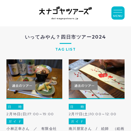
MENU
いってみやん？四日市ツアー2024
TAG LIST
日 時
日 時
2月18日(日)17:00～19:00
2月17日(土)10:00～12:00
ガ イ ド
ガ イ ド
小林正幸さん ／ 有限会社
南川朋宣さん / 絵師 （絵画