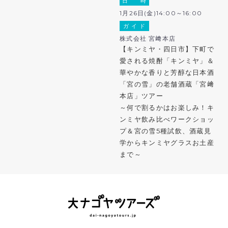
日 時
1月26日(金)14:00～16:00
ガ イ ド
株式会社 宮﨑本店
【キンミヤ・四日市】下町で
愛される焼酎「キンミヤ」＆
華やかな香りと芳醇な日本酒
「宮の雪」の老舗酒蔵「宮﨑
本店」ツアー
～何で割るかはお楽しみ！キ
ンミヤ飲み比べワークショッ
プ＆宮の雪5種試飲、酒蔵見
学からキンミヤグラスお土産
まで～