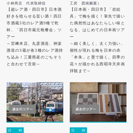
小林商店 代表取締役
工房 図南鵬翼）
【超レア酒・四日市】日本酒
【日本画・四日市】「岩絵
好きを唸らせる旨い酒！四日
具」で梅を描く！筆先で描い
市酒蔵3社のレア酒9種で乾
た偶然性はあなたらしい味と
杯、「四日市蔵元晩餐会」ツ
なる、はじめての日本画ツア
アー
ー
～宮﨑本店、丸彦酒造、神楽
～細く美しく、太く力強い、
酒造の3蔵が各3種のレア酒持
個性が現れる梅を日本の赤
ち込み！三重県産のごちそう
「本朱」と墨で描く。四季の
と合わせて舌鼓～
花々が描かれる西唱寺天井画
拝観まで～
日 時
日 時