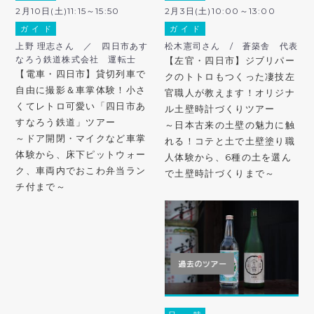
2月10日(土)11:15～15:50
2月3日(土)10:00～13:00
ガ イ ド
ガ イ ド
上野 理志さん ／ 四日市あす
松木憲司さん / 蒼築舎 代表
なろう鉄道株式会社 運転士
【左官・四日市】ジブリパー
【電車・四日市】貸切列車で
クのトトロもつくった凄技左
自由に撮影＆車掌体験！小さ
官職人が教えます！オリジナ
くてレトロ可愛い「四日市あ
ル土壁時計づくりツアー
すなろう鉄道」ツアー
～日本古来の土壁の魅力に触
～ドア開閉・マイクなど車掌
れる！コテと土で土壁塗り職
体験から、床下ピットウォー
人体験から、6種の土を選ん
ク、車両内でおこわ弁当ラン
で土壁時計づくりまで～
チ付まで～