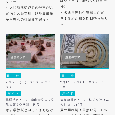
験ツアー【２着OK＆即日持
ツアー
帰】
～大須商店街連盟の理事がご
～名古屋黒紋付染職人が案
案内！大須寺町、路地裏散策
内！染めた服を即日持ち帰り
から復活の軌跡まで追う～
～
日 時
日 時
7月12日（日）10：00～12：
7月13日（月）11：00～13：
00
00
ガ イ ド
ガ イ ド
黒澤浩さん / 南山大学人文学
大島幸枝さん / 株式会社りん
部人類文化学科 教授
ねしゃ 2代目
考古学教授と辿る！まちなか
夏の風物詩！天然成分100％