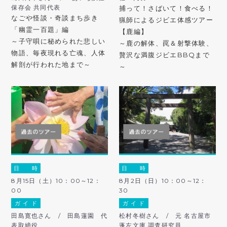
保存会 共同代表
捕って！さばいて！食べる！
なごや怪談・奇談まち歩き
猟師によるジビエ体感ツアー
「幽霊一百題」編
【鹿編】
～子守唄に秘められた悲しい
～鹿の解体、罠＆射撃体験、
物語、毎夜現れる亡魂、人体
贅沢な満腹ジビエBBQまで
解剖が行われた地まで～
～
日 時
日 時
8月15日（土）10：00～12：
8月2日（日）10：00～12：
00
30
ガ イ ド
ガ イ ド
田島寛也さん / 田島蓮園 代
松村冬樹さん / 元 名古屋市
表取締役
蓬左文庫 調査研究員