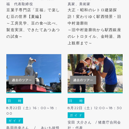
福 代表取締役
真家、美術家
豆菓子専門店「豆福」で楽し
大正・昭和のレトロ建築探
む豆の世界【夏編】
訪！変わりゆく駅西情景・旧
～工房見学、豆の食べ比べ、
中村遊廓街
製造実演、できたてあつあつ
～旧中村遊廓街から駅西銀座
の試食～
のレトロタイル、金時湯、路
上観察まで～
日 時
日 時
8月22日（土）16：00～18：
8月22日（土）12:00～18：30
00
ガ イ ド
ガ イ ド
安田 大介さん / 猪鹿庁合同会
島田尚幸さん / あいち妖怪
社・代表