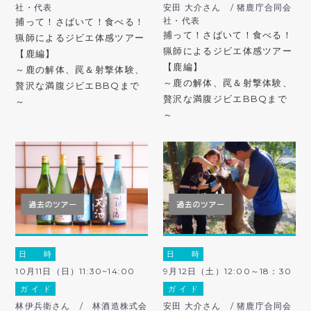
社・代表
安田 大介さん / 猪鹿庁合同会
社・代表
捕って！さばいて！食べる！
捕って！さばいて！食べる！
猟師によるジビエ体感ツアー
猟師によるジビエ体感ツアー
【鹿編】
【鹿編】
～鹿の解体、罠＆射撃体験、
～鹿の解体、罠＆射撃体験、
贅沢な満腹ジビエBBQまで
贅沢な満腹ジビエBBQまで
～
～
日 時
日 時
10月11日（日）11:30~14:00
9月12日（土）12:00～18：30
ガ イ ド
ガ イ ド
林伊兵衛さん / 林酒造株式会
安田 大介さん / 猪鹿庁合同会