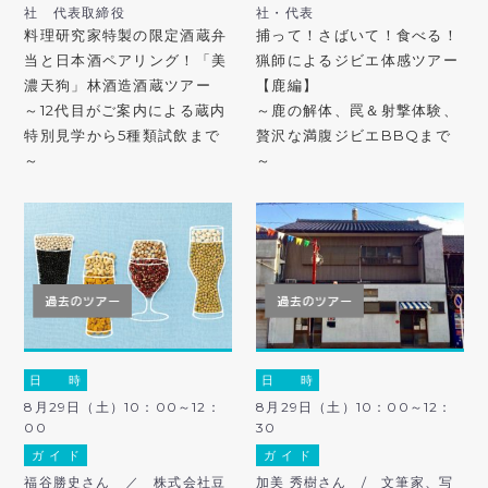
社 代表取締役
社・代表
料理研究家特製の限定酒蔵弁
捕って！さばいて！食べる！
当と日本酒ペアリング！「美
猟師によるジビエ体感ツアー
濃天狗」林酒造酒蔵ツアー
【鹿編】
～12代目がご案内による蔵内
～鹿の解体、罠＆射撃体験、
特別見学から5種類試飲まで
贅沢な満腹ジビエBBQまで
～
～
日 時
日 時
8月29日（土）10：00～12：
8月29日（土）10：00～12：
00
30
ガ イ ド
ガ イ ド
福谷勝史さん ／ 株式会社豆
加美 秀樹さん / 文筆家、写