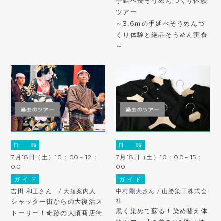
手延べ長そうめんづくり体験
ツアー
～3.6ｍの手延べそうめんづ
くり体験と絶品そうめん実食
～
日 時
日 時
7月18日（土）10：00～12：
7月18日（土）10：00～15：
00
00
ガ イ ド
ガ イ ド
吉田 和正さん / 大須案内人
中村剛大さん / 山勝染工株式会
社
シャッター街からの大復活ス
黒く染めて蘇る！染め替え体
トーリー！奇跡の大須商店街