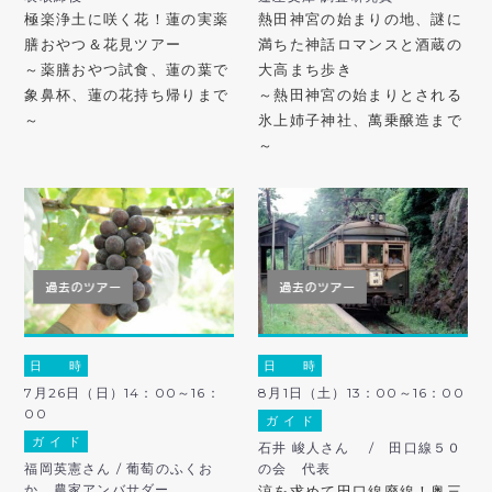
極楽浄土に咲く花！蓮の実薬
熱田神宮の始まりの地、謎に
膳おやつ＆花見ツアー
満ちた神話ロマンスと酒蔵の
～薬膳おやつ試食、蓮の葉で
大高まち歩き
象鼻杯、蓮の花持ち帰りまで
～熱田神宮の始まりとされる
～
氷上姉子神社、萬乗醸造まで
～
日 時
日 時
7月26日（日）14：00～16：
8月1日（土）13：00～16：00
00
ガ イ ド
ガ イ ド
石井 峻人さん / 田口線５０
福岡英憲さん / 葡萄のふくお
の会 代表
か、農家アンバサダー
涼を求めて田口線廃線！奥三