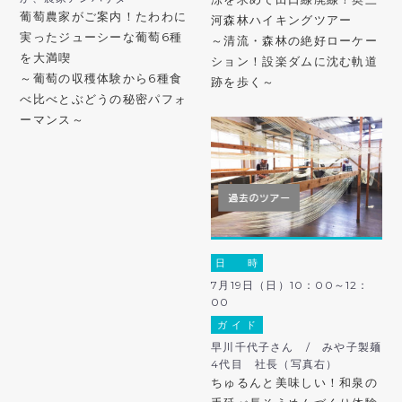
葡萄農家がご案内！たわわに
河森林ハイキングツアー
実ったジューシーな葡萄6種
～清流・森林の絶好ローケー
を大満喫
ション！設楽ダムに沈む軌道
～葡萄の収穫体験から6種食
跡を歩く～
べ比べとぶどうの秘密パフォ
ーマンス～
日 時
7月19日（日）10：00～12：
00
ガ イ ド
早川千代子さん / みや子製麺
4代目 社長（写真右）
ちゅるんと美味しい！和泉の