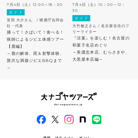
7月4日（土）12:00～18：30
7月4日（土）10：00～12：
30
ガ イ ド
ガ イ ド
安田 大介さん / 猪鹿庁合同会
社・代表
大竹敏之さん / 名古屋在住のフ
リーライター
捕って！さばいて！食べる！
『涼菓』を楽しむ！名古屋の
猟師によるジビエ体感ツアー
和菓子名店めぐり
【鹿編】
～美濃忠本店、むらさきや、
～鹿の解体、罠＆射撃体験、
大黒屋本店編～
贅沢な満腹ジビエBBQまで
～
運営
プライバシーポリシー