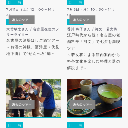
日 時
日 時
7月11日（土）12：00～14：
7月6日（月）10：30～14：
30
00
ガ イ ド
ガ イ ド
大竹敏之さん / 名古屋在住のフ
香川 絢子さん / 河文 若女将
リーライター
江戸時代から続く名古屋の老
名古屋の酒場はしご酒ツアー
舗料亭「河文」で七夕を満喫
～お酒の神様、酒津屋（伏見
ツアー
地下街）で“せんべろ”編～
～若女将による館内案内から
料亭文化を楽しむ料理と器の
解説まで～
日 時
日 時