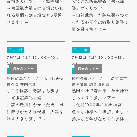
古墳さんぽツアー＜笠寺編＞
でできた防虫線香「菊花線
～南区最大最古の古墳といわ
香」づくりツアー
れる鳥栖八剣古墳など3基巡
～自社栽培した除虫菊をつか
ります！～
った安心安全の蚊取り線香で
夏を乗り切ろう～
日 時
日 時
7月11日（土）16：00～18：
7月12日（日）10：00～12：
00
30
ガ イ ド
ガ イ ド
島田尚幸さん / あいち妖怪
松村冬樹さん / 元 名古屋市
保存会 共同代表
蓬左文庫 調査研究員
なごや怪談・奇談まち歩き
熱田の杜で森林浴！熱田神宮
「尾張霊異記」編
じっくりご参拝ツアー
～謎の奇病にかかった男、男
～創祀1900年の熱田神宮、
に降りかかる怪現象、人語を
色々な神様へご挨拶、正しい
話す大きな猫まで～
参拝など学びながらご参拝～