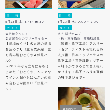
日 時
日 時
5月23日(土)15:45～18:30
5月20日(水)10:00～12:00
ガ イ ド
ガ イ ド
大竹敏之さん /
水谷 陽治さん /
名古屋在住のフリーライター
（株）東洋繊維 専務取締役
【酒場めぐり】名古屋の酒場
【関市・靴下工場】アスリー
名店めぐり《立ち飲み編 立
トもアーティストも惚れる職
ち呑み処おとくや＆伏見バ
人技術・日本トップクラスの
ル》
靴下工場「東洋繊維」ツアー
～2001年から立ち飲みをは
～靴下ができるまで全工程わ
じめた「おとくや」＆レアな
かります！靴下ソムリエ直伝
ワインと創作おばんざいの組
の靴下選びまで～
み合わせが面白い「伏見バ
ル」～