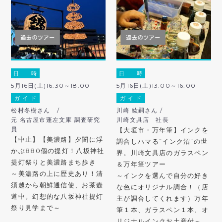
日 時
日 時
5月16日(土)16:30～18:00
5月16日(土)13:00～16:00
ガ イ ド
ガ イ ド
松村冬樹さん /
川崎 紘嗣さん /
元 名古屋市蓬左文庫 調査研究
川崎文具店 社長
員
【大垣市・万年筆】インクを
【中止】【美濃路】夕闇に浮
調合しハマる”インク沼”の世
かぶ880個の提灯！八坂神社
界。川崎文具店のガラスペン
提灯祭りと美濃路まち歩き
＆万年筆ツアー
～美濃路の上に歴史あり！清
～インクを選んで自分の好き
須越から朝鮮通信使、お茶壺
な色にオリジナル調合！（店
道中。幻想的な八坂神社提灯
主が調合してくれます）万年
祭り見学まで～
筆１本、ガラスペン１本、オ
リジナルインクお土産付～