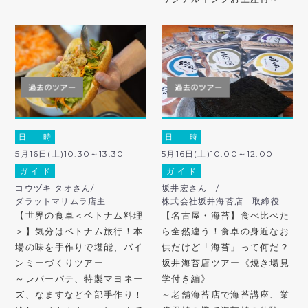
日 時
日 時
5月16日(土)10:30～13:30
5月16日(土)10:00～12:00
ガ イ ド
ガ イ ド
コウヅキ タオさん/
坂井宏さん /
ダラットマリムラ店主
株式会社坂井海苔店 取締役
【世界の食卓＜ベトナム料理
【名古屋・海苔】食べ比べた
＞】気分はベトナム旅行！本
ら全然違う！食卓の身近なお
場の味を手作りで堪能、バイ
供だけど「海苔」って何だ？
ンミーづくりツアー
坂井海苔店ツアー《焼き場見
～レバーパテ、特製マヨネー
学付き編》
ズ、なますなど全部手作り！
～老舗海苔店で海苔講座、業