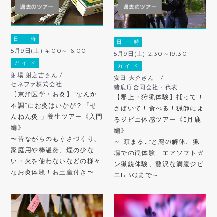
日 時
日 時
5月9日(土)14:00～16:00
5月9日(土)12:30～19:30
ガ イ ド
ガ イ ド
射場 射之吉さん /
安田 大介さん /
セネファ株式会社
猪鹿庁合同会社・代表
【東洋医学・お灸】”なんか
【郡上・狩猟体験】捕って！
不調”にお灸はいかが？「せ
さばいて！食べる！猟師によ
んねん灸 」養生ツアー《入門
るジビエ体感ツアー《5月鹿
編》
編》
〜昔ながらのもぐさづくり、
～1頭まるごと鹿の解体、猟
家庭用や棒温灸、煙の少な
場での罠体験、エアソフトガ
い・火を使わないなどの様々
ン猟銃体験、贅沢な満腹ジビ
なお灸体験！お土産付き〜
エBBQまで～