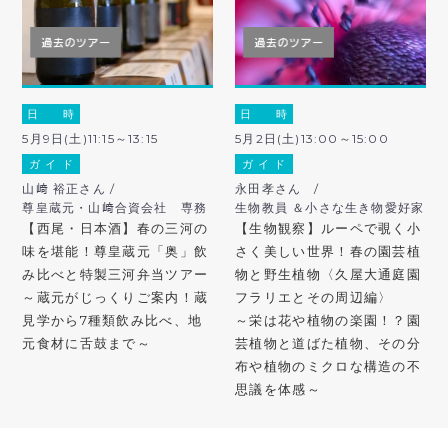
日 時
日 時
5月9日(土)11:15～13:15
5月2日(土)13:00～15:00
ガ イ ド
ガ イ ド
山﨑 裕正さん /
永田孝さん /
尊皇蔵元・山﨑合資会社 専務
生物教員 ＆小さな生き物愛好家
【西尾・日本酒】春の三河の
【生物観察】ルーペで覗く小
味を堪能！尊皇蔵元「奥」飲
さく美しい世界！春の園芸植
み比べと特製三河弁当ツアー
物と野生植物〈久屋大通庭園
～蔵元がじっくりご案内！蔵
フラリエとその周辺編〉
見学から7種類飲み比べ、地
～栄は花や植物の楽園！？園
元食材に舌鼓まで～
芸植物と道ばた植物、その分
布や植物のミクロな構造の不
思議を体感～