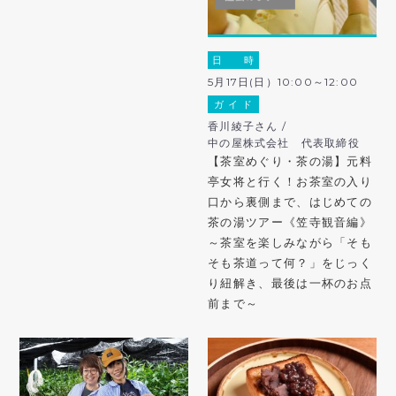
日 時
5月17日(日）10:00～12:00
ガ イ ド
香川綾子さん /
中の屋株式会社 代表取締役
【茶室めぐり・茶の湯】元料
亭女将と行く！お茶室の入り
口から裏側まで、はじめての
茶の湯ツアー《笠寺観音編》
～茶室を楽しみながら「そも
そも茶道って何？」をじっく
り紐解き、最後は一杯のお点
前まで～