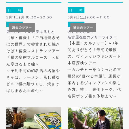
日 時
日 時
5月11日(月)18:30～20:30
5月9日(土)9:00～11:00
ガ イ ド
ガ イ ド
店主さん / めん亭はるもと
大竹敏之さん /
名古屋在住のフリーライター
【麺・偏愛】『ご当地焼きそ
【本屋・カルチャー】40年
ばの世界』で称賛された焼き
間ありがとう！最初で最後
そば！偏愛レストランツアー
の、ヴィレッジヴァンガード
「麺の変態フルコース」＜め
本店探検ツアー
ん亭はるもと編＞
～カルチャーをつくった名古
～予約不可の幻名店の名物や
屋発の“遊べる本屋”。店長が
きそば、ラーメン、蒸し麺な
案内するヴィレヴァンの楽し
ど6~7種の麺づくし、焼きそ
み方、推し、裏側トーク。代
ばちまきお土産付～
名詞ポップ書き体験まで～