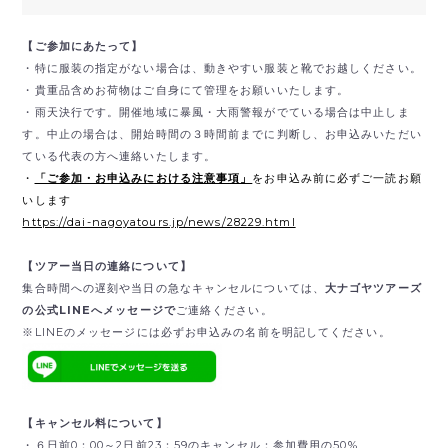
【ご参加にあたって】
・特に服装の指定がない場合は、動きやすい服装と靴でお越しください。
・貴重品含めお荷物はご自身にて管理をお願いいたします。
・雨天決行です。開催地域に暴風・大雨警報がでている場合は中止しま
す。中止の場合は、開始時間の３時間前までに判断し、お申込みいただい
ている代表の方へ連絡いたします。
・
「ご参加・お申込みにおける注意事項」
をお申込み前に必ずご一読お願
いします
https://dai-nagoyatours.jp/news/28229.html
【ツアー当日の連絡について】
集合時間への遅刻や当日の急なキャンセルについては、
大ナゴヤツアーズ
の公式LINEへメッセージで
ご連絡ください。
※LINEのメッセージには必ずお申込みの名前を明記してください。
【キャンセル料について】
・６日前0：00～2日前23：59のキャンセル：参加費用の50%