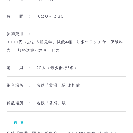
時 間 ：
10:30～13:30
参加費用 ：
9000円（ぶどう畑見学、試飲4種・知多牛ランチ付、保険料
含）+無料送迎バスサービス
定 員 ：
20人（最少催行5名）
集合場所 ：
名鉄「常滑」駅 改札前
解散場所 ：
名鉄「常滑」駅
内 容
名鉄
「常滑」
駅改札前集合
→ぶどう畑へ移動（送迎バス）