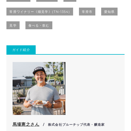
常滑ワイナリー《畑見学》(TN-1354)
常滑市
愛知県
見学
食べる・飲む
ガイド紹介
馬場憲之さん
/ 株式会社ブルーチップ代表・醸造家