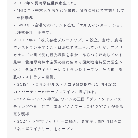
＜
1967
年＞長崎県佐世保市生まれ。
＜
1990
年＞中京大学法学部卒業後、証券会社にて営業として
6
年間勤務。
＜
1998
年＞空港でのアテンド会社「エルカインターナショナ
ル株式会社」を設立。
＜
2008
年＞「株式会社ブルーチップ」を設立。当時、農場
でレストランを開くことは法律で禁止されていたが、アメリ
カオレゴン州で見た観光農園を常滑に作るべく奔走している
最中、愛知県農林水産課の目に留まり国家戦略特区の認定を
受け、念願のワイナリーレストランをオープン。その後、複
数のレストランを開業。
＜
2019
年＞ロサンゼルス・ナゴヤ姉妹提携
60
周年記念
VIP
パーティーのテーブルワインに選ばれる。
＜
2021
年＞ワイン専門誌 ワインの王国「ブラインドティス
ティング企画」にて「常滑ピノノワールロゼ
2020
」が最高
賞を獲得。
＜
2024
年＞常滑ワイナリーに続き、名古屋市西区円頓寺に
「名古屋ワイナリー」をオープン。