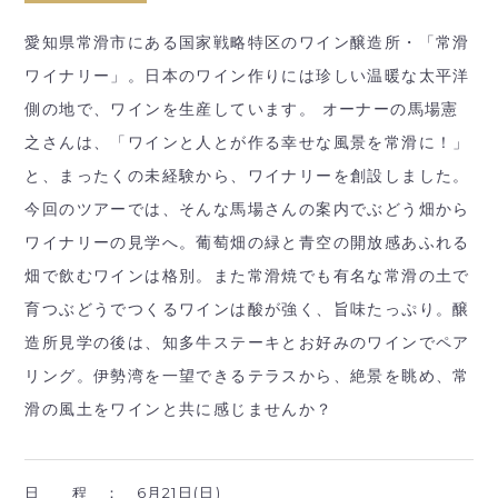
愛知県常滑市にある国家戦略特区のワイン醸造所・「常滑
ワイナリー」。日本のワイン作りには珍しい温暖な太平洋
側の地で、ワインを生産しています。 オーナーの馬場憲
之さんは、「ワインと人とが作る幸せな風景を常滑に！」
と、まったくの未経験から、ワイナリーを創設しました。
今回のツアーでは、そんな馬場さんの案内でぶどう畑から
ワイナリーの見学へ。葡萄畑の緑と青空の開放感あふれる
畑で飲むワインは格別。また常滑焼でも有名な常滑の土で
育つぶどうでつくるワインは酸が強く、旨味たっぷり。醸
造所見学の後は、知多牛ステーキとお好みのワインでペア
リング。伊勢湾を一望できるテラスから、絶景を眺め、常
滑の風土をワインと共に感じませんか？
日 程 ：
6月21日(日)