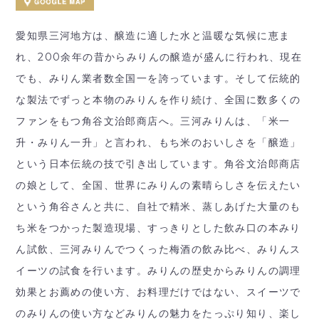
愛知県三河地方は、醸造に適した水と温暖な気候に恵ま
れ、200余年の昔からみりんの醸造が盛んに行われ、現在
でも、みりん業者数全国一を誇っています。そして伝統的
な製法でずっと本物のみりんを作り続け、全国に数多くの
ファンをもつ角谷文治郎商店へ。三河みりんは、「米一
升・みりん一升」と言われ、もち米のおいしさを「醸造」
という日本伝統の技で引き出しています。角谷文治郎商店
の娘として、全国、世界にみりんの素晴らしさを伝えたい
という角谷さんと共に、自社で精米、蒸しあげた大量のも
ち米をつかった製造現場、すっきりとした飲み口の本みり
ん試飲、三河みりんでつくった梅酒の飲み比べ、みりんス
イーツの試食を行います。みりんの歴史からみりんの調理
効果とお薦めの使い方、お料理だけではない、スイーツで
のみりんの使い方などみりんの魅力をたっぷり知り、楽し