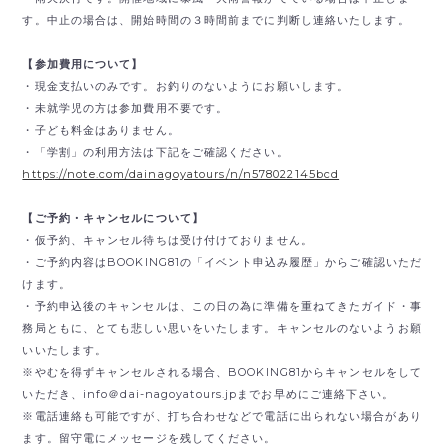
す。中止の場合は、開始時間の３時間前までに判断し連絡いたします。
【参加費用について】
・現金支払いのみです。
お釣りのないようにお願いします。
・未就学児の方は参加費用不要です。
・子ども料金はありません。
・「学割」の利用方法は下記をご確認ください。
https://note.com/dainagoyatours/n/n578022145bcd
【ご予約・キャンセルについて】
・仮予約、キャンセル待ちは受け付けておりません。
・ご予約内容はBOOKING81の「イベント申込み履歴」からご確認いただ
けます。
・予約申込後のキャンセルは、この日の為に準備を重ねてきたガイド・事
務局ともに、とても悲しい思いをいたします。キャンセルのないようお願
いいたします。
※やむを得ずキャンセルされる場合、BOOKING81からキャンセルをして
いただき、
info＠dai-nagoyatours.jpまでお早めにご連絡下さい。
※電話連絡も可能ですが、打ち合わせなどで電話に出られない場合があり
ます。留守電にメッセージを残してください。