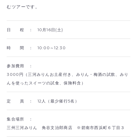
むツアーです。
日 程 ：
10月16日(土)
時 間 ：
10:00～12:30
参加費用 ：
3000円（三河みりんお土産付き、みりん・梅酒の試飲、みり
んを使ったスイーツの試食、保険料含）
定 員 ：
12人（最少催行5名）
集合場所 ：
三州三河みりん 角谷文治郎商店 ※碧南市西浜町６丁目３