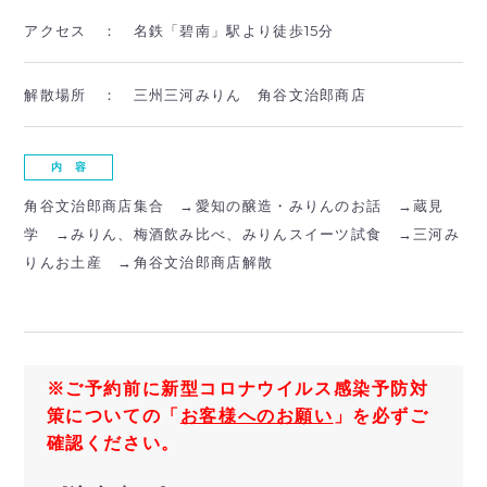
アクセス ：
名鉄「碧南」駅より徒歩15分
解散場所 ：
三州三河みりん 角谷文治郎商店
内 容
角谷文治郎商店集合 →愛知の醸造・みりんのお話 →蔵見
学 →みりん、梅酒飲み比べ、みりんスイーツ試食 →三河み
りんお土産 →角谷文治郎商店解散
※ご予約前に新型コロナウイルス感染予防対
策についての「
お客様へのお願い
」を必ずご
確認ください。