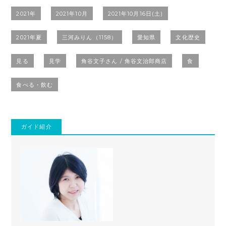
2021年
2021年10月
2021年10月16日(土)
2021年夏
三河みりん（1158）
愛知県
文化歴史
見る
見学
角谷文子さん / 角谷文治郎商店
食
食べる・飲む
ガイド紹介