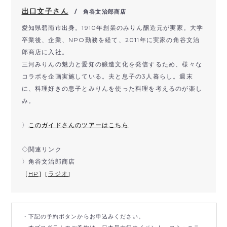
出口文子さん
/ 角谷文治郎商店
愛知県碧南市出身。
1910
年創業のみりん醸造元が実家。
大学
卒業後、企業、
NPO
勤務を経て、
2011
年に実家の角谷文治
郎商店に入
社。
三河みりんの魅力と愛知の醸造文化を発信するため、様々な
コラボを企画実施している。夫と息子の3人暮らし。週末
に、料理好きの息子とみりんを使った料理を考えるのが楽し
み。
〉
このガイドさんのツアーはこちら
◇関連リンク
〉角谷文治郎商店
［
HP
］[
ラジオ
]
・下記の予約ボタンからお申込みください。