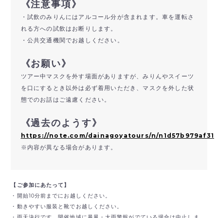
《注意事項》
・試飲のみりんにはアルコール分が含まれます。車を運転さ
れる方への試飲はお断りします。
・公共交通機関でお越しください。
《お願い》
ツアー中マスクを外す場面がありますが、みりんやスイーツ
を口にするとき以外は必ず着用いただき、マスクを外した状
態でのお話はご遠慮ください。
《過去のようす》
https://note.com/dainagoyatours/n/n1d57b979af31
※内容が異なる場合があります。
【ご参加にあたって】
・開始10分前までにお越しください。
・動きやすい服装と靴でお越しください。
・雨天決行です。開催地域に暴風・大雨警報がでている場合は中止しま