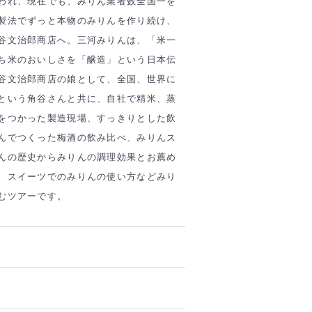
われ、現在でも、みりん業者数全国一を
製法でずっと本物のみりんを作り続け、
谷文治郎商店へ。三河みりんは、「米一
ち米のおいしさを「醸造」という日本伝
谷文治郎商店の娘として、全国、世界に
という角谷さんと共に、自社で精米、蒸
をつかった製造現場、すっきりとした飲
んでつくった梅酒の飲み比べ、みりんス
んの歴史からみりんの調理効果とお薦め
、スイーツでのみりんの使い方などみり
むツアーです。