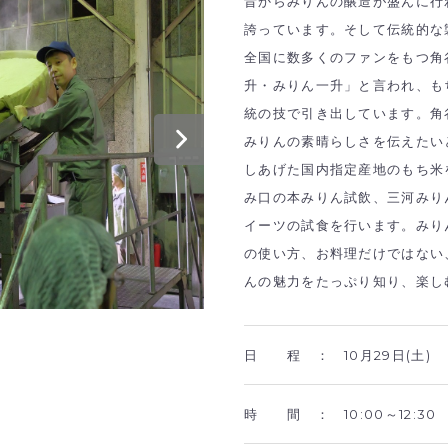
昔からみりんの醸造が盛んに行
誇っています。そして伝統的な
全国に数多くのファンをもつ角
升・みりん一升」と言われ、も
統の技で引き出しています。角
みりんの素晴らしさを伝えたい
しあげた国内指定産地のもち米
み口の本みりん試飲、三河みり
イーツの試食を行います。みり
の使い方、お料理だけではない
んの魅力をたっぷり知り、楽し
日 程 ：
10月29日(土)
時 間 ：
10:00～12:30