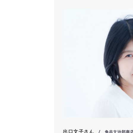
出口文子さん
/ 角谷文治郎商