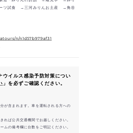
ーツ試食 →三河みりんお土産 →角谷
atours/n/n1d57b979af31
。
ナウイルス感染予防対策につい
い
」を必ずご確認ください。
ル分が含まれます。車を運転される方への
できれば公共交通機関でお越しください。
ォームの備考欄に台数をご明記ください。