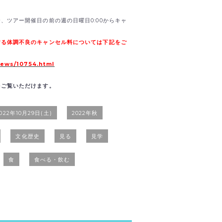
、ツアー開催日の前の週の日曜日0:00からキャ
する体調不良のキャンセル料については下記をご
news/10754.html
をご覧いただけます。
022年10月29日(土)
2022年秋
文化歴史
見る
見学
食
食べる・飲む