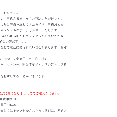
けておりません。
イベント申込み履歴」からご確認いただけます。
日の為に準備を重ねてきたガイド・事務局とも
。キャンセルのないようお願いいたします。
OOKING81からキャンセルをしていただき、
までお早めにご連絡下さい。
せなどで電話に出られない場合があります。留守
0:00～17:00 ※定休日：土・日・祝）
場合、キャンセル料は不要です。その旨をご連絡
加をお断りすることがございます。
規定が変更になりましたのでご注意ください。
加費用の50%
用の100%
きましてはキャンセルされた方に個別にご連絡さ