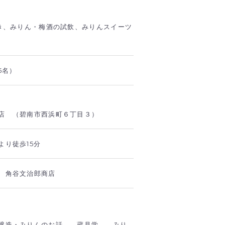
付き、みりん・梅酒の試飲、みりんスイーツ
5名）
店 （碧南市西浜町６丁目３）
より徒歩15分
 角谷文治郎商店
醸造・みりんのお話 →蔵見学 →みり