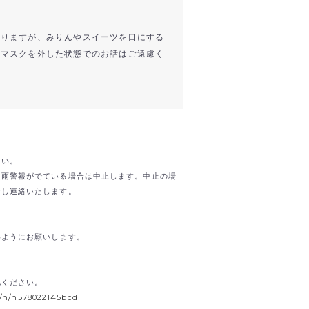
ありますが、みりんやスイーツを口にする
、マスクを外した状態でのお話はご遠慮く
。
さい。
大雨警報がでている場合は中止します。中止の場
断し連絡いたします。
いようにお願いします。
。
認ください。
s/n/n578022145bcd