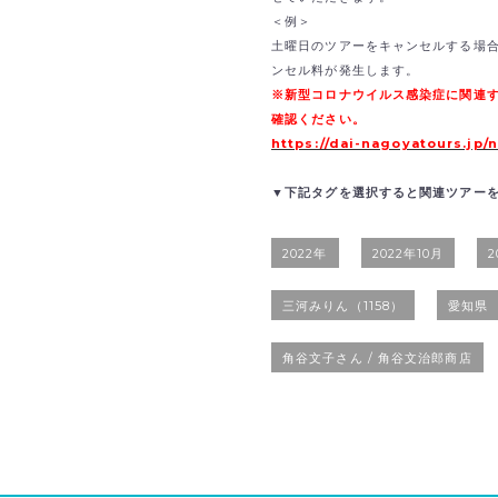
＜例＞
土曜日のツアーをキャンセルする場合
ンセル料が発生します。
※新型コロナウイルス感染症に関連
確認ください。
https://dai-nagoyatours.jp/
▼下記タグを選択すると関連ツアー
2022年
2022年10月
2
三河みりん（1158）
愛知県
角谷文子さん / 角谷文治郎商店