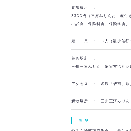
参加費用 ：
3500円（三河みりんお土産
の試食、保険料含、保険料含）
定 員 ：
12人（最少催行
集合場所 ：
三州三河みりん 角谷文治郎商
アクセス ：
名鉄「碧南」駅
解散場所 ：
三州三河みりん
内 容
角谷文治郎商店集合 →愛知の