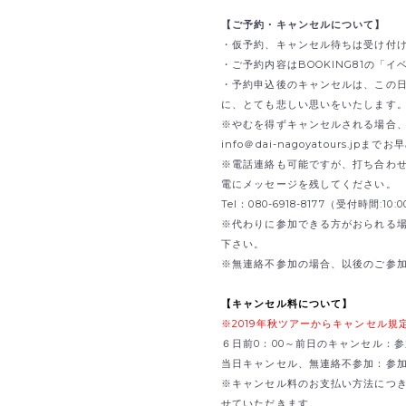
【ご予約・キャンセルについて】
・仮予約、キャンセル待ちは受け付
・ご予約内容はBOOKING81の「
・予約申込後のキャンセルは、この
に、とても悲しい思いをいたします
※やむを得ずキャンセルされる場合、B
info＠dai-nagoyatours.jp
※電話連絡も可能ですが、打ち合わ
電にメッセージを残してください。
Tel：080-6918-8177（受付時間:1
※代わりに参加できる方がおられる
下さい。
※無連絡不参加の場合、以後のご参
【キャンセル料について】
※2019年秋ツアーからキャンセル
６日前0：00～前日のキャンセル：参
当日キャンセル、無連絡不参加：参加費
※キャンセル料のお支払い方法につ
せていただきます。