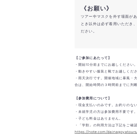
《お願い》
ツアー中マスクを外す場面が
とき以外は必ず着用いただき
ださい。
【ご参加にあたって】
・開始10分前までにお越しください
・動きやすい服装と靴でお越しくだ
・雨天決行です。開催地域に暴風・
合は、開始時間の３時間前までに判
【参加費用について】
・現金支払いのみです。
お釣りのな
・未就学児の方は参加費用不要です
・子ども料金はありません。
・「学割」の利用方法は下記をご確
https://note.com/dainagoyatour