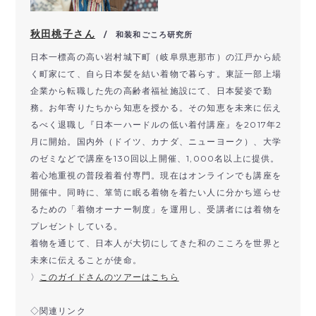
秋田桃子さん
/ 和装和ごころ研究所
日本一標高の高い岩村城下町（岐阜県恵那市）
の江戸から続
く町家にて、自ら日本髪を結い着物で暮らす。東証一部上場
企業から転職した先の高齢者福祉施設にて、
日本髪姿で勤
務。お年寄りたちから知恵を授かる。
その知恵を未来に伝え
るべく退職し『
日本一ハードルの低い着付講座』を2017年2
月に開始。
国内外（ドイツ、カナダ、ニューヨーク）、
大学
のゼミなどで講座を130回以上開催、1,000名以上に提供。
着心地重視の普段着着付専門。
現在はオンラインでも講座を
開催中。同時に、箪笥に眠る着物を着たい人に分かち巡らせ
るための「
着物オーナー制度」を運用し、
受講者には着物を
プレゼントしている。
着物を通じて、
日本人が大切にしてきた和のこころを世界と
未来に伝えることが使
命。
〉
このガイドさんのツアーはこちら
◇関連リンク