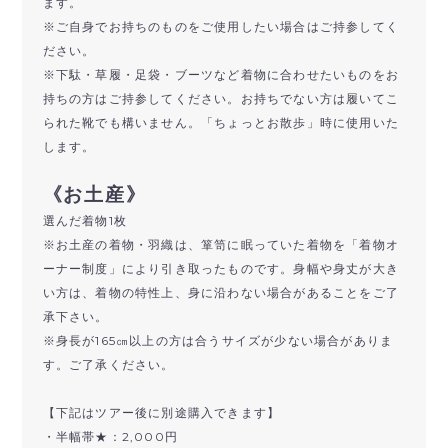
ます。
※ご自身でお持ちのものをご使用したい場合はご持参してく
ださい。
※下駄・草履・足袋・ブーツなど着物に合わせたいものをお
持ちの方はご持参してください。お持ちでない方は履いてこ
られた靴でも構いません。「ちょっとお散歩」時に使用いた
します。
《お土産》
選んだ着物1枚
※お土産の着物・羽織は、箪笥に眠っていた着物を「着物オ
ーナー制度」により引き取ったものです。身幅や身丈が大き
い方は、着物の特性上、身に沿わない場合があることをご了
承下さい。
※身長が165㎝以上の方は合うサイズが少ない場合がありま
す。
ご了承ください。
【下記はツアー後に別途購入できます】
・半幅帯★：2,000円