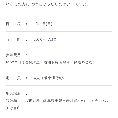
いをした方には特にぴったりのツアーですよ。
日 程 ：
4月21日(日)
時 間 ：
13:00～17:30
参加費用 ：
14500円（着付講座、着物お持ち帰り、保険料含む）
定 員 ：
10人（最小催行5人）
集合場所 ：
和装和ごころ研究所（岐阜県恵那市岩村町216） ※赤いベン
チが目印