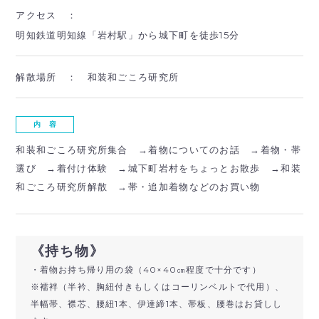
アクセス ：
明知鉄道明知線「岩村駅」から城下町を徒歩15分
解散場所 ：
和装和ごころ研究所
内 容
和装和ごころ研究所集合 →着物についてのお話 →着物・帯
選び →着付け体験 →城下町岩村をちょっとお散歩 →和装
和ごころ研究所解散 →帯・追加着物などのお買い物
《持ち物》
・着物お持ち帰り用の袋（40×40㎝程度で十分です）
※襦袢（半衿、胸紐付きもしくはコーリンベルトで代用）、
半幅帯、襟芯、腰紐1本、伊達締1本、帯板、腰巻はお貸しし