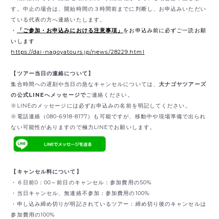
す。中止の場合は、開始時間の３時間前までに判断し、お申込みいただい
ている代表の方へ連絡いたします。
・
「ご参加・お申込みにおける注意事項」
をお申込み前に必ずご一読お願
いします
https://dai-nagoyatours.jp/news/28229.html
【ツアー当日の連絡について】
集合時間への遅刻や当日の急なキャンセルについては、
大ナゴヤツアーズ
の公式LINEへメッセージで
ご連絡ください。
※LINEのメッセージには必ずお申込みの名前を明記してください。
※電話連絡（080-6918-8177）も可能ですが、移動中や現場準備で出られ
ない可能性がありますので極力LINEでお願いします。
【キャンセル料について】
・６日前0：00～前日のキャンセル：参加費用の50%
・当日キャンセル、無連絡不参加：参加費用の100%
・申し込み締め切りが明記されているツアー：締め切り後のキャンセルは
参加費用の100%