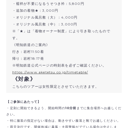
・襦袢が不要になるうそつき衿：5,800円
・追加の着物★：3,000円
・オリジナル風呂敷（大）：4,000円
・オリジナル風呂敷（中）：3,000円
※「★」は「着物オーナー制度」により引き取ったもので
す。
《明知鉄道のご案内》
行き：岩村11:50着
帰り：岩村18:17発
※明知鉄道公式ページの時刻表を必ずご確認ください。
https://www.aketetsu.co.jp/timetable/
《対象》
こちらのツアーは女性限定とさせていただきます。
【ご参加にあたって】
・定刻に開始できるよう、開始時間の
10分前
までに集合場所へお越しくだ
さい。
・特に服装の指定がない場合は、動きやすい服装と靴でお越しください。
・雨天決行です。開催地域に暴風・大雨警報がでている場合は中止しま