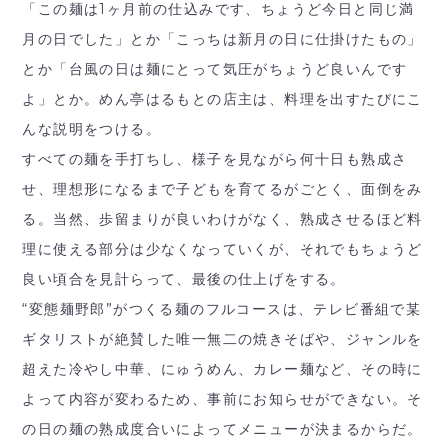
「この麺は1ヶ月前の仕込みです、ちょうど今日と同じ満
月の日でした」とか「こっちは新月の日に仕掛けたもの」
とか「台風の日は麺にとって気圧がちょうど良いんです
よ」とか。めん亭はるもとの店主は、料理を出すたびにこ
んな説明をつける。
すべての麺を手打ちし、様子を見ながら何十日も熟成さ
せ、理想形になるまで子どもを育てるがごとく、面倒をみ
る。当然、歩留まりが良いわけがなく、熟成させるほど料
理に使える部分は少なくなっていくが、それでもちょうど
良い頃合を見計らって、最後の仕上げをする。
“変態麺野郎”がつくる麺のフルコースは、テレビ番組で某
ギタリストが絶賛した唯一無二の焼きそばや、ジャンルを
超えた冷やし中華、にゅうめん、カレー麺など、その時に
よって内容が変わるため、事前にお知らせができない。そ
の日の麺の熟成度合いによってメニューが決まるからだ。