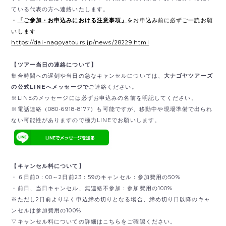
ている代表の方へ連絡いたします。
・
「ご参加・お申込みにおける注意事項」
をお申込み前に必ずご一読お願
いします
https://dai-nagoyatours.jp/news/28229.html
【ツアー当日の連絡について】
集合時間への遅刻や当日の急なキャンセルについては、
大ナゴヤツアーズ
の公式LINEへメッセージで
ご連絡ください。
※LINEのメッセージには必ずお申込みの名前を明記してください。
※電話連絡（080-6918-8177）も可能ですが、移動中や現場準備で出られ
ない可能性がありますので極力LINEでお願いします。
【キャンセル料について】
・６日前0：00～2日前23：59のキャンセル：参加費用の50%
・前日、当日キャンセル、無連絡不参加：参加費用の100%
※ただし2日前より早く申込締め切りとなる場合、締め切り日以降のキャ
ンセルは参加費用の100%
▽キャンセル料についての詳細はこちらをご確認ください。