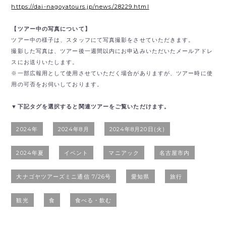
https://dai-nagoyatours.jp/news/28229.html
【ツアー中の写真について】
ツアー中の様子は、スタッフにて写真撮影をさせていただきます。
撮影した写真は、ツアー後一週間以内にお申込みいただいたメールアドレ
スにお送りいたします。
※一部広報用として使用させていただく場合がありますが、ツアー時に使
用の可否をお伺いしております。
▼下記タグを選択すると関連ツアーをご覧いただけます。
2024年
2024年8月
2024年8月20日(火)
2024年夏
イベント
マニアック
名古屋市内
大ナゴヤツアーズミニ通信 7/26号
愛知県
旅行
観光
食
食べる・飲む