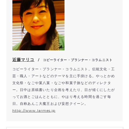
近藤マリコ
/ コピーライター・プランナー・コラムニスト
コピーライター・プランナー・コラムニスト。伝統文化・工
芸・
職人・アートなどのテーマを主に手掛ける。やっとかめ
文化祭・
なごや菓八菓・なごや和菓子旅などのディレクタ
ー。
日中は原稿書いたり企画を考えたり、
日が傾くにしたが
ってお酒とごはんとともに、
やはり考える時間を過ごす毎
日。
自称あんこ大魔王および妄想クイーン。
http://www.larmes.jp