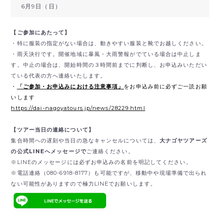
6月9日（日）
【ご参加にあたって】
・特に服装の指定がない場合は、動きやすい服装と靴でお越しください。
・雨天決行です。開催地域に暴風・大雨警報がでている場合は中止しま
す。中止の場合は、開始時間の３時間前までに判断し、お申込みいただい
ている代表の方へ連絡いたします。
・
「ご参加・お申込みにおける注意事項」
をお申込み前に必ずご一読お願
いします
https://dai-nagoyatours.jp/news/28229.html
【ツアー当日の連絡について】
集合時間への遅刻や当日の急なキャンセルについては、
大ナゴヤツアーズ
の公式LINEへメッセージで
ご連絡ください。
※LINEのメッセージには必ずお申込みの名前を明記してください。
※電話連絡（080-6918-8177）も可能ですが、移動中や現場準備で出られ
ない可能性がありますので極力LINEでお願いします。