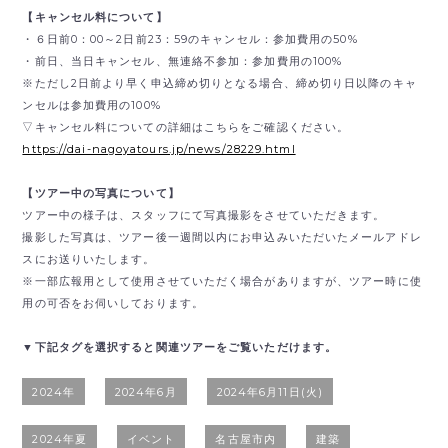
【キャンセル料について】
・６日前0：00～2日前23：59のキャンセル：参加費用の50%
・前日、当日キャンセル、無連絡不参加：参加費用の100%
※ただし2日前より早く申込締め切りとなる場合、締め切り日以降のキャ
ンセルは参加費用の100%
▽キャンセル料についての詳細はこちらをご確認ください。
https://dai-nagoyatours.jp/news/28229.html
【ツアー中の写真について】
ツアー中の様子は、スタッフにて写真撮影をさせていただきます。
撮影した写真は、ツアー後一週間以内にお申込みいただいたメールアドレ
スにお送りいたします。
※一部広報用として使用させていただく場合がありますが、ツアー時に使
用の可否をお伺いしております。
▼下記タグを選択すると関連ツアーをご覧いただけます。
2024年
2024年6月
2024年6月11日(火)
2024年夏
イベント
名古屋市内
建築