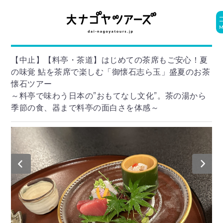
【中止】【料亭・茶道】はじめての茶席もご安心！夏
の味覚 鮎を茶席で楽しむ「御懐石志ら玉」盛夏のお茶
懐石ツアー
～料亭で味わう日本の”おもてなし文化”。茶の湯から
季節の食、器まで料亭の面白さを体感～