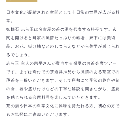
日本文化が凝縮された空間として非日常の世界が広がる料
亭。
御懐石 志ら玉は名古屋の茶の湯を代表する料亭です。玄
関を開けると町家の風情たっぷりの帳場、廊下には美術
品、お花、掛け軸などのしつらえなどから美学が感じられ
るでしょう。
志ら玉 主人の宗平さんが案内する盛夏のお茶会席ツアー
です。まずは寄付での茶道具拝見から風情のある茶室での
薄茶を一服いただきます。そして座敷にて季節の趣向や旬
の食、器や盛り付けなどの丁寧な解説を聞きながら、盛夏
を感じられる会席料理を楽しんでいただきます。
茶の湯や日本の料亭文化に興味を持たれる方、初心の方で
もお気軽にご参加いただけます。