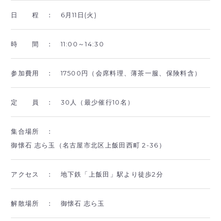
日 程 ：
6月11日(火)
時 間 ：
11:00～14:30
参加費用 ：
17500円（会席料理、薄茶一服、保険料含）
定 員 ：
30人（最少催行10名）
集合場所 ：
御懐石 志ら玉（名古屋市北区上飯田西町 2-36）
アクセス ：
地下鉄「上飯田」駅より徒歩2分
解散場所 ：
御懐石 志ら玉