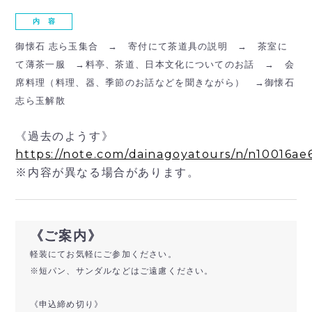
内 容
御懐石 志ら玉集合 → 寄付にて茶道具の説明 → 茶室に
て薄茶一服 →料亭、茶道、日本文化についてのお話 → 会
席料理（料理、器、
季節のお話などを聞きながら） →御懐石
志ら玉解散
《過去のようす》
https://note.com/dainagoyatours/n/n10016a
※内容が異なる場合があります。
《ご案内》
軽装にてお気軽にご参加ください。
※短パン、サンダルなどはご遠慮ください。
《申込締め切り》