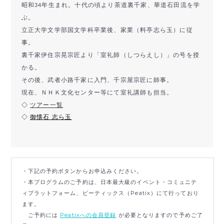
昭和34年生まれ。十代の頃より茶道裏千家、華道石田流を学
ぶ。
立正大学文学部国文学科卒業後、家業（料亭志ら玉）に従
事。
裏千家伊住宗晃宗匠より「室礼師（しつらえし）」の号を授
かる。
その後、武者小路千家に入門、千宗屋宗匠に師事。
現在、ＮＨＫ文化センター等にて室礼講師も担当。
◇
ツアー一覧
◇
御懐石 志ら玉
・下記の予約ボタンからお申込みください。
・本プログラムのご予約は、日本最大級のイベント・コミュニテ
ィプラットフォーム、ピーティックス（Peatix）にて行っており
ます。
ご予約には
Peatixへの会員登録
が必要となりますので予めご了