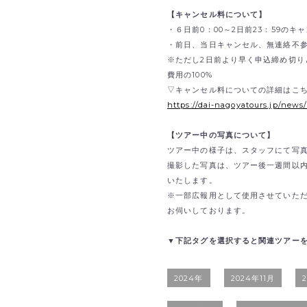
【キャンセル料について】
・６日前0：00～2日前23：59のキ
・前日、当日キャンセル、無連絡不参
※ただし2日前より早く申込締め切り
費用の100%
▽キャンセル料についての詳細はこ
https://dai-nagoyatours.jp/news
【ツアー中の写真について】
ツアー中の様子は、スタッフにて写
撮影した写真は、ツアー後一週間以
いたします。
※一部広報用として使用させていた
お伺いしております。
▼下記タグを選択すると関連ツアー
2024年
2024年11月