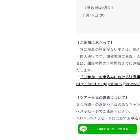
《申込締め切り》
11月14日(木)
【ご参加にあたって】
・特に服装の指定がない場合は、動
・雨天決行です。開催地域に暴風・
合は、開始時間の３時間前までに判
たします。
・
「ご参加・お申込みにおける注意
https://dai-nagoyatours.jp/news
【ツアー当日の連絡について】
集合時間への遅刻や当日の急なキャ
へメッセージで
ご連絡ください。
※LINEのメッセージには必ずお申