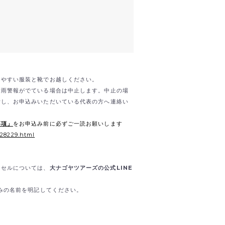
きやすい服装と靴でお越しください。
大雨警報がでている場合は中止します。中止の場
断し、お申込みいただいている代表の方へ連絡い
事項」
をお申込み前に必ずご一読お願いします
/28229.html
ンセルについては、
大ナゴヤツアーズの公式LINE
込みの名前を明記してください。