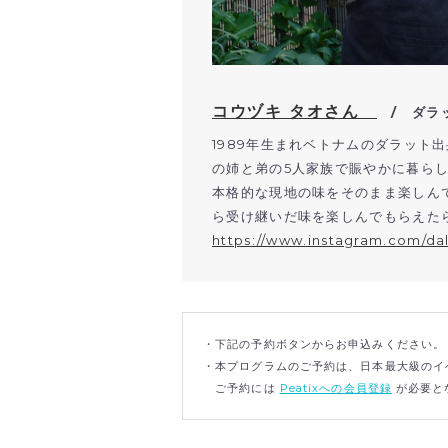
コウヅキ タオさん
/ ダラ
1989年生まれベトナムのダラット
の姉と弟の5人家族で賑やかに暮ら
本格的な現地の味をそのまま楽しん
ら受け継いだ味を楽しんでもらえた
https://www.instagram.com/da
・下記の予約ボタンからお申込みください。
・本プログラムのご予約は、日本最大級のイベ
ご予約には
Peatixへの会員登録
が必要と