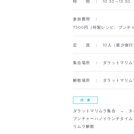
時 間 ：
10:30～13:30
参加費用 ：
7500円（特製レシピ、ブンチ
定 員 ：
10人（最少催行
集合場所 ：
ダラットマリム
解散場所 ：
ダラットマリム
内 容
ダラットマリムラ集合 → タ
ブンチャーハノイランチタイム
リムラ解散