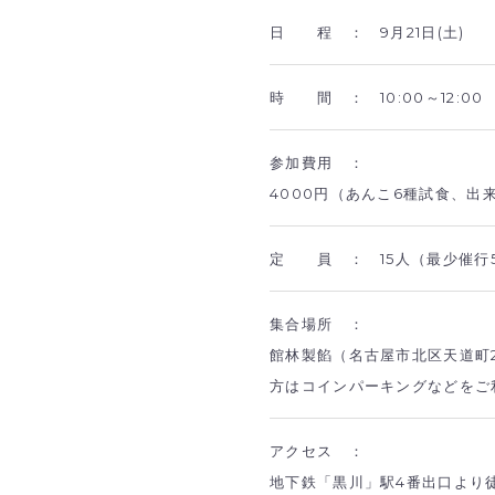
日 程 ：
9月21日(土)
時 間 ：
10:00～12:00
参加費用 ：
4000円（あんこ6種試食、
定 員 ：
15人（最少催行
集合場所 ：
館林製餡（名古屋市北区天道町2
方はコインパーキングなどをご
アクセス ：
地下鉄「黒川」駅4番出口より徒