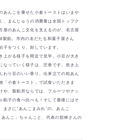
のあんこを乗せた小倉トーストはいまや
く、まんじゅうの消費量は全国トップク
古屋のあんこ文化を支えるのが、名古屋
館林製餡。市内の名だたる和菓子屋さん
餡子をつくり、卸しています。
き上がる様子を間近で見学。小豆が大き
になっていく様子は、圧巻です。炊き上
んわり豆のいい香り。出来立ての粒あん
物「小倉トースト」で試食いただきま
けや、製餡所ならでは、フルーツやナッ
ル餡子の食べ比べも！そして最後にはそ
、まさに
”
あんこまみれ
”
の、あんこ
「あんこ」ちゃんこと、代表の舘林さんの