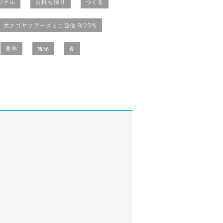
ジナル
お持ち帰り
つくる
大ナゴヤツアーズミニ通信 8/23号
見学
観光
食