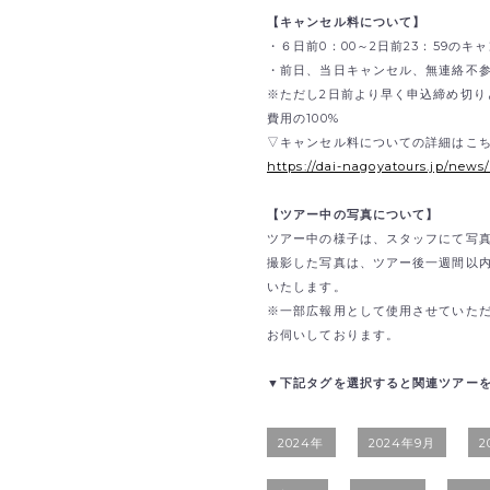
【キャンセル料について】
・６日前0：00～2日前23：59のキ
・前日、当日キャンセル、無連絡不参
※ただし2日前より早く申込締め切り
費用の100%
▽キャンセル料についての詳細はこ
https://dai-nagoyatours.jp/news
【ツアー中の写真について】
ツアー中の様子は、スタッフにて写
撮影した写真は、ツアー後一週間以
いたします。
※一部広報用として使用させていた
お伺いしております。
▼下記タグを選択すると関連ツアー
2024年
2024年9月
2