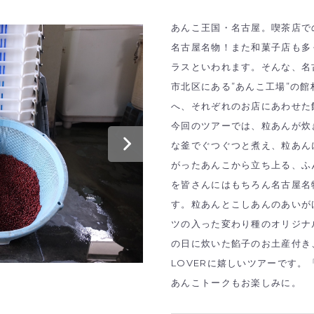
あんこ王国・名古屋。喫茶店で
名古屋名物！また和菓子店も多
ラスといわれます。そんな、名
市北区にある”あんこ工場”の
へ、それぞれのお店にあわせた
今回のツアーでは、粒あんが炊
な釜でぐつぐつと煮え、粒あん
がったあんこから立ち上る、ふ
を皆さんにはもちろん名古屋名
す。粒あんとこしあんのあいが
ツの入った変わり種のオリジナ
の日に炊いた餡子のお土産付き
LOVER
に嬉しいツアーです。
あんこトークもお楽しみに。