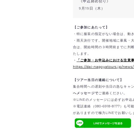
《申込締め切り》
9月19日（木）
【ご参加にあたって】
・特に服装の指定がない場合は、動
・雨天決行です。開催地域に暴風・
合は、開始時間の３時間前までに判
たします。
・
「ご参加・お申込みにおける注意
https://dai-nagoyatours.jp/news
【ツアー当日の連絡について】
集合時間への遅刻や当日の急なキャ
へメッセージで
ご連絡ください。
※LINEのメッセージには必ずお申
※電話連絡（080-6918-8177
がありますので極力LINEでお願いし