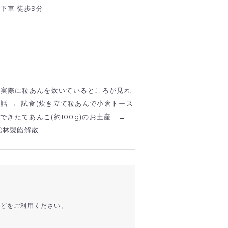
下車 徒歩9分
（実際に粒あんを炊いているところが見れ
お話
→
試食
(
炊き立て粒あんで小倉トース
できたてあんこ(約100g)のお土産 →
館林製餡解散
などをご利用ください。