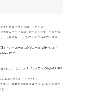
きやすい服装と靴でお越しください。
大雨警報がでている場合は中止します。中止の場
断し、お申込みいただいている代表の方へ連絡い
事項」
をお申込み前に必ずご一読お願いします
/28229.html
ンセルについては、
大ナゴヤツアーズの公式LINE
込みの名前を明記してください。
）も可能ですが、移動中や現場準備で出られない可能性
ます。