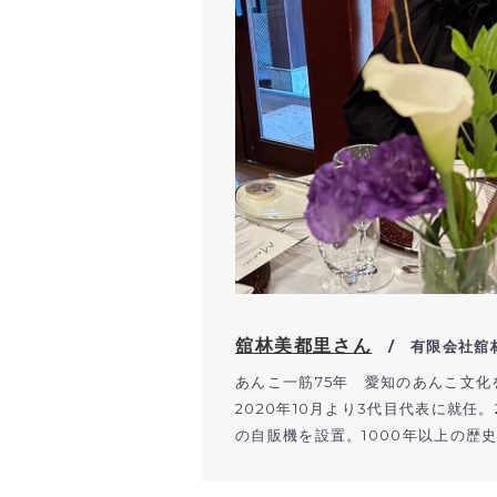
舘林美都里さん
/ 有限会社舘
あんこ一筋75年 愛知のあんこ文化
2020年10月より3代目代表に就
の自販機を設置。1000年以上の