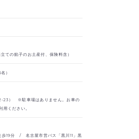
出来立ての餡子のお土産付、保険料含）
5名）
-23） ※駐車場はありません。お車の
利用ください。
歩19分 / 名古屋市営バス「黒川11」黒