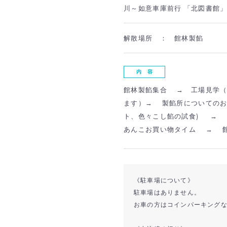
川～如意車庫前行 「北図書館」
解散場所 ：
館林製餡
内 容
館林製餡集合
→
工場見学
ます）
→
製餡所についての
ト、色々こし餡の試食
) → 
あんこ
お買い物タイム
→
《駐車場について》
駐車場はありません。
お車の方はコインパーキング