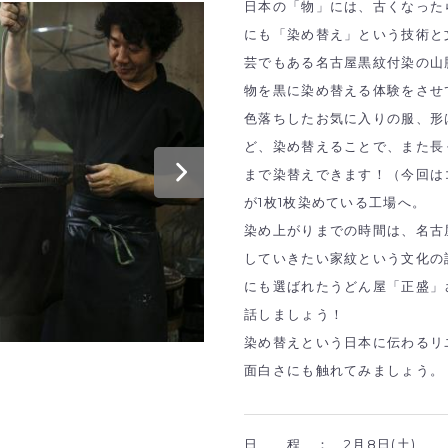
日本の「物」には、古くなった
にも「染め替え」という技術と
芸でもある名古屋黒紋付染の山
物を黒に染め替える体験をさせ
色落ちしたお気に入りの服、形
ど、染め替えることで、また長
まで染替えできます！（今回は
が1枚1枚染めている工場へ。
染め上がりまでの時間は、名古
していきたい家紋という文化の
にも選ばれたうどん屋「正盛」
話しましょう！
染め替えという日本に伝わるリ
面白さにも触れてみましょう。
日 程 ：
2月8日(土)