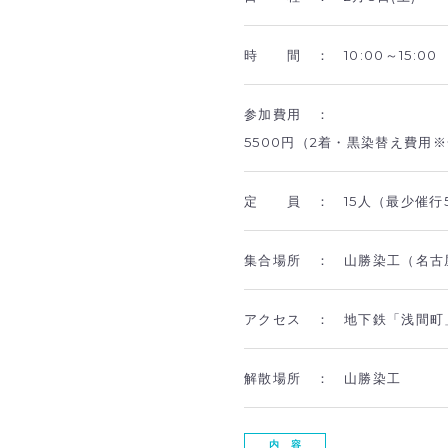
時 間 ：
10:00～15:00
参加費用 ：
5500円（2着・黒染替え費用
定 員 ：
15人（最少催
集合場所 ：
山勝染工（名古屋
アクセス ：
地下鉄「浅間町
解散場所 ：
山勝染工
内 容