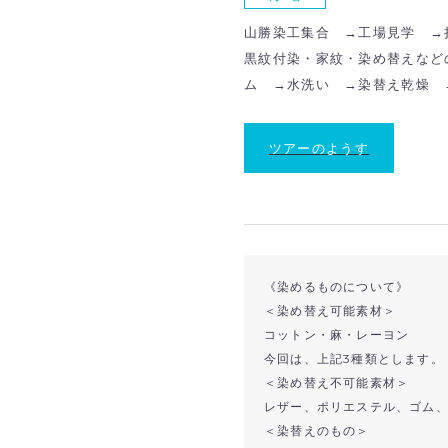
山勝染工集合 →工場見学 →
黒紋付染・家紋・染め替えなど
ム →水洗い →染替え乾燥 
ツアーのようす
《染めるものについて》
＜染め替え可能素材＞
コットン・麻・レーヨン
今回は、上記3種類とします。
＜染め替え不可能素材＞
レザー、ポリエステル、ゴム
＜染替えのもの＞