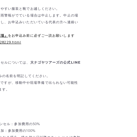
きやすい服装と靴でお越しください。
大雨警報がでている場合は中止します。中止の場
断し、お申込みいただいている代表の方へ連絡い
事項」
をお申込み前に必ずご一読お願いします
/28229.html
ンセルについては、
大ナゴヤツアーズの公式LINE
込みの名前を明記してください。
）も可能ですが、移動中や現場準備で出られない可能性
ます。
ャンセル：参加費用の50%
加：参加費用の100%