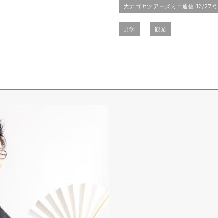
大ナゴヤツアーズミニ通信 12/27号
見学
観光