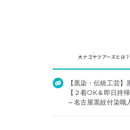
大ナゴヤツアーズとは
【黒染・伝統工芸】
【２着OK＆即日持
～名古屋黒紋付染職