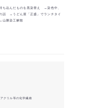
持ち込んだものを黒染替え →染色中、
の話 →うどん屋「正盛」でランチタイ
→山勝染工解散
、アクリル等の化学繊維