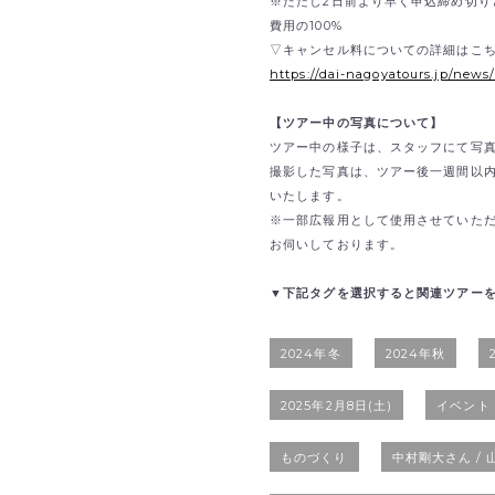
※ただし2日前より早く申込締め切り
費用の100%
▽キャンセル料についての詳細はこ
https://dai-nagoyatours.jp/news
【ツアー中の写真について】
ツアー中の様子は、スタッフにて写
撮影した写真は、ツアー後一週間以
いたします。
※一部広報用として使用させていた
お伺いしております。
▼下記タグを選択すると関連ツアー
2024年冬
2024年秋
2025年2月8日(土)
イベント
ものづくり
中村剛大さん /