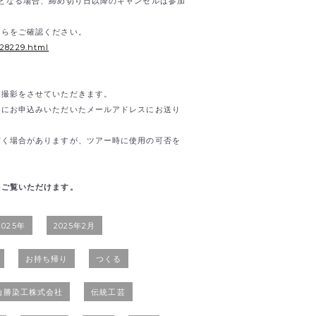
となる場合、締め切り日以降のキャンセルは参加
ちらをご確認ください。
/28229.html
真撮影をさせていただきます。
内にお申込みいただいたメールアドレスにお送り
だく場合がありますが、ツアー時に使用の可否を
をご覧いただけます。
2025年
2025年2月
お持ち帰り
つくる
 山勝染工株式会社
伝統工芸