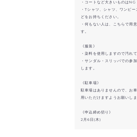
・コートなど大きいものはNG
・Tシャツ、シャツ、ワンピー
どをお持ちください。
・何もない人は、こちらで用意
す。
《服装》
・染料を使用しますので汚れ
・サンダル・スリッパでの参
します。
《駐車場》
駐車場はありませんので、お
用いただけますようお願いし
《申込締め切り》
2月6日(木)