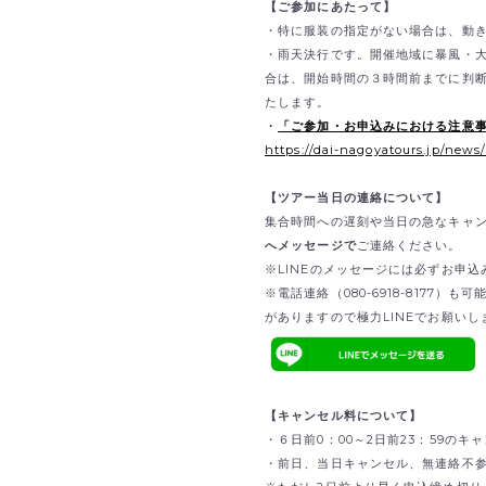
【ご参加にあたって】
・特に服装の指定がない場合は、動
・雨天決行です。開催地域に暴風・
合は、開始時間の３時間前までに判
たします。
・
「ご参加・お申込みにおける注意
https://dai-nagoyatours.jp/news
【ツアー当日の連絡について】
集合時間への遅刻や当日の急なキャ
へメッセージで
ご連絡ください。
※LINEのメッセージには必ずお申
※電話連絡（080-6918-8177
がありますので極力LINEでお願いし
【キャンセル料について】
・６日前0：00～2日前23：59のキ
・前日、当日キャンセル、無連絡不参