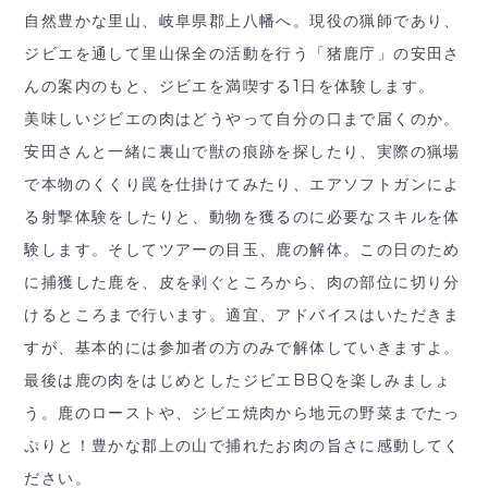
自然豊かな里山、岐阜県郡上八幡へ。現役の猟師であり、
ジビエを通して里山保全の活動を行う「猪鹿庁」の安田さ
んの案内のもと、ジビエを満喫する1日を体験します。
美味しいジビエの肉はどうやって自分の口まで届くのか。
安田さんと一緒に裏山で獣の痕跡を探したり、実際の猟場
で本物のくくり罠を仕掛けてみたり、エアソフトガンによ
る射撃体験をしたりと、動物を獲るのに必要なスキルを体
験します。そしてツアーの目玉、鹿の解体。この日のため
に捕獲した鹿を、皮を剥ぐところから、肉の部位に切り分
けるところまで行います。適宜、アドバイスはいただきま
すが、基本的には参加者の方のみで解体していきますよ。
最後は鹿の肉をはじめとしたジビエBBQを楽しみましょ
う。鹿のローストや、ジビエ焼肉から地元の野菜までたっ
ぷりと！豊かな郡上の山で捕れたお肉の旨さに感動してく
ださい。