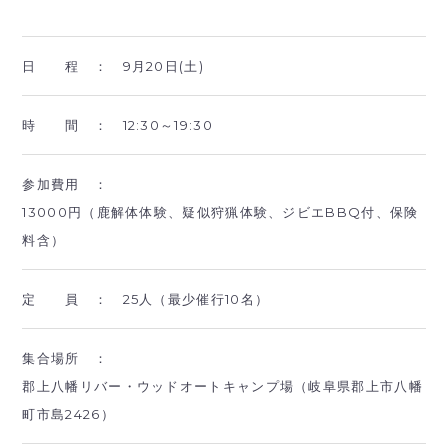
日 程 ：
9月20日(土)
時 間 ：
12:30～19:30
参加費用 ：
13000円（鹿解体体験、疑似狩猟体験、ジビエBBQ付、保険
料含）
定 員 ：
25人（最少催行10名）
集合場所 ：
郡上八幡リバー・ウッドオートキャンプ場（岐阜県郡上市八幡
町市島2426）