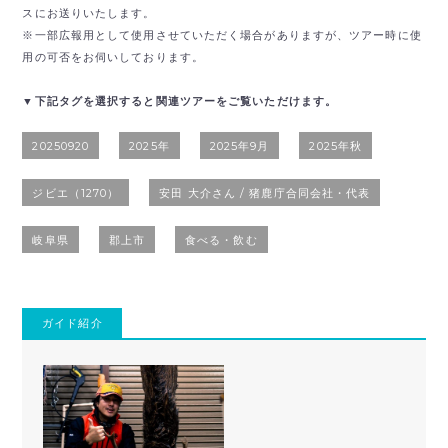
スにお送りいたします。
※一部広報用として使用させていただく場合がありますが、ツアー時に使
用の可否をお伺いしております。
▼下記タグを選択すると関連ツアーをご覧いただけます。
20250920
2025年
2025年9月
2025年秋
ジビエ（1270）
安田 大介さん / 猪鹿庁合同会社・代表
岐阜県
郡上市
食べる・飲む
ガイド紹介