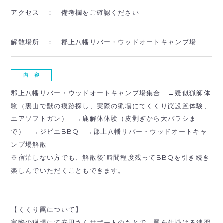
アクセス ：
備考欄をご確認ください
解散場所 ：
郡上八幡リバー・ウッドオートキャンプ場
内 容
郡上八幡リバー・ウッドオートキャンプ場集合 →疑似猟師体
験（裏山で獣の痕跡探し、実際の猟場にてくくり罠設置体験、
エアソフトガン） →鹿解体体験（皮剥ぎから大バラシま
で） →ジビエBBQ →郡上八幡リバー・ウッドオートキャ
ンプ場解散
※宿泊しない方でも、解散後1時間程度残ってBBQを引き続き
楽しんでいただくこともできます。
【くくり罠について】
実際の猟場にて安田さんサポートのもとで、罠を仕掛ける練習