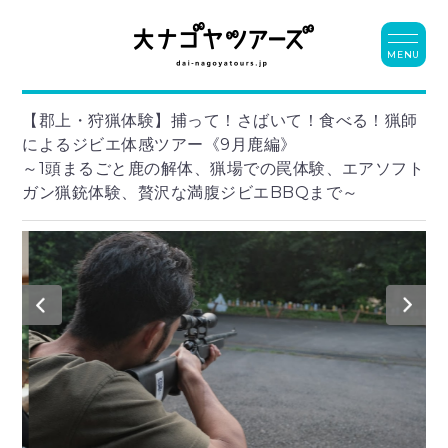
MENU
【郡上・狩猟体験】捕って！さばいて！食べる！猟師
によるジビエ体感ツアー《9月鹿編》
～1頭まるごと鹿の解体、猟場での罠体験、エアソフト
ガン猟銃体験、贅沢な満腹ジビエBBQまで～