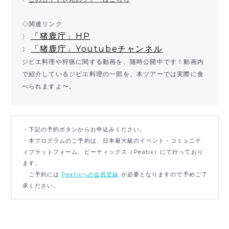
◇関連リンク
「猪鹿庁」HP
〉
「猪鹿庁」Youtubeチャンネル
〉
ジビエ料理や狩猟に関する動画を、随時公開中です！動画内
で紹介しているジビエ料理の一部を、本ツアーでは実際に食
べられますよ〜。
・下記の予約ボタンからお申込みください。
・本プログラムのご予約は、日本最大級のイベント・コミュニテ
ィプラットフォーム、ピーティックス（Peatix）にて行っており
ます。
ご予約には
Peatixへの会員登録
が必要となりますので予めご了
承ください。