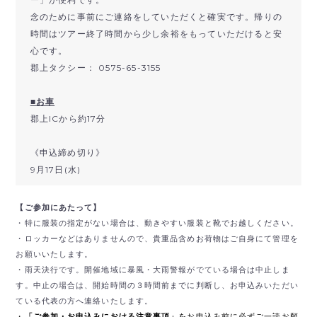
念のために事前にご連絡をしていただくと確実です。帰りの
時間はツアー終了時間から少し余裕をもっていただけると安
心です。
郡上タクシー： 0575-65-3155
■お車
郡上ICから約17分
《申込締め切り》
9月17日(水)
【ご参加にあたって】
・特に服装の指定がない場合は、動きやすい服装と靴でお越しください。
・ロッカーなどはありませんので、貴重品含めお荷物はご自身にて管理を
お願いいたします。
・雨天決行です。開催地域に暴風・大雨警報がでている場合は中止しま
す。中止の場合は、開始時間の３時間前までに判断し、お申込みいただい
ている代表の方へ連絡いたします。
・
「ご参加・お申込みにおける注意事項」
をお申込み前に必ずご一読お願