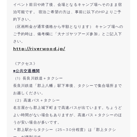
イベント前日や終了後、会場となるキャンプ場へそのまま宿
泊可能です。 宿泊ご希望の方は、事前に以下のHPよりご予
約下さい。
（区画料金が通常価格から半額となります） キャンプ場への
ご予約時は、備考欄に「大ナゴヤツアーズ参加」とご記入下
さい。
http://riverwood.jp/
《アクセス》
■公共交通機関
（1）長良川鉄道＋タクシー
長良川鉄道「郡上八幡」駅下車後、タクシーで集合場所まで
お越しください。
（2）高速バス＋タクシー
名古屋から郡上城下町まで高速バスが出ています。ちょうど
よい時間がない場合もありますが、高速バス＋タクシーのほ
うが安い場合が多いです。
＊郡上駅からタクシー（25～30分程度）は「郡上タクシ
ー」が便利です。