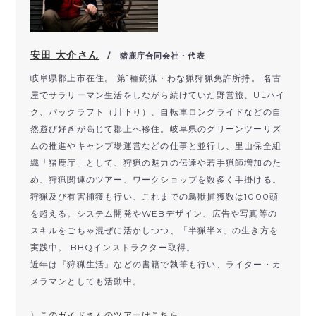
安田 大介さん
/ 猪鹿庁合同会社・代表
岐阜県郡上市在住。 第1種銃猟・わな猟狩猟免許所持。 名古
屋でサラリーマン生活をしながら続けていた野営旅、ULハイ
ク、パックラフト（川下り）、自転車ロングライドなどの自
然遊び好きが高じて郡上へ移住。岐阜県のグリーンツーリズ
ムの推進やキャンプ場運営などの仕事と並行し、里山保全組
織「猪鹿庁」として、狩猟の魅力の伝達や若手猟師増加のた
め、狩猟関連のツアー、ワークショップを数多く手掛ける。
狩猟及び有害捕獲も行い、これまでの鳥獣捕獲数は1000頭
を超える。システム開発やWEBデザイン、広告や写真等の
スキルをごちゃ混ぜに活かしつつ、「半猟半X」の生き方を
実践中。 BBQインストラクター取得。
近年は『狩猟生活』などの書籍で執筆も行い、ライター・カ
メラマンとしても活動中。
〉
このガイドさんのツアーはこちら