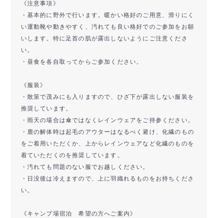
《注意事項》
・基本的に野外で行います。暖かい格好のご用意、滑りにく
い運動靴や動きやすく、汚れても良い格好でのご参加をお願
いします。特に足首の肌が露出しないようにご注意くださ
い。
・昼食を各自取ってからご参加ください。
《服装》
・散策で茂みにも入りますので、ひざ下が露出しない服装を
推奨しています。
・雨天の場合は傘ではなくレインウェアをご持参ください。
・鹿の解体時は起毛のアウターはなるべく避け、化繊のもの
をご着用いただくか、上からレインウェアなど化繊のものを
着ていただくのを推奨しています。
・汚れても問題のない服でお越しください。
・日没後は冷えますので、上に羽織れるものをお持ちくださ
い。
《キャンプ場宿泊 希望の方へご案内》