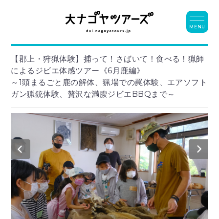
MENU
【郡上・狩猟体験】捕って！さばいて！食べる！猟師
によるジビエ体感ツアー《6月鹿編》
～1頭まるごと鹿の解体、猟場での罠体験、エアソフト
ガン猟銃体験、贅沢な満腹ジビエBBQまで～