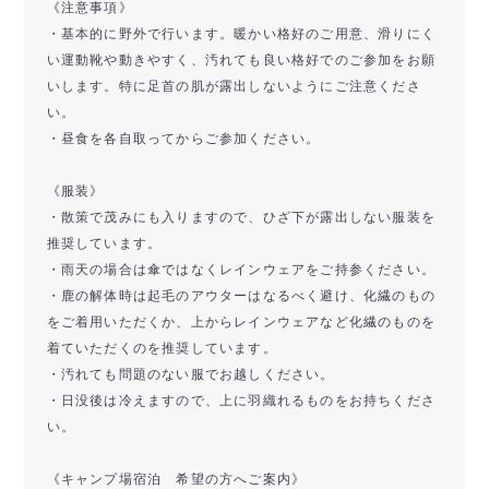
《注意事項》
・基本的に野外で行います。暖かい格好のご用意、滑りにく
い運動靴や動きやすく、汚れても良い格好でのご参加をお願
いします。特に足首の肌が露出しないようにご注意くださ
い。
・昼食を各自取ってからご参加ください。
《服装》
・散策で茂みにも入りますので、ひざ下が露出しない服装を
推奨しています。
・雨天の場合は傘ではなくレインウェアをご持参ください。
・鹿の解体時は起毛のアウターはなるべく避け、化繊のもの
をご着用いただくか、上からレインウェアなど化繊のものを
着ていただくのを推奨しています。
・汚れても問題のない服でお越しください。
・日没後は冷えますので、上に羽織れるものをお持ちくださ
い。
《キャンプ場宿泊 希望の方へご案内》