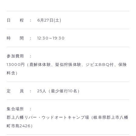
日 程 ：
6月27日(土)
時 間 ：
12:30～19:30
参加費用 ：
13000円（鹿解体体験、疑似狩猟体験、ジビエBBQ付、保険
料含）
定 員 ：
25人（最少催行10名）
集合場所 ：
郡上八幡リバー・ウッドオートキャンプ場（岐阜県郡上市八幡
町市島2426）