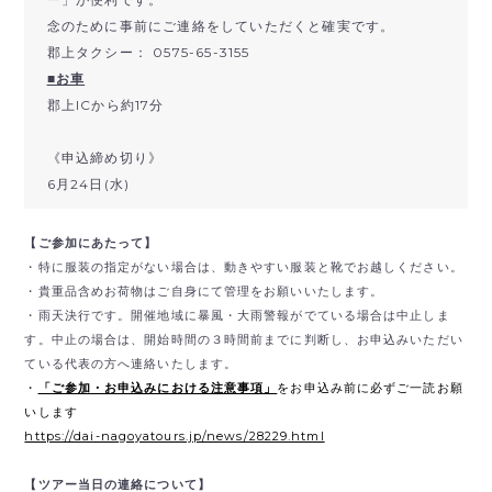
念のために事前にご連絡をしていただくと確実です。
郡上タクシー： 0575-65-3155
■お車
郡上ICから約17分
《申込締め切り》
6月24日(水)
【ご参加にあたって】
・特に服装の指定がない場合は、動きやすい服装と靴でお越しください。
・貴重品含めお荷物はご自身にて管理をお願いいたします。
・雨天決行です。開催地域に暴風・大雨警報がでている場合は中止しま
す。中止の場合は、開始時間の３時間前までに判断し、お申込みいただい
ている代表の方へ連絡いたします。
・
「ご参加・お申込みにおける注意事項」
をお申込み前に必ずご一読お願
いします
https://dai-nagoyatours.jp/news/28229.html
【ツアー当日の連絡について】