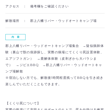
アクセス ：
備考欄をご確認ください
解散場所 ：
郡上八幡リバー・ウッドオートキャンプ場
内 容
郡上八幡リバー・ウッドオートキャンプ場集合 →疑似猟師体
験（裏山で獣の痕跡探し、実際の猟場にてくくり罠設置体験、
エアソフトガン） →鹿解体体験（皮剥ぎから大バラシま
で） →ジビエBBQ →郡上八幡リバー・ウッドオートキャ
ンプ場解散
※宿泊しない方でも、解散後1時間程度残ってBBQを引き続き
楽しんでいただくこともできます。
【くくり罠について】
実際の猟場にて安田さんサポートのもとで、罠を仕掛ける練習