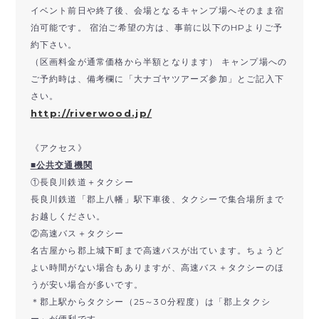
イベント前日や終了後、会場となるキャンプ場へそのまま宿
泊可能です。 宿泊ご希望の方は、事前に以下のHPよりご予
約下さい。
（区画料金が通常価格から半額となります） キャンプ場への
ご予約時は、備考欄に「大ナゴヤツアーズ参加」とご記入下
さい。
http://riverwood.jp/
《アクセス》
■公共交通機関
①長良川鉄道＋タクシー
長良川鉄道「郡上八幡」駅下車後、タクシーで集合場所まで
お越しください。
②高速バス＋タクシー
名古屋から郡上城下町まで高速バスが出ています。ちょうど
よい時間がない場合もありますが、高速バス＋タクシーのほ
うが安い場合が多いです。
＊郡上駅からタクシー（25～30分程度）は「郡上タクシ
ー」が便利です。