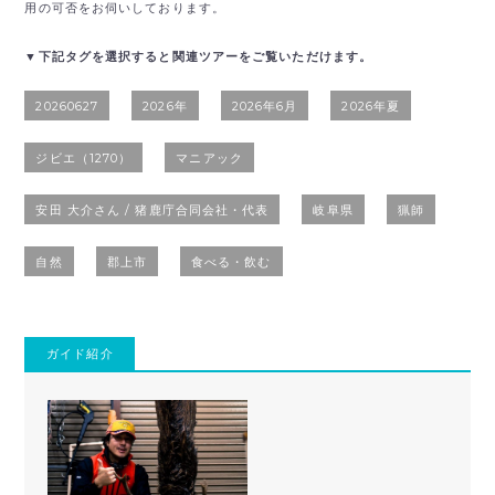
用の可否をお伺いしております。
▼下記タグを選択すると関連ツアーをご覧いただけます。
20260627
2026年
2026年6月
2026年夏
ジビエ（1270）
マニアック
安田 大介さん / 猪鹿庁合同会社・代表
岐阜県
猟師
自然
郡上市
食べる・飲む
ガイド紹介