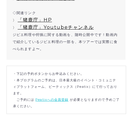
◇関連リンク
「猪鹿庁」HP
〉
「猪鹿庁」Youtubeチャンネル
〉
ジビエ料理や狩猟に関する動画を、随時公開中です！動画内
で紹介しているジビエ料理の一部を、本ツアーでは実際に食
べられますよ〜。
・下記の予約ボタンからお申込みください。
・本プログラムのご予約は、日本最大級のイベント・コミュニテ
ィプラットフォーム、ピーティックス（Peatix）にて行っており
ます。
ご予約には
Peatixへの会員登録
が必要となりますので予めご了
承ください。