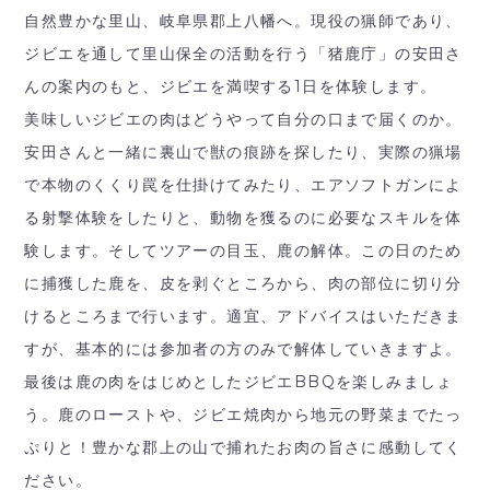
自然豊かな里山、岐阜県郡上八幡へ。現役の猟師であり、
ジビエを通して里山保全の活動を行う「猪鹿庁」の安田さ
んの案内のもと、ジビエを満喫する1日を体験します。
美味しいジビエの肉はどうやって自分の口まで届くのか。
安田さんと一緒に裏山で獣の痕跡を探したり、実際の猟場
で本物のくくり罠を仕掛けてみたり、エアソフトガンによ
る射撃体験をしたりと、動物を獲るのに必要なスキルを体
験します。そしてツアーの目玉、鹿の解体。この日のため
に捕獲した鹿を、皮を剥ぐところから、肉の部位に切り分
けるところまで行います。適宜、アドバイスはいただきま
すが、基本的には参加者の方のみで解体していきますよ。
最後は鹿の肉をはじめとしたジビエBBQを楽しみましょ
う。鹿のローストや、ジビエ焼肉から地元の野菜までたっ
ぷりと！豊かな郡上の山で捕れたお肉の旨さに感動してく
ださい。