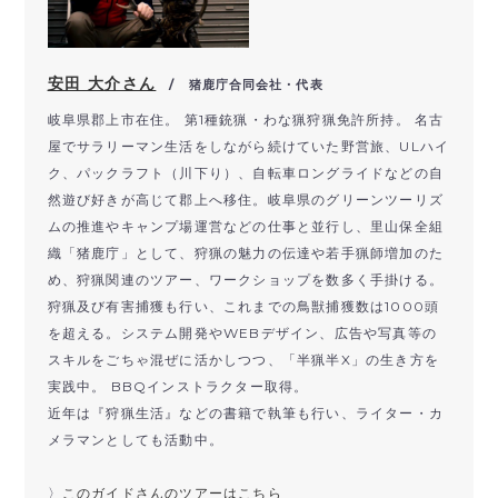
安田 大介さん
/ 猪鹿庁合同会社・代表
岐阜県郡上市在住。 第1種銃猟・わな猟狩猟免許所持。 名古
屋でサラリーマン生活をしながら続けていた野営旅、ULハイ
ク、パックラフト（川下り）、自転車ロングライドなどの自
然遊び好きが高じて郡上へ移住。岐阜県のグリーンツーリズ
ムの推進やキャンプ場運営などの仕事と並行し、里山保全組
織「猪鹿庁」として、狩猟の魅力の伝達や若手猟師増加のた
め、狩猟関連のツアー、ワークショップを数多く手掛ける。
狩猟及び有害捕獲も行い、これまでの鳥獣捕獲数は1000頭
を超える。システム開発やWEBデザイン、広告や写真等の
スキルをごちゃ混ぜに活かしつつ、「半猟半X」の生き方を
実践中。 BBQインストラクター取得。
近年は『狩猟生活』などの書籍で執筆も行い、ライター・カ
メラマンとしても活動中。
〉
このガイドさんのツアーはこちら