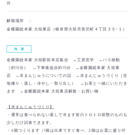
分
解散場所 ：
金蝶園総本家 大垣東店（岐阜県大垣市長沢町４丁目３５−１）
内 容
金蝶園総本家 大垣駅前本店集合 →工房見学 →バス移動
（約15分） →下車後徒歩約15分 →金蝶園総本家 大垣東
店 →水まんじゅうについての話 →水まんじゅうづくり（生
地煉り・蒸し・冷やし・取り出し） →お茶と一緒にいただき
ます →金蝶園総本家 大垣東店解散・お買い物
【水まんじゅうづくり】
・通常は食べられない蒸して冷ます前のトロトロ状態のものも
少しだけ試食できます。
・4個つくります（1個は出来てすぐ食べ、2個はお皿に盛り付