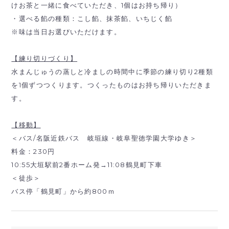
けお茶と一緒に食べていただき、1個はお持ち帰り）
・選べる餡の種類：こし餡、抹茶餡、いちじく餡
※味は当日お選びいただけます。
【練り切りづくり】
水まんじゅうの蒸しと冷ましの時間中に季節の練り切り2種類
を1個ずつつくります。つくったものはお持ち帰りいただきま
す。
【移動】
＜バス/名阪近鉄バス 岐垣線・岐阜聖徳学園大学ゆき＞
料金：230円
10:55大垣駅前2番ホーム発→11:08鶴見町下車
＜徒歩＞
バス停「鶴見町」から約800ｍ