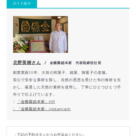
ガイド紹介
北野英樹さん
/ 金蝶園総本家 代表取締役社長
創業寛政10年、大垣の和菓子、銘菓、御菓子の老舗。
安心で安全な素材を探し、自然の恩恵を受けた旬の食材を生
かし、厳選した天然の素材を使用し、丁寧にひとつひとつ手
作りで仕上げています。
〉
「金蝶園総本家」HP
〉「金蝶園総本家」instagram
・下記の予約ボタンからお申込みください。