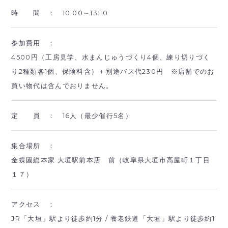
時 間 ：
10:00～13:10
参加費用 ：
4500円（工房見学、水まんじゅうづくり4個、練り切りづく
り2種類各1個、保険料含）＋別途バス代230円 ※店舗でのお
買い物代は含んでおりません。
定 員 ：
16人（最少催行5名）
集合場所 ：
金蝶園総本家 大垣駅前本店 前（岐阜県大垣市高屋町１丁目
１７）
アクセス ：
JR「大垣」駅より徒歩約1分 / 養老鉄道「大垣」駅より徒歩約1