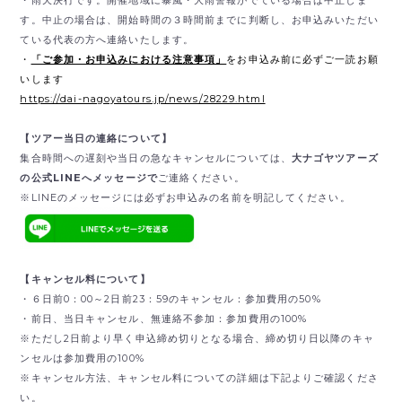
・雨天決行です。開催地域に暴風・大雨警報がでている場合は中止しま
す。中止の場合は、開始時間の３時間前までに判断し、お申込みいただい
ている代表の方へ連絡いたします。
・
「ご参加・お申込みにおける注意事項」
をお申込み前に必ずご一読お願
いします
https://dai-nagoyatours.jp/news/28229.html
【ツアー当日の連絡について】
集合時間への遅刻や当日の急なキャンセルについては、
大ナゴヤツアーズ
の公式LINEへメッセージで
ご連絡ください。
※LINEのメッセージには必ずお申込みの名前を明記してください。
【キャンセル料について】
・６日前0：00～2日前23：59のキャンセル：参加費用の50%
・前日、当日キャンセル、無連絡不参加：参加費用の100%
※ただし2日前より早く申込締め切りとなる場合、締め切り日以降のキャ
ンセルは参加費用の100%
※キャンセル方法、キャンセル料についての詳細は下記よりご確認くださ
い。