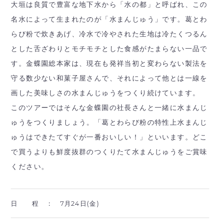
大垣は良質で豊富な地下水から「水の都」と呼ばれ、この
名水によって生まれたのが「水まんじゅう」です。葛とわ
らび粉で炊きあげ、冷水で冷やされた生地は冷たくつるん
とした舌ざわりとモチモチとした食感がたまらない一品で
す。金蝶園総本家は、現在も発祥当初と変わらない製法を
守る数少ない和菓子屋さんで、それによって他とは一線を
画した美味しさの水まんじゅうをつくり続けています。
このツアーではそんな金蝶園の社長さんと一緒に水まんじ
ゅうをつくりましょう。「葛とわらび粉の特性上水まんじ
ゅうはできたてすぐが一番おいしい！」といいます。どこ
で買うよりも鮮度抜群のつくりたて水まんじゅうをご賞味
ください。
日 程 ：
7月24日(金)