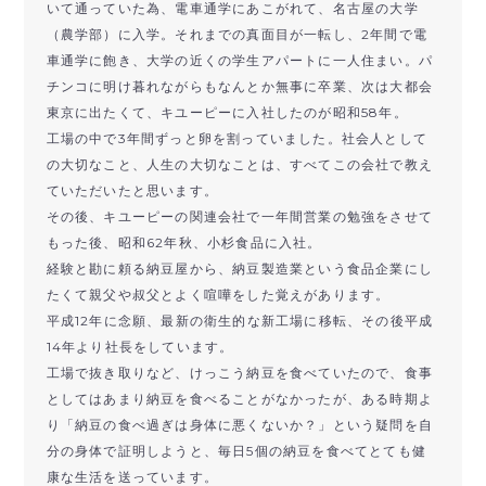
いて通っていた為、電車通学にあこがれて、名古屋の大学
（農学部）に入学。それまでの真面目が一転し、2年間で電
車通学に飽き、大学の近くの学生アパートに一人住まい。パ
チンコに明け暮れながらもなんとか無事に卒業、次は大都会
東京に出たくて、キユーピーに入社したのが昭和58年。
工場の中で3年間ずっと卵を割っていました。社会人として
の大切なこと、人生の大切なことは、すべてこの会社で教え
ていただいたと思います。
その後、キユーピーの関連会社で一年間営業の勉強をさせて
もった後、昭和62年秋、小杉食品に入社。
経験と勘に頼る納豆屋から、納豆製造業という食品企業にし
たくて親父や叔父とよく喧嘩をした覚えがあります。
平成12年に念願、最新の衛生的な新工場に移転、その後平成
14年より社長をしています。
工場で抜き取りなど、けっこう納豆を食べていたので、食事
としてはあまり納豆を食べることがなかったが、ある時期よ
り「納豆の食べ過ぎは身体に悪くないか？」という疑問を自
分の身体で証明しようと、毎日5個の納豆を食べてとても健
康な生活を送っています。