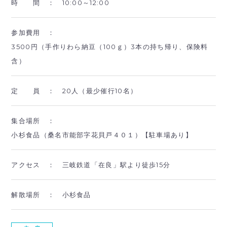
時 間 ：
10:00～12:00
参加費用 ：
3500円（手作りわら納豆（100ｇ）3本の持ち帰り、保険料
含）
定 員 ：
20人（最少催行10名）
集合場所 ：
小杉食品（桑名市能部字花貝戸４０１）【駐車場あり】
アクセス ：
三岐鉄道「在良」駅より徒歩15分
解散場所 ：
小杉食品