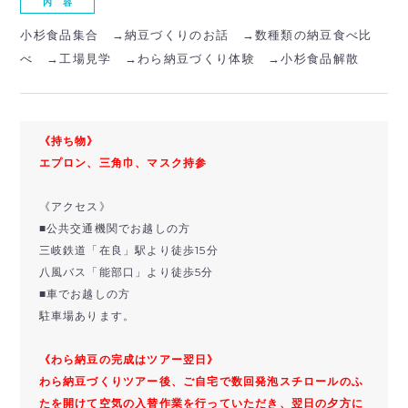
内 容
小杉食品集合 →納豆づくりのお話 →数種類の納豆食べ比
べ →工場見学 →わら納豆づくり体験 →小杉食品解散
《持ち物》
エプロン、三角巾、マスク持参
《アクセス》
■公共交通機関でお越しの方
三岐鉄道「在良」駅より徒歩15分
八風バス「能部口」より徒歩5分
■車でお越しの方
駐車場あります。
《わら納豆の完成はツアー翌日》
わら納豆づくりツアー後、ご自宅で数回発泡スチロールのふ
たを開けて空気の入替作業を行っていただ
き、翌日の夕方に