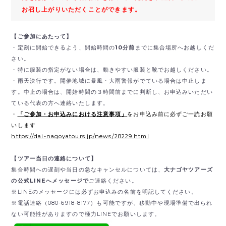
お召し上がりいただくことができます。
【ご参加にあたって】
・定刻に開始できるよう、開始時間の
10分前
までに集合場所へお越しくだ
さい。
・特に服装の指定がない場合は、動きやすい服装と靴でお越しください。
・雨天決行です。開催地域に暴風・大雨警報がでている場合は中止しま
す。中止の場合は、開始時間の３時間前までに判断し、お申込みいただい
ている代表の方へ連絡いたします。
・
「ご参加・お申込みにおける注意事項」
をお申込み前に必ずご一読お願
いします
https://dai-nagoyatours.jp/news/28229.html
【ツアー当日の連絡について】
集合時間への遅刻や当日の急なキャンセルについては、
大ナゴヤツアーズ
の公式LINEへメッセージで
ご連絡ください。
※LINEのメッセージには必ずお申込みの名前を明記してください。
※電話連絡（080-6918-8177）も可能ですが、移動中や現場準備で出られ
ない可能性がありますので極力LINEでお願いします。