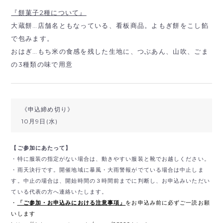
『餅菓子2種について』
大蔵餅…店舗名ともなっている、看板商品。よもぎ餅をこし餡
で包みます。
おはぎ…もち米の食感を残した生地に、つぶあん、山吹、ごま
の3種類の味で用意
《申込締め切り》
10月9日(水)
【ご参加にあたって】
・特に服装の指定がない場合は、動きやすい服装と靴でお越しください。
・雨天決行です。開催地域に暴風・大雨警報がでている場合は中止しま
す。中止の場合は、開始時間の３時間前までに判断し、お申込みいただい
ている代表の方へ連絡いたします。
・
「ご参加・お申込みにおける注意事項」
をお申込み前に必ずご一読お願
いします