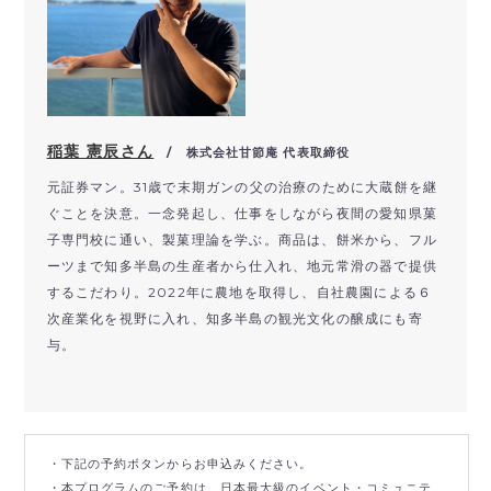
稲葉 憲辰さん
/ 株式会社甘節庵 代表取締役
元証券マン。
31
歳で末期ガンの父の治療のために大蔵餅を継
ぐことを決意。一念発起し、仕事をしながら夜間の愛知県菓
子専門校に通い、製菓理論を学ぶ。商品は、餅米から、フル
ーツまで知多半島の生産者から仕入れ、地元常滑の器で提供
するこだわり。2022年に農地を取得し、自社農園による６
次産業化を視野に入れ、知多半島の観光文化の醸成にも寄
与。
・下記の予約ボタンからお申込みください。
・本プログラムのご予約は、日本最大級のイベント・コミュニテ