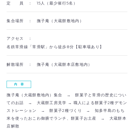
定 員 ：
15人（最少催行5名）
集合場所 ：
撫子庵（大蔵餅敷地内）
アクセス ：
名鉄常滑線「常滑駅」から徒歩8分【駐車場あり】
解散場所 ：
撫子庵（大蔵餅本店敷地内）
内 容
撫子庵（大蔵餅敷地内）集合 → 餅菓子と常滑の歴史につい
てのお話 → 大蔵餅工房見学 → 職人による餅菓子2種デモン
ストレーション → 餅菓子2種づくり → 知多半島のもち
米を使ったおこわ御膳でランチ、餅菓子お土産 → 大蔵餅本
店解散