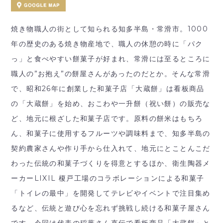
焼き物職人の街として知られる知多半島・常滑市。1000
年の歴史のある焼き物産地で、職人の休憩の時に「パク
っ」と食べやすい餅菓子が好まれ、常滑には至るところに
職人の”お抱え”の餅屋さんがあったのだとか。そんな常滑
で、昭和26年に創業した和菓子店「大蔵餅」は看板商品
の「大蔵餅」を始め、おこわや一升餅（祝い餅）の販売な
ど、地元に根ざした和菓子店です。原料の餅米はもちろ
ん、和菓子に使用するフルーツや調味料まで、知多半島の
契約農家さんや作り手から仕入れて、地元にとことんこだ
わった伝統の和菓子づくりを得意とするほか、衛生陶器メ
ーカーLIXIL 榎戸工場のコラボレーションによる和菓子
「トイレの最中」を開発してテレビやイベントで注目集め
るなど、伝統と遊び心を忘れず挑戦し続ける和菓子屋さん
です。今回は代表の稲葉さん直伝で看板商品「大蔵餅」と