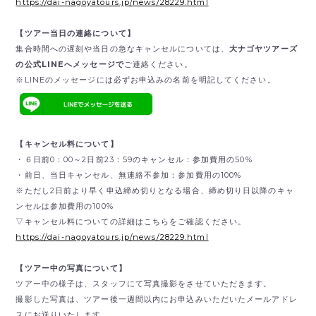
https://dai-nagoyatours.jp/news/28229.html
【ツアー当日の連絡について】
集合時間への遅刻や当日の急なキャンセルについては、
大ナゴヤツアーズ
の公式LINEへメッセージで
ご連絡ください。
※LINEのメッセージには必ずお申込みの名前を明記してください。
【キャンセル料について】
・６日前0：00～2日前23：59のキャンセル：参加費用の50%
・前日、当日キャンセル、無連絡不参加：参加費用の100%
※ただし2日前より早く申込締め切りとなる場合、締め切り日以降のキャ
ンセルは参加費用の100%
▽キャンセル料についての詳細はこちらをご確認ください。
https://dai-nagoyatours.jp/news/28229.html
【ツアー中の写真について】
ツアー中の様子は、スタッフにて写真撮影をさせていただきます。
撮影した写真は、ツアー後一週間以内にお申込みいただいたメールアドレ
スにお送りいたします。