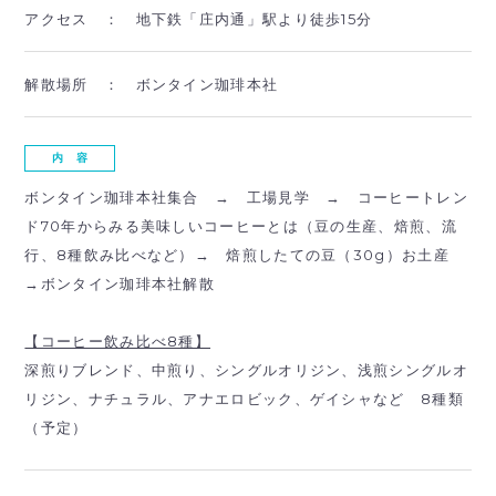
アクセス ：
地下鉄「庄内通」駅より徒歩15分
解散場所 ：
ボンタイン珈琲本社
内 容
ボンタイン珈琲本社集合 → 工場見学 → コーヒートレン
ド70年からみる美味しいコーヒーとは（豆の生産、焙煎、流
行、8種飲み比べなど）→ 焙煎したての豆（30g）お土産
→ボンタイン珈琲本社解散
【コーヒー飲み比べ8種】
深煎りブレンド、中煎り、シングルオリジン、浅煎シングルオ
リジン、ナチュラル、アナエロビック、ゲイシャなど 8種類
（予定）