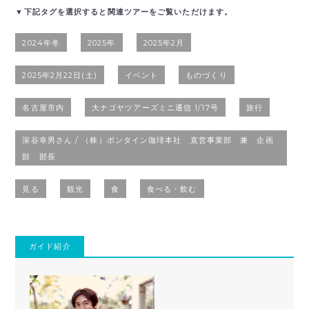
▼下記タグを選択すると関連ツアーをご覧いただけます。
2024年冬
2025年
2025年2月
2025年2月22日(土)
イベント
ものづくり
名古屋市内
大ナゴヤツアーズミニ通信 1/17号
旅行
深谷幸男さん / （株）ボンタイン珈琲本社 直営事業部 兼 企画
部 部長
見る
観光
食
食べる・飲む
ガイド紹介