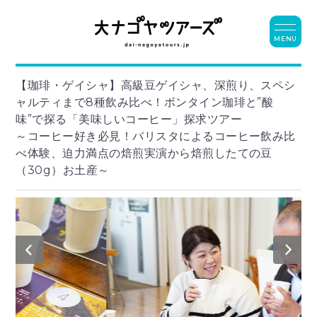
MENU
【珈琲・ゲイシャ】高級豆ゲイシャ、深煎り、スペシ
ャルティまで8種飲み比べ！ボンタイン珈琲と”酸
味”で探る「美味しいコーヒー」探求ツアー
～コーヒー好き必見！バリスタによるコーヒー飲み比
べ体験、迫力満点の焙煎実演から焙煎したての豆
（30g）お土産～