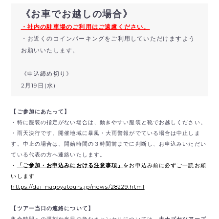
《お車でお越しの場合》
・社内の駐車場のご利用はご遠慮ください。
・お近くのコインパーキングをご利用していただけますよう
お願いいたします。
《申込締め切り》
2月19日(水)
【ご参加にあたって】
・特に服装の指定がない場合は、動きやすい服装と靴でお越しください。
・雨天決行です。開催地域に暴風・大雨警報がでている場合は中止しま
す。中止の場合は、開始時間の３時間前までに判断し、お申込みいただい
ている代表の方へ連絡いたします。
・
「ご参加・お申込みにおける注意事項」
をお申込み前に必ずご一読お願
いします
https://dai-nagoyatours.jp/news/28229.html
【ツアー当日の連絡について】
集合時間への遅刻や当日の急なキャンセルについては、
大ナゴヤツアーズ