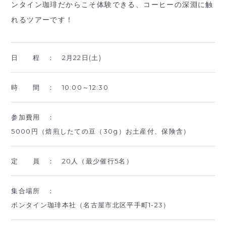
ンタイン珈琲だからこそ体験できる、コーヒーの深淵に触
れるツアーです！
日 程 ：
2月22日(土)
時 間 ：
10:00～12:30
参加費用 ：
5000円（焙煎したての豆（30g）お土産付、保険含）
定 員 ：
20人（最少催行5名）
集合場所 ：
ボンタイン珈琲本社（名古屋市北区平手町1-23）