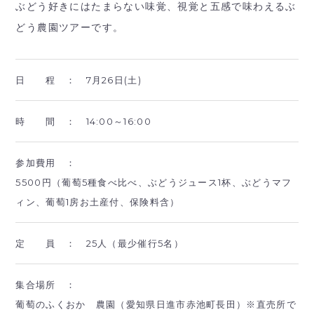
ぶどう好きにはたまらない味覚、視覚と五感で味わえるぶ
どう農園ツアーです。
日 程 ：
7月26日(土)
時 間 ：
14:00～16:00
参加費用 ：
5500円（葡萄5種食べ比べ、ぶどうジュース1杯、ぶどうマフ
ィン、葡萄1房お土産付、保険料含）
定 員 ：
25人（最少催行5名）
集合場所 ：
葡萄のふくおか 農園（愛知県日進市赤池町長田）※直売所で