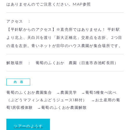
はありませんのでご注意ください。MAP参照
アクセス ：
【平針駅からのアクセス】※直売所ではありません！ 平針駅
より北上、天白川を渡り「新大正橋北」交差点を左折、 2つ目
の道を左折。青いネットが目印のハウス農園が集合場所です。
解散場所 ：
葡萄のふくおか 農園（日進市赤池町長田）
内 容
葡萄のふくおか農園集合 →農園見学 →葡萄5種食べ比べ
（ぶどうマフィン＆ぶどうジュース1杯付） →お土産用の葡
萄1房収穫体験 →葡萄のふくおか農園解散
ツアーのようす