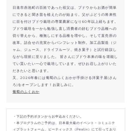
日進市赤池町の百姓であった祖父は、ブドウからお酒が簡単
にできると聞き苗を植えたのが始まり。父がぶどうの将来性
に目を付けブドウ栽培の専業農家になり60年以上経ちます。
ブドウ栽培を一から勉強し直し消費者の好むブドウ品種への
切り替えから、種無しにする品種を増やし。そして直売所の
改革。詰合せの充実からパンフレット制作。加工品製造（ジ
ャム、ジュース、ドライフルーツ、焼き菓子）と試行錯誤し
ながら現状に至りました。 皆さんにブドウ本来の味を堪能し
てい貰いたい一心で栽培しています。ぜひお召し上がりいた
だきたいと思います。
又、2026年春には葡萄のふくおかが手掛ける洋菓子屋(さん
ろ)をオープンします！お楽しみに。
葡萄のふくおか
・下記の予約ボタンからお申込みください。
・本プログラムのご予約は、日本最大級のイベント・コミュニテ
ィプラットフォーム、ピーティックス（Peatix）にて行っており