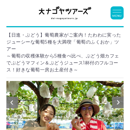
MENU
【日進・ぶどう】葡萄農家がご案内！たわわに実った
ジューシーな葡萄5種を大満喫「葡萄のふくおか」ツ
アー
～葡萄の収穫体験から5種食べ比べ、ぶどう畑カフェ
でぶどうマフィン＆ぶどうジュース1杯付のフルコー
ス！好きな葡萄一房お土産付き～