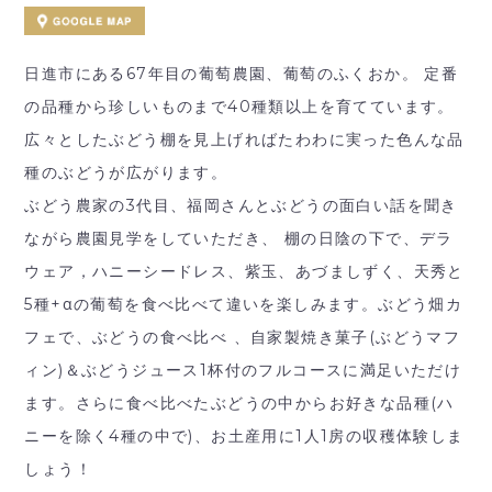
日進市にある67年目の葡萄農園、葡萄のふくおか。 定番
の品種から珍しいものまで40種類以上を育てています。
広々としたぶどう棚を見上げればたわわに実った色んな品
種のぶどうが広がります。
ぶどう農家の3代目、福岡さんとぶどうの面白い話を聞き
ながら農園見学をしていただき、 棚の日陰の下で、デラ
ウェア，ハニーシードレス、紫玉、あづましずく、天秀と
5種+αの葡萄を食べ比べて違いを楽しみます。ぶどう畑カ
フェで、ぶどうの食べ比べ 、自家製焼き菓子(ぶどうマフ
ィン)＆ぶどうジュース1杯付のフルコースに満足いただけ
ます。さらに食べ比べたぶどうの中からお好きな品種(ハ
ニーを除く4種の中で)、お土産用に1人1房の収穫体験しま
しょう！