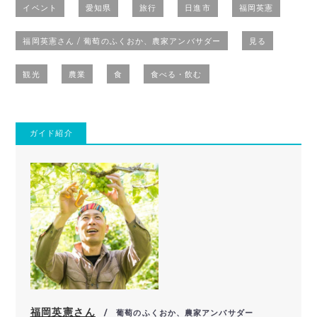
イベント
愛知県
旅行
日進市
福岡英憲
福岡英憲さん / 葡萄のふくおか、農家アンバサダー
見る
観光
農業
食
食べる・飲む
ガイド紹介
福岡英憲さん
/ 葡萄のふくおか、農家アンバサダー