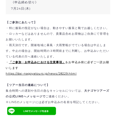
《申込締め切り》
7月24日(木)
【ご参加にあたって】
・特に服装の指定がない場合は、動きやすい服装と靴でお越しください。
・ロッカーなどはありませんので、貴重品含めお荷物はご自身にて管理を
お願いいたします。
・雨天決行です。開催地域に暴風・大雨警報がでている場合は中止しま
す。中止の場合は、開始時間の３時間前までに判断し、お申込みいただい
ている代表の方へ連絡いたします。
・
「ご参加・お申込みにおける注意事項」
をお申込み前に必ずご一読お願
いします
https://dai-nagoyatours.jp/news/28229.html
【ツアー当日の連絡について】
集合時間への遅刻や当日の急なキャンセルについては、
大ナゴヤツアーズ
の公式LINEへメッセージで
ご連絡ください。
※LINEのメッセージには必ずお申込みの名前を明記してください。