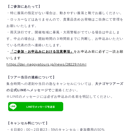
【ご参加にあたって】
・特に服装の指定がない場合は、動きやすい服装と靴でお越しください。
・ロッカーなどはありませんので、貴重品含めお荷物はご自身にて管理を
お願いいたします。
・雨天決行です。開催地域に暴風・大雨警報がでている場合は中止しま
す。中止の場合は、開始時間の３時間前までに判断し、お申込みいただい
ている代表の方へ連絡いたします。
・
「ご参加・お申込みにおける注意事項」
をお申込み前に必ずご一読お願
いします
https://dai-nagoyatours.jp/news/28229.html
【ツアー当日の連絡について】
集合時間への遅刻や当日の急なキャンセルについては、
大ナゴヤツアーズ
の公式LINEへメッセージで
ご連絡ください。
※LINEのメッセージには必ずお申込みの名前を明記してください。
【キャンセル料について】
・６日前0：00～2日前23：59のキャンセル：参加費用の50%