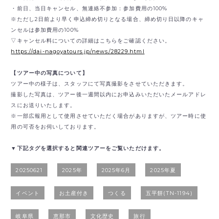
・前日、当日キャンセル、無連絡不参加：参加費用の100%
※ただし2日前より早く申込締め切りとなる場合、締め切り日以降のキャ
ンセルは参加費用の100%
▽キャンセル料についての詳細はこちらをご確認ください。
https://dai-nagoyatours.jp/news/28229.html
【ツアー中の写真について】
ツアー中の様子は、スタッフにて写真撮影をさせていただきます。
撮影した写真は、ツアー後一週間以内にお申込みいただいたメールアドレ
スにお送りいたします。
※一部広報用として使用させていただく場合がありますが、ツアー時に使
用の可否をお伺いしております。
▼下記タグを選択すると関連ツアーをご覧いただけます。
20250621
2025年
2025年6月
2025年夏
イベント
お土産付き
つくる
五平餅(TN-1194)
岐阜県
恵那市
文化歴史
旅行