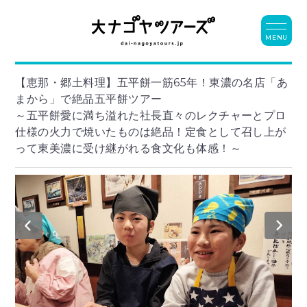
MENU
【恵那・郷土料理】五平餅一筋65年！東濃の名店「あ
まから」で絶品五平餅ツアー
～五平餅愛に満ち溢れた社長直々のレクチャーとプロ
仕様の火力で焼いたものは絶品！定食として召し上が
って東美濃に受け継がれる食文化も体感！～