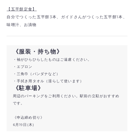
【五平餅定食】
自分でつくった五平餅3本、ガイドさんがつくった五平餅1本、
味噌汁、お漬物
《服装・持ち物》
・袖がひらひらしたものはご遠慮ください。
・エプロン
・三角巾（バンダナなど）
・手拭き用タオル（濡らして使います）
《駐車場》
周辺のパーキングをご利用ください。駅前の立駐がおすすめ
です。
《申込締め切り》
6月19日(木)