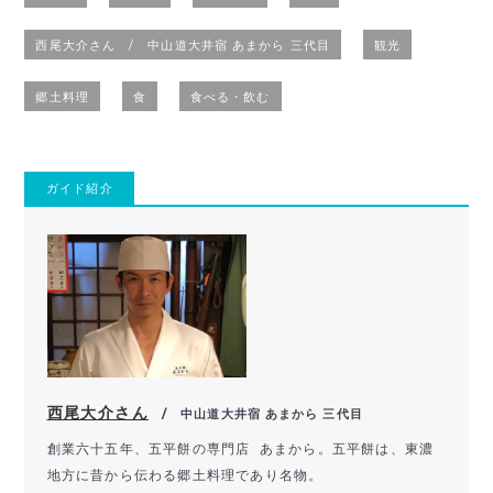
西尾大介さん / 中山道大井宿 あまから 三代目
観光
郷土料理
食
食べる・飲む
ガイド紹介
西尾大介さん
/ 中山道大井宿 あまから 三代目
創業六十五年、五平餅の専門店 あまから。
五平餅は、東濃
地方に昔から伝わる郷土料理であり名物。