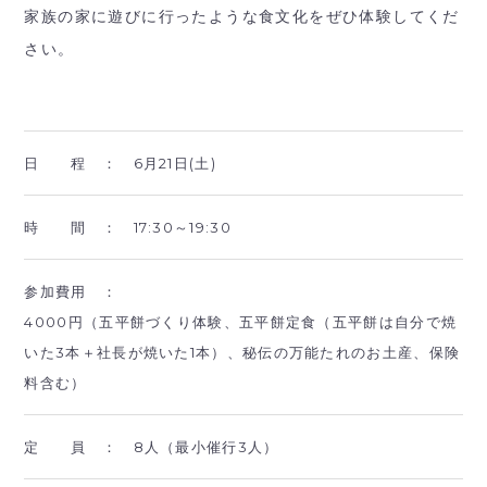
家族の家に遊びに行ったような食文化をぜひ体験してくだ
さい。
日 程 ：
6月21日(土)
時 間 ：
17:30～19:30
参加費用 ：
4000円（五平餅づくり体験、五平餅定食（五平餅は自分で焼
いた3本＋社長が焼いた1本）、秘伝の万能たれのお土産、保険
料含む）
定 員 ：
8人（最小催行3人）