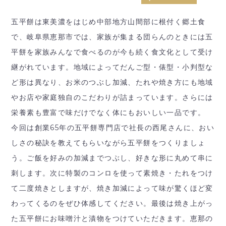
五平餅は東美濃をはじめ中部地方山間部に根付く郷土食
で、岐阜県恵那市では、家族が集まる団らんのときには五
平餅を家族みんなで食べるのが今も続く食文化として受け
継がれています。地域によってだんご型・俵型・小判型な
ど形は異なり、お米のつぶし加減、たれや焼き方にも地域
やお店や家庭独自のこだわりが詰まっています。さらには
栄養素も豊富で味だけでなく体にもおいしい一品です。
今回は創業65年の五平餅専門店で社長の西尾さんに、おい
しさの秘訣を教えてもらいながら五平餅をつくりましょ
う。ご飯を好みの加減までつぶし、好きな形に丸めて串に
刺します。次に特製のコンロを使って素焼き・たれをつけ
て二度焼きとしますが、焼き加減によって味が驚くほど変
わってくるのをぜひ体感してください。最後は焼き上がっ
た五平餅にお味噌汁と漬物をつけていただきます。恵那の