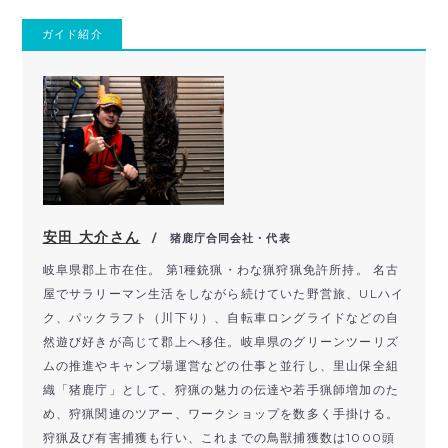
ガイド紹介
安田 大介さん
/ 猪鹿庁合同会社・代表
岐阜県郡上市在住。 第1種銃猟・わな猟狩猟免許所持。 名古
屋でサラリーマン生活をしながら続けていた野営旅、ULハイ
ク、パックラフト（川下り）、自転車ロングライドなどの自
然遊び好きが高じて郡上へ移住。岐阜県のグリーンツーリズ
ムの推進やキャンプ場運営などの仕事と並行し、里山保全組
織「猪鹿庁」として、狩猟の魅力の伝達や若手猟師増加のた
め、狩猟関連のツアー、ワークショップを数多く手掛ける。
狩猟及び有害捕獲も行い、これまでの鳥獣捕獲数は1000頭