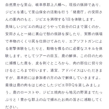
自然豊かな里山、岐阜県郡上八幡へ。現役の猟師であり、
ジビエを通して里山保全の活動を行う「猪鹿庁」の安田さ
んの案内のもと、ジビエを満喫する1日を体験します。
美味しいジビエの肉はどうやって自分の口まで届くのか。
安田さんと一緒に裏山で獣の痕跡を探したり、実際の猟場
で本物のくくり罠を仕掛けてみたり、エアソフトガンによ
る射撃体験をしたりと、動物を獲るのに必要なスキルを体
験します。そしてツアーの目玉、鹿の解体。この日のため
に捕獲した鹿を、皮を剥ぐところから、肉の部位に切り分
けるところまで行います。適宜、アドバイスはいただきま
すが、基本的には参加者の方のみで解体していきますよ。
最後は鹿の肉をはじめとしたジビエBBQを楽しみましょ
う。鹿のローストや、ジビエ焼肉から地元の野菜までたっ
ぷりと！豊かな郡上の山で捕れたお肉の旨さに感動してく
ださい。