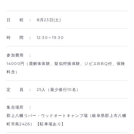
日 程 ：
8月23日(土)
時 間 ：
12:30～19:30
参加費用 ：
14000円（鹿解体体験、疑似狩猟体験、ジビエBBQ付、保険
料含）
定 員 ：
25人（最少催行10名）
集合場所 ：
郡上八幡リバー・ウッドオートキャンプ場（岐阜県郡上市八幡
町市島2426） 【駐車場あり】