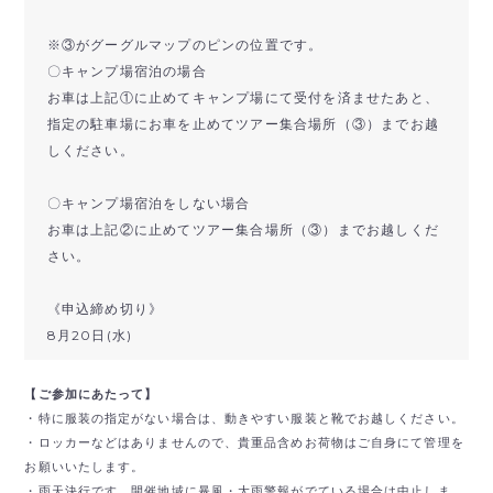
※③がグーグルマップのピンの位置です。
〇キャンプ場宿泊の場合
お車は上記①に止めてキャンプ場にて受付を済ませたあと、
指定の駐車場にお車を止めてツアー集合場所（③）までお越
しください。
〇キャンプ場宿泊をしない場合
お車は上記②に止めてツアー集合場所（③）までお越しくだ
さい。
《申込締め切り》
8月20日(水)
【ご参加にあたって】
・特に服装の指定がない場合は、動きやすい服装と靴でお越しください。
・ロッカーなどはありませんので、貴重品含めお荷物はご自身にて管理を
お願いいたします。
・雨天決行です。開催地域に暴風・大雨警報がでている場合は中止しま