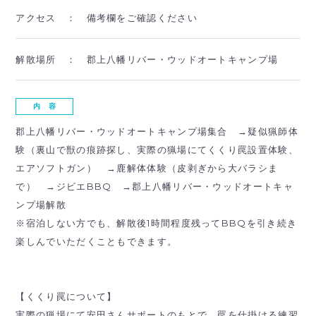
アクセス ：
備考欄をご確認ください
解散場所 ：
郡上八幡リバー・ウッドオートキャンプ場
内 容
郡上八幡リバー・ウッドオートキャンプ場集合 →疑似猟師体
験（裏山で獣の痕跡探し、実際の猟場にてくくり罠設置体験、
エアソフトガン） →鹿解体体験（皮剥ぎから大バラシま
で） →ジビエBBQ →郡上八幡リバー・ウッドオートキャ
ンプ場解散
※宿泊しない方でも、解散後1時間程度残ってBBQを引き続き
楽しんでいただくこともできます。
【くくり罠について】
実際の猟場にて安田さんサポートのもとで、罠を仕掛ける練習