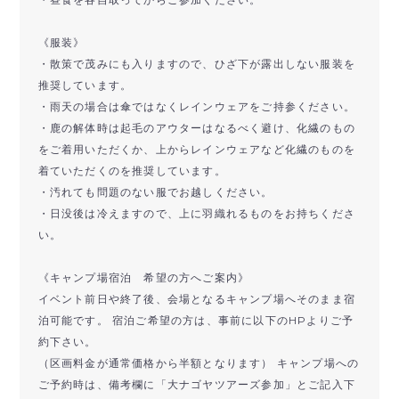
《服装》
・散策で茂みにも入りますので、ひざ下が露出しない服装を
推奨しています。
・雨天の場合は傘ではなくレインウェアをご持参ください。
・鹿の解体時は起毛のアウターはなるべく避け、化繊のもの
をご着用いただくか、上からレインウェアなど化繊のものを
着ていただくのを推奨しています。
・汚れても問題のない服でお越しください。
・日没後は冷えますので、上に羽織れるものをお持ちくださ
い。
《キャンプ場宿泊 希望の方へご案内》
イベント前日や終了後、会場となるキャンプ場へそのまま宿
泊可能です。 宿泊ご希望の方は、事前に以下のHPよりご予
約下さい。
（区画料金が通常価格から半額となります） キャンプ場への
ご予約時は、備考欄に「大ナゴヤツアーズ参加」とご記入下