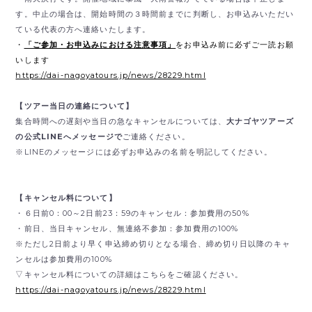
す。中止の場合は、開始時間の３時間前までに判断し、お申込みいただい
ている代表の方へ連絡いたします。
・
「ご参加・お申込みにおける注意事項」
をお申込み前に必ずご一読お願
いします
https://dai-nagoyatours.jp/news/28229.html
【ツアー当日の連絡について】
集合時間への遅刻や当日の急なキャンセルについては、
大ナゴヤツアーズ
の公式LINEへメッセージで
ご連絡ください。
※LINEのメッセージには必ずお申込みの名前を明記してください。
【キャンセル料について】
・６日前0：00～2日前23：59のキャンセル：参加費用の50%
・前日、当日キャンセル、無連絡不参加：参加費用の100%
※ただし2日前より早く申込締め切りとなる場合、締め切り日以降のキャ
ンセルは参加費用の100%
▽キャンセル料についての詳細はこちらをご確認ください。
https://dai-nagoyatours.jp/news/28229.html