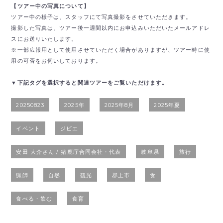
【ツアー中の写真について】
ツアー中の様子は、スタッフにて写真撮影をさせていただきます。
撮影した写真は、ツアー後一週間以内にお申込みいただいたメールアドレ
スにお送りいたします。
※一部広報用として使用させていただく場合がありますが、ツアー時に使
用の可否をお伺いしております。
▼下記タグを選択すると関連ツアーをご覧いただけます。
20250823
2025年
2025年8月
2025年夏
イベント
ジビエ
安田 大介さん / 猪鹿庁合同会社・代表
岐阜県
旅行
猟師
自然
観光
郡上市
食
食べる・飲む
食育