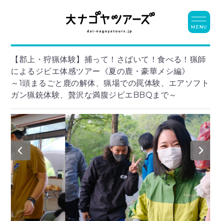
MENU
【郡上・狩猟体験】捕って！さばいて！食べる！猟師
によるジビエ体感ツアー《夏の鹿・豪華メシ編》
～1頭まるごと鹿の解体、猟場での罠体験、エアソフト
ガン猟銃体験、贅沢な満腹ジビエBBQまで～