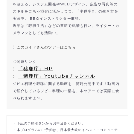
を超える。システム開発やWEBデザイン、広告や写真等の
スキルをごちゃ混ぜに活かしつつ、「半猟半X」の生き方を
実践中。 BBQインストラクター取得。
近年は『狩猟生活』などの書籍で執筆も行い、ライター・カ
メラマンとしても活動中。
〉
このガイドさんのツアーはこちら
◇関連リンク
「猪鹿庁」HP
〉
「猪鹿庁」Youtubeチャンネル
〉
ジビエ料理や狩猟に関する動画を、随時公開中です！動画内
で紹介しているジビエ料理の一部を、本ツアーでは実際に食
べられますよ〜。
・下記の予約ボタンからお申込みください。
・本プログラムのご予約は、日本最大級のイベント・コミュニテ