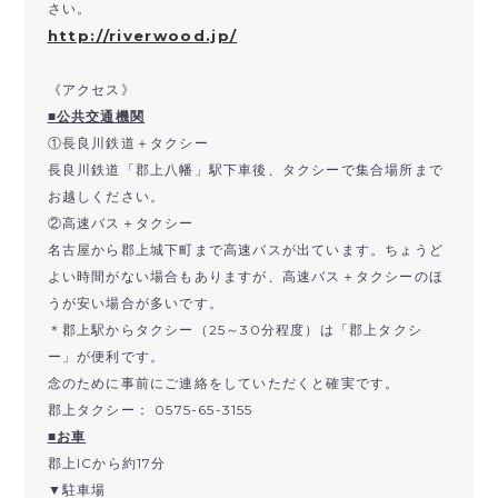
さい。
http://riverwood.jp/
《アクセス》
■公共交通機関
①長良川鉄道＋タクシー
長良川鉄道「郡上八幡」駅下車後、タクシーで集合場所まで
お越しください。
②高速バス＋タクシー
名古屋から郡上城下町まで高速バスが出ています。ちょうど
よい時間がない場合もありますが、高速バス＋タクシーのほ
うが安い場合が多いです。
＊郡上駅からタクシー（25～30分程度）は「郡上タクシ
ー」が便利です。
念のために事前にご連絡をしていただくと確実です。
郡上タクシー： 0575-65-3155
■お車
郡上ICから約17分
▼駐車場