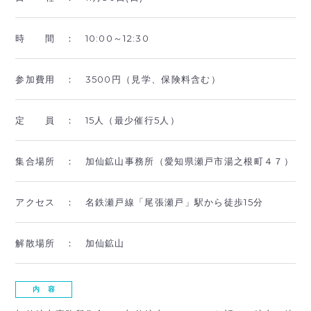
時 間 ：
10:00～12:30
参加費用 ：
3500円（見学、保険料含む）
定 員 ：
15人（最少催行5人）
集合場所 ：
加仙鉱山事務所（愛知県瀬戸市湯之根町４７）
アクセス ：
名鉄瀬戸線「尾張瀬戸」駅から徒歩15分
解散場所 ：
加仙鉱山
内 容