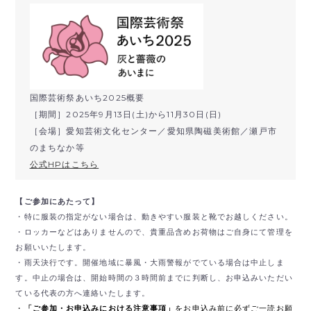
国際芸術祭あいち2025概要
［期間］2025年9月13日(土)から11月30日(日)
［会場］愛知芸術文化センター／愛知県陶磁美術館／瀬戸市
のまちなか等
公式HPはこちら
【ご参加にあたって】
・特に服装の指定がない場合は、動きやすい服装と靴でお越しください。
・ロッカーなどはありませんので、貴重品含めお荷物はご自身にて管理を
お願いいたします。
・雨天決行です。開催地域に暴風・大雨警報がでている場合は中止しま
す。中止の場合は、開始時間の３時間前までに判断し、お申込みいただい
ている代表の方へ連絡いたします。
・
「ご参加・お申込みにおける注意事項」
をお申込み前に必ずご一読お願