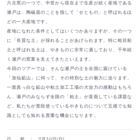
六古窯の一つで、中世から現在まで生産が続く産地である
瀬戸は、陶磁器のことを指して「せともの」と呼ばれるほ
どの一大産地です。
産地になれた条件としてはいくつかありますが、その一つ
に「良質な土」が採れることがあげられます。特に蛙目粘
土と呼ばれる土は、やきものに非常に適しており、千年続
く瀬戸の窯業を支えてきたといえます。
今回のツアーでは、そんな瀬戸の土を全国に届けている
「加仙鉱山」に伺って、その特別な土の魅力に迫ります。
一面真っ白な鉱山や粘土加工工場の大迫力の感動はもちろ
ん、瀬戸のみならず全国の「粘土」が直面している課題な
ど、私たちが普段使っているやきものについて五感でも知
識としても知れる貴重な機会になります。
日 程 ：
11月30日(日)