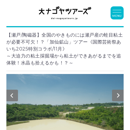
MENU
【瀬戸/陶磁器】全国のやきものには瀬戸産の蛙目粘土
が必要不可欠！？「加仙鉱山」ツアー《国際芸術祭あ
いち2025特別コラボ/11月》
～大迫力の粘土採掘場から粘土ができあがるまでを追
体験！水晶も拾えるかも！？～