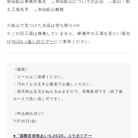
加仙鉱山事務所集合 →加仙鉱山についてのお話 →鉱山・粘
土工場見学 →加仙鉱山解散
※鉱山で見つけた水晶は持ち帰りOK
※この日工場は稼働していません。稼働中の工場を見たい場合
は
10/24（金）のツアー
にご参加ください。
《服装》
・ヒールはご遠慮ください。
・汚れても大丈夫な服装でお越しください。
・雨天時は足元がぬかるみますので、長靴推奨です（終了後
ホースで洗い流し可です）。
《申込締め切り》
11月28日(金)
■「国際芸術祭あいち2025」コラボツアー