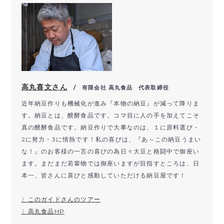
高丸喜文さん
/ 有限会社 高丸食品 代表取締役
近年納豆作りも機械化が進み『本物の納豆』が減って降りま
す。納豆とは、醗酵食品です。コマ目に人の手を加えてこそ
真の醗酵食品です。納豆作りで大事なのは、１に原料選び・
2に努力・3に情熱です！私の喜びは、『あ～この納豆うまい
な！』のお客様の一言の喜びの為日々大豆と格闘中で御座い
ます。まだまだ若輩物では御座いますが目指すところは、日
本一、皆さんに喜びと感動していただける納豆屋です！
〉このガイドさんのツアー
〉高丸食品HP