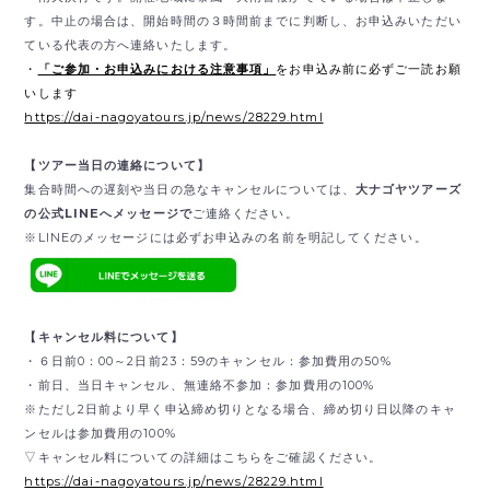
す。中止の場合は、開始時間の３時間前までに判断し、お申込みいただい
ている代表の方へ連絡いたします。
・
「ご参加・お申込みにおける注意事項」
をお申込み前に必ずご一読お願
いします
https://dai-nagoyatours.jp/news/28229.html
【ツアー当日の連絡について】
集合時間への遅刻や当日の急なキャンセルについては、
大ナゴヤツアーズ
の公式LINEへメッセージで
ご連絡ください。
※LINEのメッセージには必ずお申込みの名前を明記してください。
【キャンセル料について】
・６日前0：00～2日前23：59のキャンセル：参加費用の50%
・前日、当日キャンセル、無連絡不参加：参加費用の100%
※ただし2日前より早く申込締め切りとなる場合、締め切り日以降のキャ
ンセルは参加費用の100%
▽キャンセル料についての詳細はこちらをご確認ください。
https://dai-nagoyatours.jp/news/28229.html