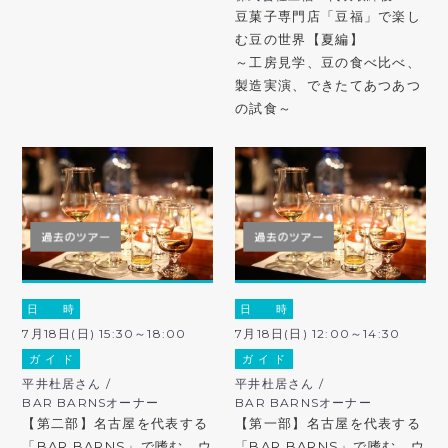
豆菓子専門店「豆福」で楽し
む豆の世界【夏編】
～工房見学、豆の食べ比べ、
製造実演、できたてあつあつ
の試食～
日 時
日 時
7月18日(日) 15:30～18:00
7月18日(日) 12:00～14:30
ガ イ ド
ガ イ ド
平井杜居さん /
平井杜居さん /
BAR BARNSオーナー
BAR BARNSオーナー
【第二部】名古屋を代表する
【第一部】名古屋を代表する
「BAR BARNS」で嗜む、ウ
「BAR BARNS」で嗜む、ウ