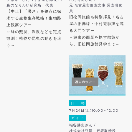
森のなりわい研究所 代表
元 名古屋市蓬左文庫 調査研究
員
【中止】「暑さ」を視点に探
旧松岡旅館も特別拝見！名古
求する生物生存戦略！生物路
屋の旧赤線・中村遊廓跡を巡
上観察ツアー
る大門ツアー
～緑の照度、温度などを定点
～遊廓の面影を探す散策か
観測！植物や昆虫の動きを追
ら、旧松岡旅館見学まで～
う～
日 時
7月24日(土)10:00～12:00
ガ イ ド
福谷勝史さん /
株式会社豆福 代表取締役