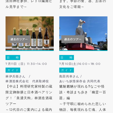
清田神社参拝、レトロ繊維ビ
ます。季節の食、器、お茶の
ル見学まで～
文化をご堪能～
日 時
日 時
7月11日（日）11:30~14:00
7月10日(土)16:00～18:00
ガ イ ド
ガ イ ド
林伊兵衛さん /
島田尚幸さん /
林酒造株式会社 代表取締役
あいち妖怪保存会 共同代表
【中止】料理研究家特製の蔵
魑魅魍魎が現れる⁈なごや怪
限定麹御膳と日本酒ペアリン
談・奇談まち歩き「幽霊一百
グ！「美濃天狗」林酒造酒蔵
題」編
ツアー
～子守唄に秘められた悲しい
～12代目のご案内による蔵内
物語、毎夜現れる亡魂、人体