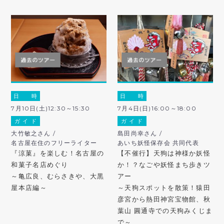
日 時
日 時
7月10日(土)12:30～15:30
7月4日(日)16:00～18:00
ガ イ ド
ガ イ ド
大竹敏之さん /
島田尚幸さん /
名古屋在住のフリーライター
あいち妖怪保存会 共同代表
『涼菓』を楽しむ！名古屋の
【不催行】天狗は神様か妖怪
和菓子名店めぐり
か！？なごや妖怪まち歩きツ
～亀広良、むらさきや、大黒
アー
屋本店編～
～天狗スポットを散策！猿田
彦宮から熱田神宮宝物館、秋
葉山 圓通寺での天狗みくじま
で～