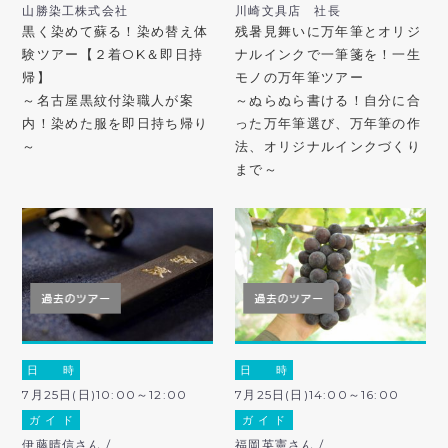
山勝染工株式会社
川崎文具店 社長
黒く染めて蘇る！染め替え体
残暑見舞いに万年筆とオリジ
験ツアー【２着OK＆即日持
ナルインクで一筆箋を！一生
帰】
モノの万年筆ツアー
～名古屋黒紋付染職人が案
～ぬらぬら書ける！自分に合
内！染めた服を即日持ち帰り
った万年筆選び、万年筆の作
～
法、オリジナルインクづくり
まで～
日 時
日 時
7月25日(日)10:00～12:00
7月25日(日)14:00～16:00
ガ イ ド
ガ イ ド
伊藤晴信さん /
福岡英憲さん /