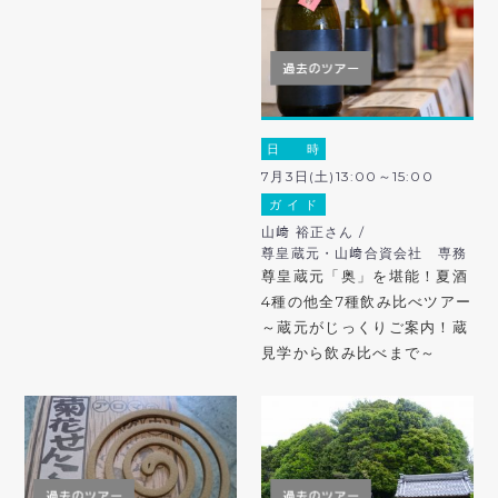
日 時
7月3日(土)13:00～15:00
ガ イ ド
山﨑 裕正さん /
尊皇蔵元・山﨑合資会社 専務
尊皇蔵元「奥」を堪能！夏酒
4種の他全7種飲み比べツアー
～蔵元がじっくりご案内！蔵
見学から飲み比べまで～