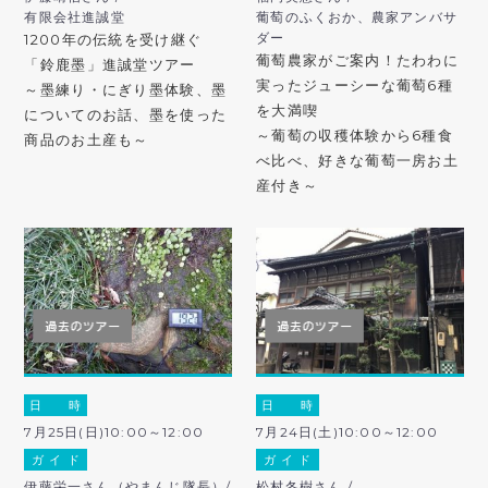
有限会社進誠堂
葡萄のふくおか、農家アンバサ
ダー
1200年の伝統を受け継ぐ
葡萄農家がご案内！たわわに
「鈴鹿墨」進誠堂ツアー
実ったジューシーな葡萄6種
～墨練り・にぎり墨体験、墨
を大満喫
についてのお話、墨を使った
～葡萄の収穫体験から6種食
商品のお土産も～
べ比べ、好きな葡萄一房お土
産付き～
日 時
日 時
7月25日(日)10:00～12:00
7月24日(土)10:00～12:00
ガ イ ド
ガ イ ド
伊藤栄一さん（やまんじ隊長）/
松村冬樹さん /