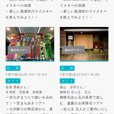
イスキーの深淵
イスキーの深淵
～新しい蒸溜所のウイスキー
～新しい蒸溜所のウイスキー
を飲んでみよう！～
を飲んでみよう！～
日 時
日 時
7月17日(土)10:00～12:00
7月17日(土)11:00～14:30
ガ イ ド
ガ イ ド
加美 秀樹さん /
柴山 宗平さん /
文筆家、写真家、美術家
御懐石 志ら玉 主人
一宮七夕まつりで願いを込め
御懐石志ら玉の茶席で楽し
て！一宮まち歩きツアー
む、盛夏のお茶懐石ツアー
～七夕飾りの商店街から、真
～志ら玉 主人がご案内いたし