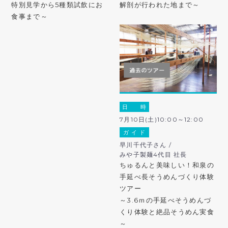
特別見学から5種類試飲にお
解剖が行われた地まで～
食事まで～
日 時
7月10日(土)10:00～12:00
ガ イ ド
早川千代子さん /
みや子製麺4代目 社長
ちゅるんと美味しい！和泉の
手延べ長そうめんづくり体験
ツアー
～3.6ｍの手延べそうめんづ
くり体験と絶品そうめん実食
～