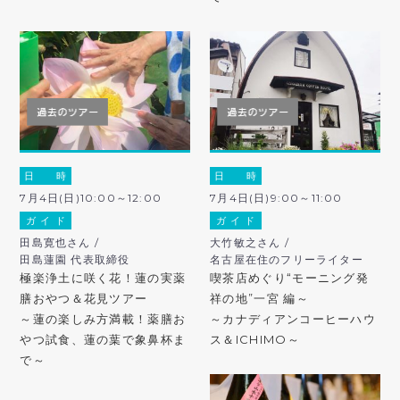
日 時
日 時
7月4日(日)10:00～12:00
7月4日(日)9:00～11:00
ガ イ ド
ガ イ ド
田島寛也さん /
大竹敏之さん /
田島蓮園 代表取締役
名古屋在住のフリーライター
極楽浄土に咲く花！蓮の実薬
喫茶店めぐり“モーニング発
膳おやつ＆花見ツアー
祥の地”一宮 編～
～蓮の楽しみ方満載！薬膳お
～カナディアンコーヒーハウ
やつ試食、蓮の葉で象鼻杯ま
ス＆ICHIMO～
で～