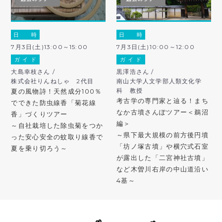
日 時
日 時
7月3日(土)13:00～15:00
7月3日(土)10:00～12:00
ガ イ ド
ガ イ ド
大島幸枝さん /
黒澤浩さん /
株式会社りんねしゃ 2代目
南山大学人文学部人類文化学
科 教授
夏の風物詩！天然成分100％
考古学の専門家と辿る！まち
でできた防虫線香「菊花線
なか古墳さんぽツアー＜鵜沼
香」づくりツアー
編＞
～自社栽培した除虫菊をつか
～県下最大規模の前方後円墳
った安心安全の蚊取り線香で
「坊ノ塚古墳」や横穴式石室
夏を乗り切ろう～
が露出した「二宮神社古墳」
など木曽川右岸の中山道沿い
4基～