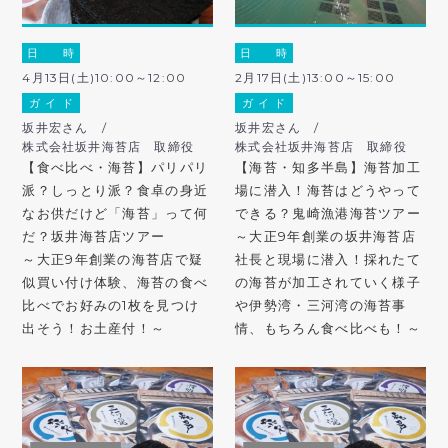
日 時
日 時
4月13日(土)10:00～12:00
2月17日(土)13:00～15:00
ガ イ ド
ガ イ ド
坂井宏さん /
坂井宏さん /
株式会社坂井海苔店 取締役
株式会社坂井海苔店 取締役
【食べ比べ・海苔】パリパリ
【海苔・知多半島】海苔加工
派？しっとり派？食卓の身近
場に潜入！海苔はどうやって
なお供だけど「海苔」って何
できる？鬼崎漁港海苔ツアー
だ？坂井海苔店ツアー
～大正9年創業の坂井海苔店
～大正9年創業の海苔店で疑
社長と現場に潜入！採れたて
似買い付け体験、海苔の食べ
の海苔が加工されていく様子
比べでお好みの1枚を見つけ
や伊勢湾・三河湾の海苔事
出そう！お土産付！～
情、もちろん食べ比べも！～