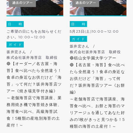
日 時
日 時
ご希望の日にちをお知らせくだ
5月23日(土)10:00～12:00
さい。10:00～12:00
ガ イ ド
ガ イ ド
坂井宏さん /
坂井宏さん /
株式会社坂井海苔店 取締役
株式会社坂井海苔店 取締役
🔵椙山女学園大学ツアー
🔵【オーダー／名古屋・海
🔵【名古屋・海苔】食べ比べ
苔】食べ比べたら全然違う！
たら全然違う！食卓の身近な
食卓の身近なお供だけど「海
お供だけど「海苔」って何
苔」って何だ？坂井海苔店ツ
だ？坂井海苔店ツアー《お餅
アー《焼き場見学付き編》
編》
～老舗海苔店で海苔講座、業
～老舗海苔店で海苔講座、海
務用焼き機で海苔焼き体験、
苔食べ比べ、お餅と海苔のマ
海苔食べ比べ、高級海苔試
リアージュを通してあなた好
食！5種類の産地別海苔の土
みの1枚がきっと見つかる！5
産付！～
種類の海苔の土産付！～