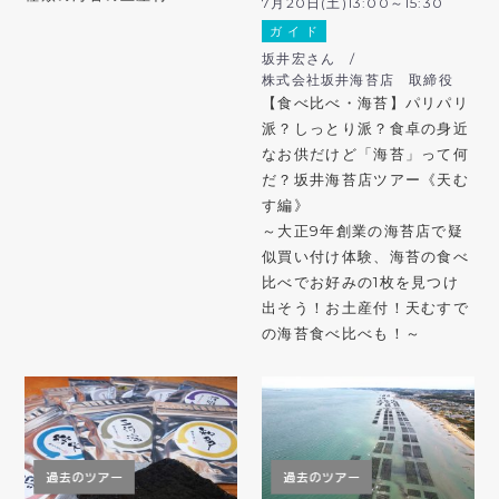
7月20日(土)13:00～15:30
ガ イ ド
坂井宏さん /
株式会社坂井海苔店 取締役
【食べ比べ・海苔】パリパリ
派？しっとり派？食卓の身近
なお供だけど「海苔」って何
だ？坂井海苔店ツアー《天む
す編》
～大正9年創業の海苔店で疑
似買い付け体験、海苔の食べ
比べでお好みの1枚を見つけ
出そう！お土産付！天むすで
の海苔食べ比べも！～