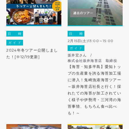
日 時
日 時
2月15日(土)13:00～15:00
ガ イ ド
ガ イ ド
2024年冬ツアー公開しまし
坂井宏さん /
た！[※12/19更新]
株式会社坂井海苔店 取締役
【海苔・知多半島】愛知トッ
プの生産量を誇る海苔加工場
に潜入！鬼崎漁港海苔ツアー
～坂井海苔店社長と行く！採
れたての海苔が加工されてい
く様子や伊勢湾・三河湾の海
苔事情、もちろん食べ比べ
も！～