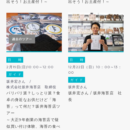
出そう！お土産付！～
出そう！お土産付！～
日 時
日 時
2月19日(日)10:00～12:00
12月22日（日）10：00～13：
00
ガ イ ド
ガ イ ド
坂井宏さん /
株式会社坂井海苔店 取締役
坂井宏さん
パリパリ派？しっとり派？食
坂井宏さん / 坂井海苔店 社
卓の身近なお供だけど「海
長
苔」って何だ？坂井海苔店ツ
アー
～大正9年創業の海苔店で疑
似買い付け体験、海苔の食べ