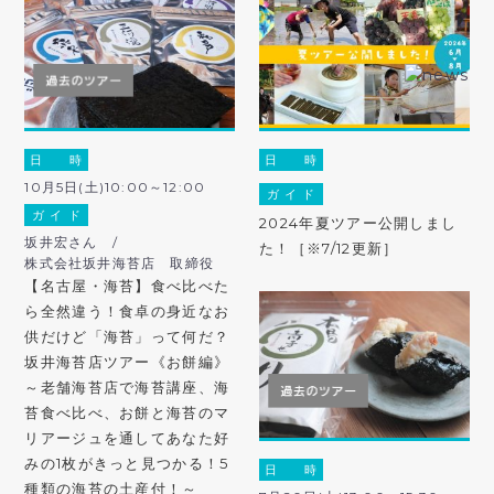
日 時
日 時
10月5日(土)10:00～12:00
ガ イ ド
ガ イ ド
2024年夏ツアー公開しまし
坂井宏さん /
た！［※7/12更新］
株式会社坂井海苔店 取締役
【名古屋・海苔】食べ比べた
ら全然違う！食卓の身近なお
供だけど「海苔」って何だ？
坂井海苔店ツアー《お餅編》
～老舗海苔店で海苔講座、海
苔食べ比べ、お餅と海苔のマ
リアージュを通してあなた好
みの1枚がきっと見つかる！5
日 時
種類の海苔の土産付！～