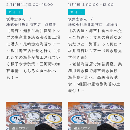
2月14日(土)13:00～15:00
11月1日(土)10:00～12:00
ガ イ ド
ガ イ ド
坂井宏さん /
坂井宏さん /
株式会社坂井海苔店 取締役
株式会社坂井海苔店 取締役
【海苔・知多半島】愛知トッ
【名古屋・海苔】食べ比べた
プの生産量を誇る海苔加工場
ら全然違う！食卓の身近なお
に潜入！鬼崎漁港海苔ツアー
供だけど「海苔」って何だ？
～坂井海苔店社長と行く！採
坂井海苔店ツアー《焼き場見
れたての海苔が加工されてい
学付き編》
く様子や伊勢湾・三河湾の海
～老舗海苔店で海苔講座、業
苔事情、もちろん食べ比べ
務用焼き機で海苔焼き体験、
も！～
海苔食べ比べ、高級海苔試
食！5種類の産地別海苔の土
産付！～