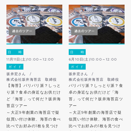
日 時
日 時
11月11日(土)10:00～12:00
6月10日(土)10:00～12:00
ガ イ ド
ガ イ ド
坂井宏さん /
坂井宏さん /
株式会社坂井海苔店 取締役
株式会社坂井海苔店 取締役
【海苔】パリパリ派？しっと
パリパリ派？しっとり派？食
り派？食卓の身近なお供だけ
卓の身近なお供だけど「海
ど「海苔」って何だ？坂井海
苔」って何だ？坂井海苔店ツ
苔店ツアー
アー
～大正9年創業の海苔店で疑
～大正9年創業の海苔店で疑
似買い付け体験、海苔の食べ
似買い付け体験、海苔の食べ
比べでお好みの1枚を見つけ
比べでお好みの1枚を見つけ