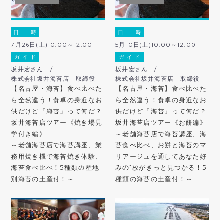
日 時
日 時
7月26日(土)10:00～12:00
5月10日(土)10:00～12:00
ガ イ ド
ガ イ ド
坂井宏さん /
坂井宏さん /
株式会社坂井海苔店 取締役
株式会社坂井海苔店 取締役
【名古屋・海苔】食べ比べた
【名古屋・海苔】食べ比べた
ら全然違う！食卓の身近なお
ら全然違う！食卓の身近なお
供だけど「海苔」って何だ？
供だけど「海苔」って何だ？
坂井海苔店ツアー《焼き場見
坂井海苔店ツアー《お餅編》
学付き編》
～老舗海苔店で海苔講座、海
～老舗海苔店で海苔講座、業
苔食べ比べ、お餅と海苔のマ
務用焼き機で海苔焼き体験、
リアージュを通してあなた好
海苔食べ比べ！5種類の産地
みの1枚がきっと見つかる！5
別海苔の土産付！～
種類の海苔の土産付！～