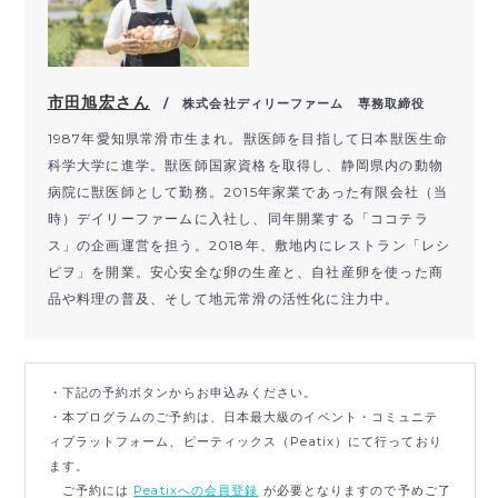
市田旭宏さん
/ 株式会社ディリーファーム 専務取締役
1987年愛知県常滑市生まれ。獣医師を目指して日本獣医生命
科学大学に進学。獣医師国家資格を取得し、静岡県内の動物
病院に獣医師として勤務。2015年家業であった有限会社（当
時）デイリーファームに入社し、同年開業する「ココテラ
ス」の企画運営を担う。2018年、敷地内にレストラン「レシ
ピヲ」を開業。安心安全な卵の生産と、自社産卵を使った商
品や料理の普及、そして地元常滑の活性化に注力中。
・下記の予約ボタンからお申込みください。
・本プログラムのご予約は、日本最大級のイベント・コミュニテ
ィプラットフォーム、ピーティックス（Peatix）にて行っており
ます。
ご予約には
Peatixへの会員登録
が必要となりますので予めご了