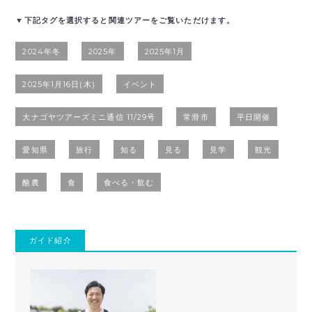
▼下記タグを選択すると関連ツアーをご覧いただけます。
2024年冬
2025年
2025年1月
2025年1月16日(木)
イベント
大ナゴヤツアーズミニ通信 11/29号
常滑市
平日開催
愛知県
旅行
知る
見る
見学
観光
酪農
食
食べる・飲む
ガイド紹介