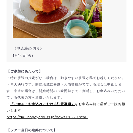
《申込締め切り》
1月14日(火)
【ご参加にあたって】
・特に服装の指定がない場合は、動きやすい服装と靴でお越しください。
・雨天決行です。開催地域に暴風・大雨警報がでている場合は中止しま
す。中止の場合は、開始時間の３時間前までに判断し、お申込みいただい
ている代表の方へ連絡いたします。
・
「ご参加・お申込みにおける注意事項」
をお申込み前に必ずご一読お願
いします
https://dai-nagoyatours.jp/news/28229.html
【ツアー当日の連絡について】