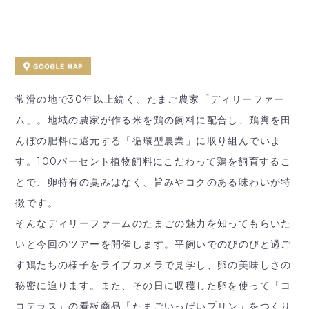
常滑の地で30年以上続く、たまご農家「ディリーファー
ム」。地域の農家が作る米を鶏の飼料に配合し、鶏糞を田
んぼの肥料に還元する「循環型農業」に取り組んでいま
す。100パーセント植物飼料にこだわって鶏を飼育するこ
とで、卵特有の臭みはなく、旨みやコクのある味わいが特
徴です。
そんなディリーファームのたまごの魅力を知ってもらいた
いと今回のツアーを開催します。平飼いでのびのびと過ご
す鶏たちの様子をライブカメラで見学し、卵の美味しさの
秘密に迫ります。また、その日に収穫した卵を使って「コ
コテラス」の看板商品「たまごいっぱいプリン」をつくり