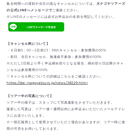
集合時間への遅刻や当日の急なキャンセルについては、
大ナゴヤツアーズ
の公式LINEへメッセージで
ご連絡ください。
※LINEのメッセージには必ずお申込みの名前を明記してください。
【キャンセル料について】
・６日前0：00～2日前23：59のキャンセル：参加費用の50%
・前日、当日キャンセル、無連絡不参加：参加費用の100%
※ただし2日前より早く申込締め切りとなる場合、締め切り日以降のキャ
ンセルは参加費用の100%
▽キャンセル料についての詳細はこちらをご確認ください。
https://dai-nagoyatours.jp/news/28229.html
【ツアー中の写真について】
ツアー中の様子は、スタッフにて写真撮影をさせていただきます。
撮影した写真は、ツアー後一週間以内にお申込みいただいたメールアドレ
スにお送りいたします。
※一部広報用として使用させていただく場合がありますが、ツアー時に使
用の可否をお伺いしております。