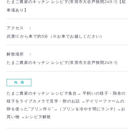
たまご農家のキッチン レシピヲ(常滑市大谷芦狭間249-1)【駐
車場あり】
アクセス ：
武豊ICから車で約5分（※お車でお越しください）
解散場所 ：
たまご農家のキッチン レシピヲ(常滑市大谷芦狭間249-1)
内 容
たまご農家のキッチン レシピヲ集合→ 平飼いの様子・鶏舎の
様子をライブカメラで見学・卵のお話 →デイリーファームの
卵を使った”プリン作り”→（プリンを冷やす間にランチ)
→
お
買い物 →レシピヲ解散