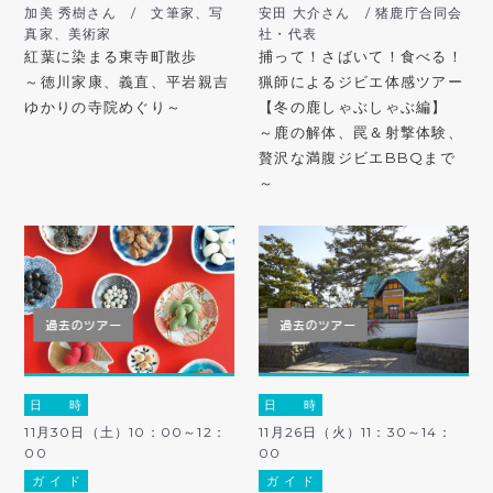
加美 秀樹さん / 文筆家、写
安田 大介さん / 猪鹿庁合同会
真家、美術家
社・代表
紅葉に染まる東寺町散歩
捕って！さばいて！食べる！
～徳川家康、義直、平岩親吉
猟師によるジビエ体感ツアー
ゆかりの寺院めぐり～
【冬の鹿しゃぶしゃぶ編】
～鹿の解体、罠＆射撃体験、
贅沢な満腹ジビエBBQまで
～
日 時
日 時
11月30日（土）10：00～12：
11月26日（火）11：30～14：
00
00
ガ イ ド
ガ イ ド