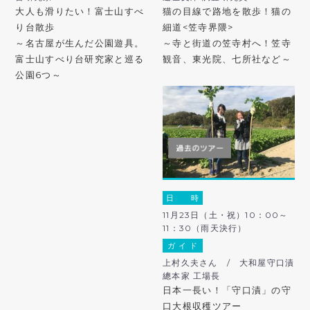
大人も滑りたい！富士山すべ
猫の目線で路地を散歩！猫の
り台散歩
細道<笠寺界隈>
～名古屋が生んだ公園遊具。
～寺と街道の笠寺村へ！笠寺
富士山すべり台研究家と巡る
観音、東光院、七所社など～
公園6つ～
日 時
11月23日（土・祝）10：00～
11：30（雨天決行）
ガ イ ド
上村久夫さん / 大和屋守口漬
總本家 工場長
日本一長い！「守口漬」の守
口大根収穫ツアー