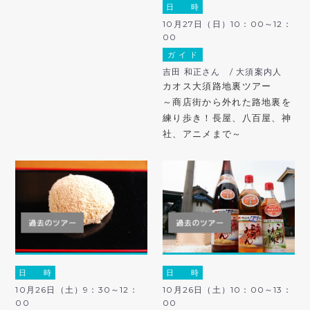
日 時
10月27日（日）10：00～12：
00
ガ イ ド
吉田 和正さん / 大須案内人
カオス大須路地裏ツアー
～商店街から外れた路地裏を
練り歩き！長屋、八百屋、神
社、アニメまで～
日 時
日 時
10月26日（土）9：30～12：
10月26日（土）10：00～13：
00
00