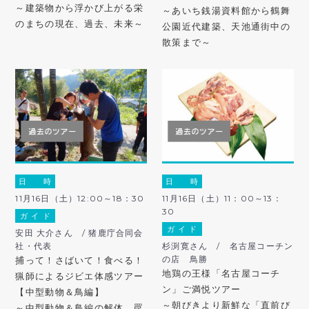
～建築物から浮かび上がる栄
～あいち銭湯資料館から鶴舞
のまちの現在、過去、未来～
公園近代建築、天池通街中の
散策まで～
日 時
日 時
11月16日（土）12:00～18：30
11月16日（土）11：00～13：
30
ガ イ ド
ガ イ ド
安田 大介さん / 猪鹿庁合同会
社・代表
杉渕寛さん / 名古屋コーチン
の店 鳥勝
捕って！さばいて！食べる！
地鶏の王様「名古屋コーチ
猟師によるジビエ体感ツアー
ン」ご満悦ツアー
【中型動物＆鳥編】
～朝びきより新鮮な「直前び
～中型動物＆鳥編の解体、罠