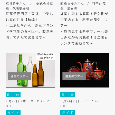
福谷勝史さん ／ 株式会社豆
船橋まゆみさん / 料亭か茂
福 代表取締役
免 若女将
豆菓子専門店「豆福」で楽し
紅葉に染まる庭園！若女将が
む豆の世界【秋編】
ご案内する「料亭か茂免」ツ
～工房見学から、新豆ブラン
アー
ド落花生の食べ比べ、製造実
～館内見学＆料亭マナーも楽
演、できたて試食まで～
しみながらお勉強！ミニ懐石
ランチで舌鼓まで～
日 時
日 時
11月27日（水）10：00～12：
11月24日（日）13：30～15：
00
00
ガ イ ド
ガ イ ド