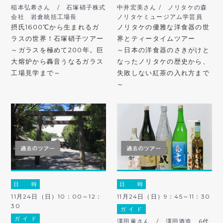
稲本弘希さん / 石塚硝子株式
中井宏美さん / ノリタケの森
会社 岩倉統括工場長
ノリタケミュージアム学芸員
摂氏1600℃から生まれるガ
ノリタケの優雅な洋食器の世
ラスの世界！石塚硝子ツアー
界とティータイムツアー
～ガラスを極めて200年。巨
～日本の洋食器のさきがけと
大熔炉から轟音うなるガラス
なったノリタケの歴史から、
工場見学まで～
失敗しない紅茶の入れ方まで
～
日 時
日 時
11月24日（日）10：00～12：
11月24日（日）9：45～11：30
30
ガ イ ド
ガ イ ド
澤田薫さん / 澤田酒造 6代