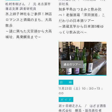
松村冬樹さん / 元 名古屋市
目社長
蓬左文庫 調査研究員
知多半島おつまみと飲み比
氷上姉子神社をご参拝！神話
べ！老舗酒蔵「澤田酒造」こ
ロマンスと酒蔵のまち、大高
だわりの日本酒ツアー
散歩
～酒蔵見学から日本酒5種ゆ
～謎に満ちた元宮跡から大高
っくり飲み比べ～
城址、萬乗醸造まで～
日 時
11月23日（土）10：30～13：
00
ガ イ ド
岩ヶ谷雄之さん / はざま酒造
株式会社 醸造・販売責任者