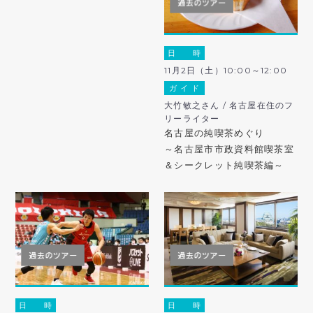
日 時
11月2日（土）10:00～12:00
ガ イ ド
大竹敏之さん / 名古屋在住のフ
リーライター
名古屋の純喫茶めぐり
～名古屋市市政資料館喫茶室
＆シークレット純喫茶編～
日 時
日 時