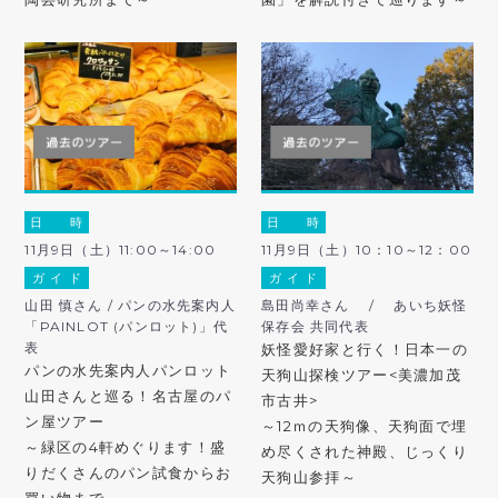
日 時
日 時
11月9日（土）11:00～14:00
11月9日（土）10：10～12：00
ガ イ ド
ガ イ ド
山田 慎さん / パンの水先案内人
島田尚幸さん / あいち妖怪
「PAINLOT (パンロット)」代
保存会 共同代表
表
妖怪愛好家と行く！日本一の
パンの水先案内人パンロット
天狗山探検ツアー<美濃加茂
山田さんと巡る！名古屋のパ
市古井>
ン屋ツアー
～12ｍの天狗像、天狗面で埋
～緑区の4軒めぐります！盛
め尽くされた神殿、じっくり
りだくさんのパン試食からお
天狗山参拝～