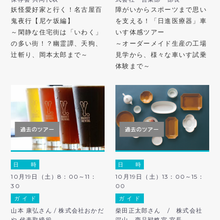
妖怪愛好家と行く！名古屋百
障がいからスポーツまで思い
鬼夜行【尼ケ坂編】
を支える！「日進医療器」車
～閑静な住宅街は「いわく」
いす体感ツアー
の多い街！？幽霊譚、天狗、
～オーダーメイド生産の工場
辻斬り、岡本太郎まで～
見学から、様々な車いす試乗
体験まで～
日 時
日 時
10月19日（土）8：00～11：
10月19日（土）13：00～15：
30
00
ガ イ ド
ガ イ ド
山本 康弘さん / 株式会社おかだ
柴田正太郎さん / 株式会社
や 代表取締役
深山 商品戦略室 室長