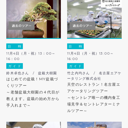
日 時
日 時
11月4日（月・祝）13：00～
11月4日（月・祝）13:00～
16：00
16:00
ガ イ ド
ガ イ ド
鈴木卓也さん / 盆栽大樹園
竹之内均さん / 名古屋エアケ
ータリング株式会社
はじめての盆栽！MY盆栽づ
天空のレストラン！名古屋エ
くりツアー
アケータリングツアー
～老舗盆栽大樹園の４代目が
～セントレア唯一の機内食工
教えます。盆栽の始め方から
場見学＆セントレアターミナ
手入れまで～
ルツアー～