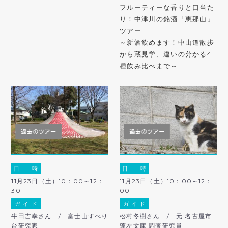
フルーティーな香りと口当た
り！中津川の銘酒「恵那山」
ツアー
～新酒飲めます！中山道散歩
から蔵見学、違いの分かる4
種飲み比べまで～
日 時
日 時
11月23日（土）10：00～12：
11月23日（土）10：00～12：
30
00
ガ イ ド
ガ イ ド
牛田吉幸さん / 富士山すべり
松村冬樹さん / 元 名古屋市
台研究家
蓬左文庫 調査研究員