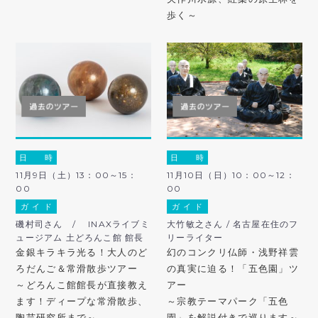
歩く～
日 時
日 時
11月9日（土）13：00～15：
11月10日（日）10：00～12：
00
00
ガ イ ド
ガ イ ド
磯村司さん / INAXライブミ
大竹敏之さん / 名古屋在住のフ
ュージアム 土どろんこ館 館長
リーライター
金銀キラキラ光る！大人のど
幻のコンクリ仏師・浅野祥雲
ろだんご＆常滑散歩ツアー
の真実に迫る！「五色園」ツ
～どろんこ館館長が直接教え
アー
ます！ディープな常滑散歩、
～宗教テーマパーク「五色
陶芸研究所まで～
園」を解説付きで巡ります～