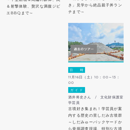
き」見学から絶品親子丼ラン
＆射撃体験、贅沢な満腹ジビ
チまで～
エBBQまで～
日 時
11月16日（土）10：00～13：
00
ガ イ ド
酒井将史さん / 文化財保護室
学芸員
古墳好き集まれ！学芸員が案
内する歴史の里しだみ古墳群
～しだみゅーバックヤードか
ら発掘調査現場、特別な古墳