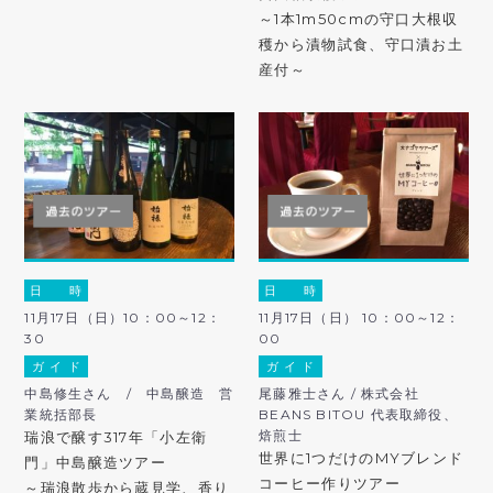
～1本1m50cmの守口大根収
穫から漬物試食、守口漬お土
産付～
日 時
日 時
11月17日（日）10：00～12：
11月17日（日） 10：00～12：
30
00
ガ イ ド
ガ イ ド
中島修生さん / 中島醸造 営
尾藤雅士さん / 株式会社
業統括部長
BEANS BITOU 代表取締役、
焙煎士
瑞浪で醸す317年「小左衛
世界に1つだけのMYブレンド
門」中島醸造ツアー
コーヒー作りツアー
～瑞浪散歩から蔵見学、香り