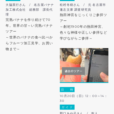
大脇英行さん / 名古屋バナナ
松村冬樹さん / 元 名古屋市
加工株式会社 総務部 課長代
蓬左文庫 調査研究員
理
熱田神宮をじっくりご参拝ツ
完熟バナナを作り続けて70
アー
年。世界の甘～い完熟バナナ
～創祀1900年の熱田神宮、
ツアー
色々な神様や正しい参拝など
～世界のバナナの食べ比べか
学びながらご参拝～
らフルーツ加工見学、お買い
物まで～
日 時
10月20日（日）12：00～14：
30
ガ イ ド
野口あや子さん / 歌人