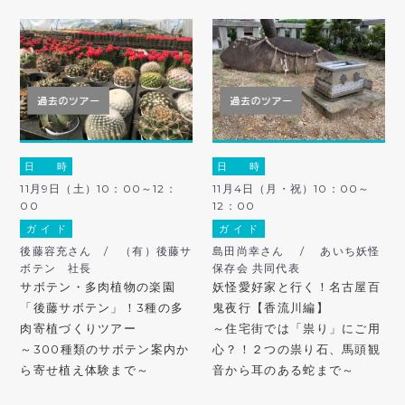
日 時
日 時
11月9日（土）10：00～12：
11月4日（月・祝）10：00～
00
12：00
ガ イ ド
ガ イ ド
後藤容充さん / （有）後藤サ
島田尚幸さん / あいち妖怪
ボテン 社長
保存会 共同代表
サボテン・多肉植物の楽園
妖怪愛好家と行く！名古屋百
「後藤サボテン」！3種の多
鬼夜行【香流川編】
肉寄植づくりツアー
～住宅街では「祟り」にご用
～300種類のサボテン案内か
心？！２つの祟り石、馬頭観
ら寄せ植え体験まで～
音から耳のある蛇まで～