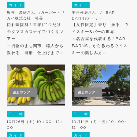
ガ イ ド
ガ イ ド
坂井 澄雄さん /ガーバー・サ
平井杜居さん / BAR
カイ株式会社 社長
BARNSオーナー
切れ味抜群！世界に1つだけ
【女性限定】香り、薫る、ウ
のダマスカスナイフづくりツ
イスキー&バーの世界
アー
～名古屋を代表する「BAR
～刃物のまち関市、職人から
BARNS」から教わるウイス
教わる、研磨、仕上げまで～
キーの楽しみ方～
日 時
日 時
10月26日（土）10：00～12：
10月14日（月・祝）10：00～
00
12：00
ガ イ ド
ガ イ ド