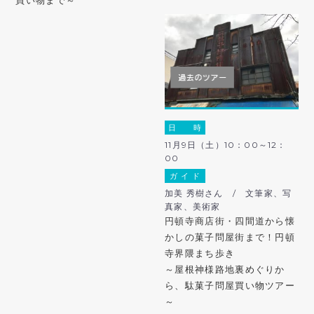
買い物まで～
日 時
11月9日（土）10：00～12：
00
ガ イ ド
加美 秀樹さん / 文筆家、写
真家、美術家
円頓寺商店街・四間道から懐
かしの菓子問屋街まで！円頓
寺界隈まち歩き
～屋根神様路地裏めぐりか
ら、駄菓子問屋買い物ツアー
～