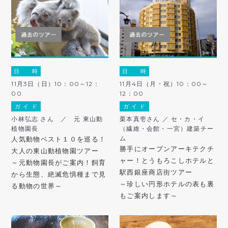
日 時
日 時
11月3日（日）10：00～12：
11月4日（月・祝）10：00～
00
12：00
ガ イ ド
ガ イ ド
小林弘志 さん ／ 元 東山動
栗本真壱さん ／ セ・カ・イ
植物園長
（繊維・会館・一宮）建築チー
ム
人気動物ベスト１０を巡る！
勝手にオープンアーキテクチ
大人の東山動植物園ツアー
ャー！とうもろこしホテルと
～元動物園長がご案内！飼育
駅西銀座商店街ツアー
から生態、絶滅危惧種まで見
～珍しい円形ホテルの表も裏
る動物の世界～
もご案内します～