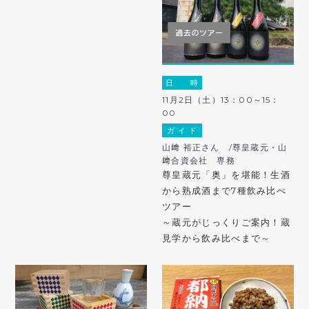
日 時
11月2日（土）13：00～15：
00
ガ イ ド
山﨑 裕正さん /尊皇蔵元・山
﨑合資会社 専務
尊皇蔵元「奥」を堪能！生酒
から熟成酒まで7種飲み比べ
ツアー
～蔵元がじっくりご案内！蔵
見学から飲み比べまで～