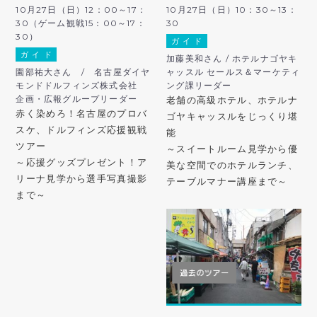
10月27日（日）12：00～17：
10月27日（日）10：30～13：
30（ゲーム観戦15：00～17：
30
30）
ガ イ ド
ガ イ ド
加藤美和さん / ホテルナゴヤキ
園部祐大さん / 名古屋ダイヤ
ャッスル セールス＆マーケティ
モンドドルフィンズ株式会社
ング課リーダー
企画・広報グループリーダー
老舗の高級ホテル、ホテルナ
赤く染めろ！名古屋のプロバ
ゴヤキャッスルをじっくり堪
スケ、ドルフィンズ応援観戦
能
ツアー
～スイートルーム見学から優
～応援グッズプレゼント！ア
美な空間でのホテルランチ、
リーナ見学から選手写真撮影
テーブルマナー講座まで～
まで～