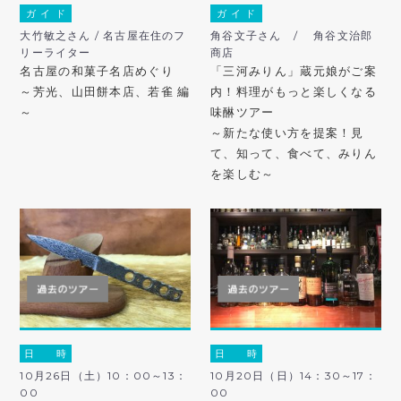
ガ イ ド
ガ イ ド
大竹敏之さん / 名古屋在住のフ
角谷文子さん / 角谷文治郎
リーライター
商店
名古屋の和菓子名店めぐり
「三河みりん」蔵元娘がご案
～芳光、山田餅本店、若雀 編
内！料理がもっと楽しくなる
～
味醂ツアー
～新たな使い方を提案！見
て、知って、食べて、みりん
を楽しむ～
日 時
日 時
10月26日（土）10：00～13：
10月20日（日）14：30～17：
00
00