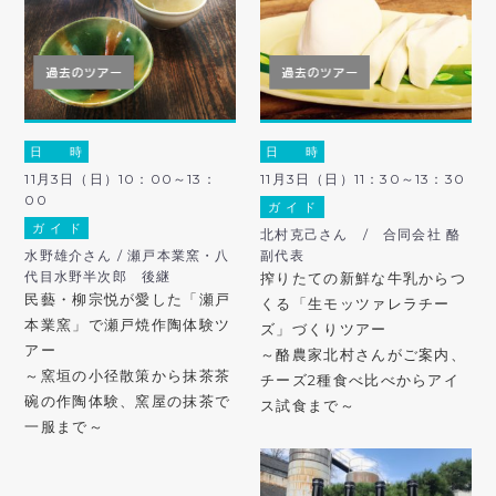
日 時
日 時
11月3日（日）10：00～13：
11月3日（日）11：30～13：30
00
ガ イ ド
ガ イ ド
北村克己さん / 合同会社 酪
水野雄介さん / 瀬戸本業窯・八
副代表
代目水野半次郎 後継
搾りたての新鮮な牛乳からつ
民藝・柳宗悦が愛した「瀬戸
くる「生モッツァレラチー
本業窯」で瀬戸焼作陶体験ツ
ズ」づくりツアー
アー
～酪農家北村さんがご案内、
～窯垣の小径散策から抹茶茶
チーズ2種食べ比べからアイ
碗の作陶体験、窯屋の抹茶で
ス試食まで～
一服まで～