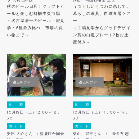
秋のビール日和！クラフトビ
うつくしいうつわに恋して。
ールと楽しむ柳橋中央市場
暮らしの道具、白磁食器ツア
～名古屋唯一のビール工房見
ー
学・6種飲み比べ、市場の買
～工場見学からグッドデザイ
い物まで～
ン賞の白磁プレート2枚お土
産付き～
日 時
日 時
10月19日（土）12:00～18：
10月19日（土）11：00～14：
30
30
ガ イ ド
ガ イ ド
安田 大介さん / 猪鹿庁合同会
柴山 宗平さん / 御懐石 志