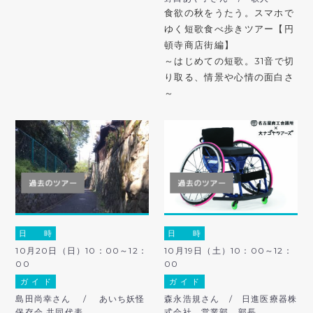
食欲の秋をうたう。スマホで
ゆく短歌食べ歩きツアー【円
頓寺商店街編】
～はじめての短歌。31音で切
り取る、情景や心情の面白さ
～
日 時
日 時
10月20日（日）10：00～12：
10月19日（土）10：00～12：
00
00
ガ イ ド
ガ イ ド
島田尚幸さん / あいち妖怪
森永浩規さん / 日進医療器株
保存会 共同代表
式会社 営業部 部長