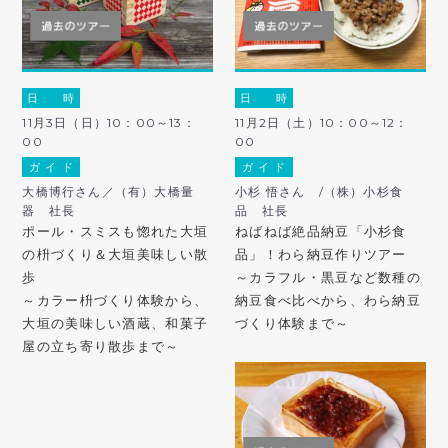
日 時
日 時
11月3日（日）10：00～13：
11月2日（土）10：00～12：
00
00
ガ イ ド
ガ イ ド
大橋博行さん／（有）大橋量
小杉 悟さん /（株）小杉食
器 社長
品 社長
ポール・スミスも惚れた大垣
ねばねば絶品納豆「小杉食
の枡づくり＆大垣美味しい散
品」！わら納豆作りツアー
歩
～カラフル・黒豆など数種の
～カラー枡づくり体験から、
納豆食べ比べから、わら納豆
大垣の美味しい酒蔵、和菓子
づくり体験まで～
屋の立ち寄り散歩まで～