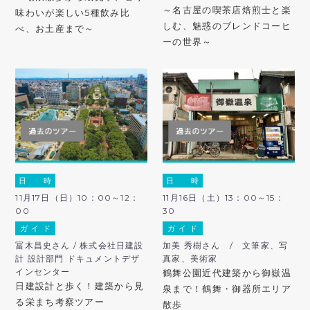
～名古屋の喫茶店焙煎士と楽
味わいが楽しい5種飲み比
しむ、魅惑のブレンドコーヒ
べ、お土産まで～
ーの世界～
日 時
日 時
11月17日（日）10：00～12：
11月16日（土）13：00～15：
00
30
ガ イ ド
ガ イ ド
冨木昌史さん / 株式会社日建設
加美 秀樹さん / 文筆家、写
計 設計部門 ドキュメントデザ
真家、美術家
インセンター
鶴舞公園近代建築から御嶽温
日建設計と歩く！建築から見
泉まで！鶴舞・御器所エリア
る栄まち考察ツアー
散歩