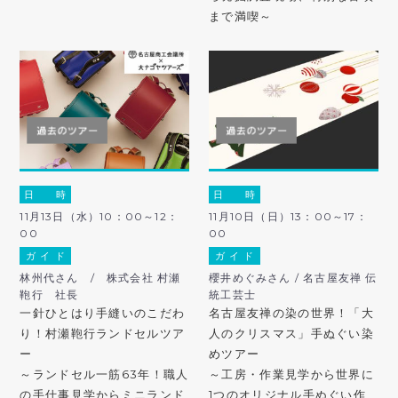
まで満喫～
日 時
日 時
11月13日（水）10：00～12：
11月10日（日）13：00～17：
00
00
ガ イ ド
ガ イ ド
林州代さん / 株式会社 村瀬
櫻井めぐみさん / 名古屋友禅 伝
鞄行 社長
統工芸士
一針ひとはり手縫いのこだわ
名古屋友禅の染の世界！「大
り！村瀬鞄行ランドセルツア
人のクリスマス」手ぬぐい染
ー
めツアー
～ランドセル一筋63年！職人
～工房・作業見学から世界に
の手仕事見学からミニランド
1つのオリジナル手ぬぐい作