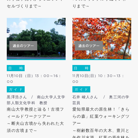
セルづくりまで～
りまで～
日 時
日 時
11月10日（日）13：00～16：
11月10日(日）10：30～13：
00
00
ガ イ ド
ガ イ ド
黒澤浩さん / 南山大学人文学
石井 峻人さん / 奥三河の学
部人類文化学科 教授
芸員
南山大学教授と辿る！古墳フ
愛知県最大の原生林！「きら
ィールドワークツアー
らの森」紅葉ウォーキングツ
～断夫山古墳から失われた大
アー
須の古墳まで～
～樹齢数百年の大木、豊川と
矢作川水源、紅葉の原生林を