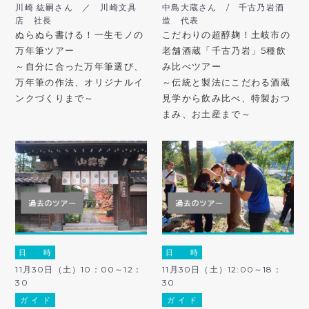
川崎 紘嗣さん ／ 川崎文具
中島大蔵さん / 千古乃岩酒
店 社長
造 代表
ぬらぬら書ける！一生モノの
こだわりの超醇麹！土岐市の
万年筆ツアー
老舗酒蔵「千古乃岩」5種飲
～自分に合った万年筆選び、
み比べツアー
万年筆の作法、オリジナルイ
～伝統と製法にこだわる酒蔵
ンクづくりまで～
見学から飲み比べ、特製おつ
まみ、お土産まで～
日 時
日 時
11月30日（土）10：00～12：
11月30日（土）12:00～18：
30
30
ガ イ ド
ガ イ ド