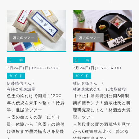
日 時
日 時
7月24日(日)10:00～12:00
7月24日(日)11:30~14:00
ガ イ ド
ガ イ ド
伊藤晴信さん /
林伊兵衛さん /
有限会社進誠堂
林酒造株式会社 代表取締役
色墨の絵付けで開運！1200
【中止】酒蔵特別公開&特製
年の伝統を未来へ繋ぐ「鈴鹿
麹御膳ランチ！酒蔵杜氏と料
墨」進誠堂ツアー
理研究家による「林酒造大満
～墨の始まりの形「にぎり
喫」ツアー
墨」体験から「色墨」の絵付
～普段非公開の酒蔵特別見学
け体験まで墨の幅広さを堪能
から6種類飲み比べ、贅沢な
～
特製麹御膳まで～