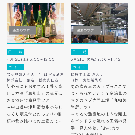
日 時
日 時
4月15日(土)13:00～15:00
3月21日(火祝) 9:30～11:45
ガ イ ド
ガ イ ド
岩ヶ谷雄之さん / はざま酒造
松原圭士郎 さん /
株式会社 醸造・販売責任者
（株）丸朝製陶所
初心者にもおすすめ！香り高
あの喫茶店のカップもここで
い日本酒「恵那山」の蔵元は
つくられていた！？多治見の
ざま酒造で蔵見学ツアー
マグカップ専門工場「丸朝製
～中山道中津川宿散歩からじ
陶所」ツアー
っくり蔵見学とたっぷり4種
～まるで遊園地のような頭上
類の飲み比べにお土産まで～
をゴンドラが流れる工場の見
学、職人体験、”あのカッ
プ”のお土産付き～