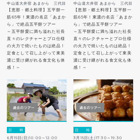
中山道大井宿 あまから 三代目
中山道大井宿 あまから 三代目
【恵那・郷土料理】五平餅一
【恵那・郷土料理】五平餅一
筋65年！東濃の名店「あまか
筋65年！東濃の名店「あまか
ら」で絶品五平餅ツアー
ら」で絶品五平餅ツアー
～五平餅愛に満ち溢れた社長
～五平餅愛に満ち溢れた社長
直々のレクチャーとプロ仕様
直々のレクチャーとプロ仕様
の火力で焼いたものは絶品！
の火力で焼いたものは絶品！
定食として召し上がって東美
定食として召し上がって東美
濃に受け継がれる食文化も体
濃に受け継がれる食文化も体
感！～
感！～
日 時
日 時
6月15日(日)10:00～12:00
3月15日(土)17:30～19:30