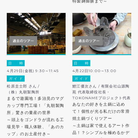
特製麹御膳まで～
日 時
日 時
4月29日(金祝) 9:30～11:45
4月22日10:00～13:00
ガ イ ド
ガ イ ド
松原圭士郎 さん /
鯉江優次さん / 有限会社山源陶
（株）丸朝製陶所
苑 代表取締役社長・
TOKONAMEプロジェクト代表
まるで遊園地！多治見のマグ
あなたの好きを土鍋に込め
カップ専門工場！「丸朝製陶
て！個性が光る私だけの常滑
所」驚きの量産の世界
焼土鍋づくりツアー
～頭上をゴンドラが流れる工
～土鍋は家で使えるアート作
場見学・職人体験、「あのカ
品！？シンプルを極めるかデ
ップ」のお土産付き～