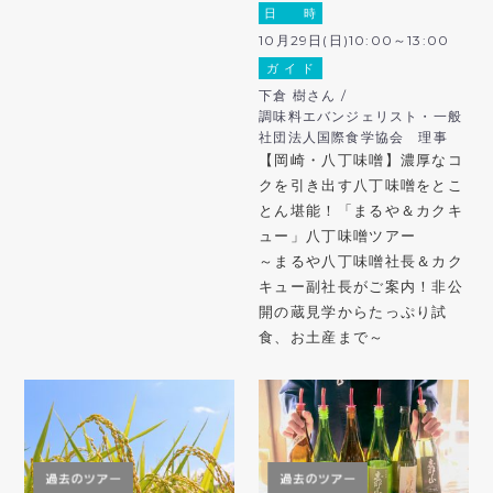
日 時
10月29日(日)10:00～13:00
ガ イ ド
下倉 樹さん /
調味料エバンジェリスト・一般
社団法人国際食学協会 理事
【岡崎・八丁味噌】濃厚なコ
クを引き出す八丁味噌をとこ
とん堪能！「まるや＆カクキ
ュー」八丁味噌ツアー
～まるや八丁味噌社長＆カク
キュー副社長がご案内！非公
開の蔵見学からたっぷり試
食、お土産まで～