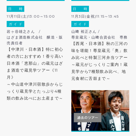
日 時
日 時
11月11日(土)13:00～15:00
11月3日(金祝)11:15～13:45
ガ イ ド
ガ イ ド
岩ヶ谷雄之さん /
山﨑 裕正さん /
はざま酒造株式会社 醸造・販
尊皇蔵元・山﨑合資会社 専務
売責任者
【西尾・日本酒】秋の三河の
【中津川・日本酒】特に初心
味を堪能！尊皇蔵元「奥」飲
者の方におすすめ！香り高い
み比べと特製三河弁当ツアー
日本酒「恵那山」の蔵元はざ
～蔵元がじっくりご案内！蔵
ま酒造で蔵見学ツアー《11
見学から7種類飲み比べ、地
月》
元食材に舌鼓まで～
～中山道中津川宿散歩からじ
っくり蔵見学とたっぷり4種
類の飲み比べにお土産まで～