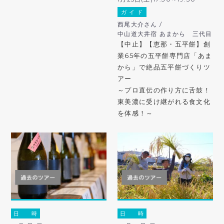
ガ イ ド
西尾大介さん /
中山道大井宿 あまから 三代目
【中止】【恵那・五平餅】創
業65年の五平餅専門店「あま
から」で絶品五平餅づくりツ
アー
～プロ直伝の作り方に舌鼓！
東美濃に受け継がれる食文化
を体感！～
日 時
日 時