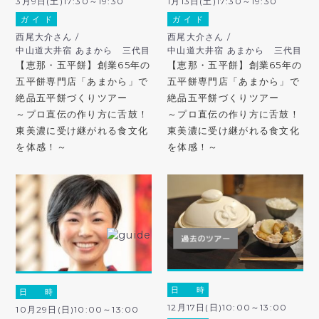
3月9日(土)17:30～19:30
1月13日(土)17:30～19:30
ガ イ ド
ガ イ ド
西尾大介さん /
西尾大介さん /
中山道大井宿 あまから 三代目
中山道大井宿 あまから 三代目
【恵那・五平餅】創業65年の
【恵那・五平餅】創業65年の
五平餅専門店「あまから」で
五平餅専門店「あまから」で
絶品五平餅づくりツアー
絶品五平餅づくりツアー
～プロ直伝の作り方に舌鼓！
～プロ直伝の作り方に舌鼓！
東美濃に受け継がれる食文化
東美濃に受け継がれる食文化
を体感！～
を体感！～
日 時
日 時
12月17日(日)10:00～13:00
10月29日(日)10:00～13:00