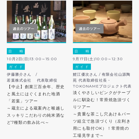
日 時
日 時
10月2日(日)13:00～15:00
9月17日(土)10:00～12:30
ガ イ ド
ガ イ ド
伊藤勝介さん /
鯉江優次さん / 有限会社山源陶
若葉株式会社 代表取締役
苑 代表取締役社長・
TOKONAMEプロジェクト代表
【中止】創業三百余年、歴史
淡くやさしいピンクがテーブ
と風土にはぐくまれた地酒
ルに馴染む！常滑焼急須づく
「若葉」ツアー
りツアー
～蔵主による蔵案内と喉越し
～貴重な茶こし穴あけ＆パー
スッキリこだわりの純米酒な
ツ組立で急須づくり（左利き
ど7種類の飲み比べ～
用にも取付OK）！常滑焼の
工場見学まで～