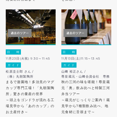
日 時
日 時
11月23日(火祝) 9:30～11:45
11月13日(土)11:15～13:45
ガ イ ド
ガ イ ド
松原圭士郎 さん /
山﨑 裕正さん /
（株）丸朝製陶所
尊皇蔵元・山﨑合資会社 専務
まるで遊園地！多治見のマグ
秋の三河の味を堪能！尊皇蔵
カップ専門工場！「丸朝製陶
元「奥」飲み比べと特製三河
所」驚きの量産の世界
弁当ツアー
～頭上をゴンドラが流れる工
～蔵元がじっくりご案内！蔵
場見学から「あのカップ」の
見学から7種類飲み比べ、地
お土産付き～
元食材に舌鼓まで～