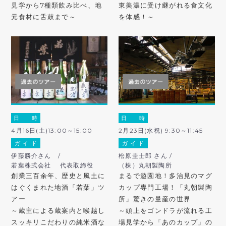
見学から7種類飲み比べ、地
東美濃に受け継がれる食文化
元食材に舌鼓まで～
を体感！～
日 時
日 時
4月16日(土)13:00～15:00
2月23日(水祝) 9:30～11:45
ガ イ ド
ガ イ ド
伊藤勝介さん /
松原圭士郎 さん /
若葉株式会社 代表取締役
（株）丸朝製陶所
創業三百余年、歴史と風土に
まるで遊園地！多治見のマグ
はぐくまれた地酒「若葉」ツ
カップ専門工場！「丸朝製陶
アー
所」驚きの量産の世界
～蔵主による蔵案内と喉越し
～頭上をゴンドラが流れる工
スッキリこだわりの純米酒な
場見学から「あのカップ」の