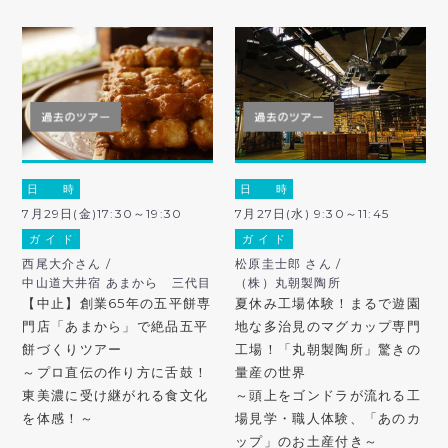
日 時
日 時
7月29日(金)17:30～19:30
7月27日(水) 9:30～11:45
ガ イ ド
ガ イ ド
西尾大介さん /
松原圭士郎 さん /
中山道大井宿 あまから 三代目
（株）丸朝製陶所
【中止】創業65年の五平餅専
夏休み工場体験！まるで遊園
門店「あまから」で絶品五平
地な多治見のマグカップ専門
餅づくりツアー
工場！「丸朝製陶所」驚きの
～プロ直伝の作り方に舌鼓！
量産の世界
東美濃に受け継がれる食文化
～頭上をゴンドラが流れる工
を体感！～
場見学・職人体験、「あのカ
ップ」のお土産付き～