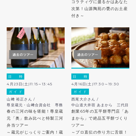
コラティヴに盛るかはあなた
次第！山源陶苑の甕のお土産
付き～
日 時
日 時
4月23日(土)11:15～13:45
4月16日(土)17:30～19:30
ガ イ ド
ガ イ ド
山﨑 裕正さん /
西尾大介さん /
尊皇蔵元・山﨑合資会社 専務
中山道大井宿 あまから 三代目
春の三河の味を堪能！尊皇蔵
創業65年の五平餅専門店「あ
元「奥」飲み比べと特製三河
まから」で絶品五平餅づくり
弁当ツアー
ツアー
～蔵元がじっくりご案内！蔵
～プロ直伝の作り方に舌鼓！