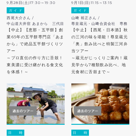
9月28日(土)17:30～19:30
9月1日(日)11:15～13:15
ガ イ ド
ガ イ ド
西尾大介さん /
山﨑 裕正さん /
中山道大井宿 あまから 三代目
尊皇蔵元・山﨑合資会社 専務
【中止】【恵那・五平餅】創
【中止】【西尾・日本酒】秋
業65年の五平餅専門店「あま
の三河の味を堪能！尊皇蔵元
から」で絶品五平餅づくりツ
「奥」飲み比べと特製三河弁
アー
当ツアー
～プロ直伝の作り方に舌鼓！
～蔵元がじっくりご案内！蔵
東美濃に受け継がれる食文化
見学から7種類飲み比べ、地
を体感！～
元食材に舌鼓まで～
日 時
日 時