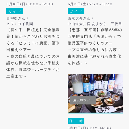
6月16日(日)10:00～12:00
6月15日(土)17:30～19:30
ガ イ ド
ガ イ ド
青柳努さん /
西尾大介さん /
ヒフミヨイ農園
中山道大井宿 あまから 三代目
【長久手・田植え】完全無農
【恵那・五平餅】創業65年の
薬！苗からこだわりお酒をつ
五平餅専門店「あまから」で
くる「ヒフミヨイ農園」酒米
絶品五平餅づくりツアー
田植えツアー
～プロ直伝の作り方に舌鼓！
～食の自給と農についてのお
東美濃に受け継がれる食文化
話から機械を使わない手植え
を体感！～
体験、野草茶・ハーブティお
土産まで～
日 時
5月12日(日)11:30~14:00