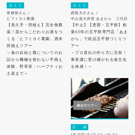
ガ イ ド
ガ イ ド
青柳努さん /
西尾大介さん /
ヒフミヨイ農園
中山道大井宿 あまから 三代目
【長久手・田植え】完全無農
【中止】【恵那・五平餅】創
薬！苗からこだわりお酒をつ
業65年の五平餅専門店「あま
くる「ヒフミヨイ農園」酒米
から」で絶品五平餅づくりツ
田植えツアー
アー
～食の自給と農についてのお
～プロ直伝の作り方に舌鼓！
話から機械を使わない手植え
東美濃に受け継がれる食文化
体験、野草茶・ハーブティお
を体感！～
土産まで～
日 時
1月25日(土)17:30～19:30