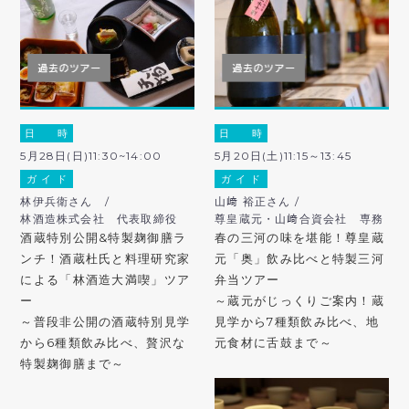
日 時
日 時
5月28日(日)11:30~14:00
5月20日(土)11:15～13:45
ガ イ ド
ガ イ ド
林伊兵衛さん /
山﨑 裕正さん /
林酒造株式会社 代表取締役
尊皇蔵元・山﨑合資会社 専務
酒蔵特別公開&特製麹御膳ラ
春の三河の味を堪能！尊皇蔵
ンチ！酒蔵杜氏と料理研究家
元「奥」飲み比べと特製三河
による「林酒造大満喫」ツア
弁当ツアー
ー
～蔵元がじっくりご案内！蔵
～普段非公開の酒蔵特別見学
見学から7種類飲み比べ、地
から6種類飲み比べ、贅沢な
元食材に舌鼓まで～
特製麹御膳まで～