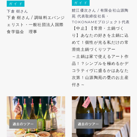
ガ イ ド
ガ イ ド
鯉江優次さん / 有限会社山源陶
下倉 樹さん
苑 代表取締役社長・
下倉 樹さん / 調味料エバンジ
TOKONAMEプロジェクト代表
ェリスト・一般社団法人国際
【中止】【常滑・土鍋づく
食学協会 理事
り】あなたの好きを土鍋に込
めて！個性が光る私だけの常
滑焼土鍋づくりツアー
～土鍋は家で使えるアート作
品！？シンプルを極めるかデ
コラティヴに盛るかはあなた
次第！山源陶苑の甕のお土産
付き～