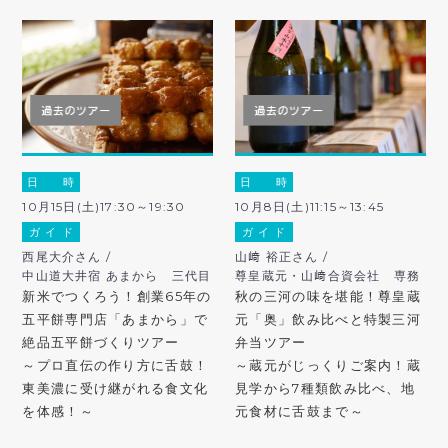
日 時
日 時
10月15日(土)17:30～19:30
10月8日(土)11:15～13:45
ガ イ ド
ガ イ ド
西尾大介さん /
山﨑 裕正さん /
中山道大井宿 あまから 三代目
尊皇蔵元・山﨑合資会社 専務
新米でつくろう！創業65年の
秋の三河の味を堪能！尊皇蔵
五平餅専門店「あまから」で
元「奥」飲み比べと特製三河
絶品五平餅づくりツアー
弁当ツアー
～プロ直伝の作り方に舌鼓！
～蔵元がじっくりご案内！蔵
東美濃に受け継がれる食文化
見学から7種類飲み比べ、地
を体感！～
元食材に舌鼓まで～