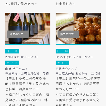
ど7種類の飲み比べ～
お土産付き～
日 時
日 時
2月5日(土)11:15～13:45
1月22日(土)17:30～19:30
ガ イ ド
ガ イ ド
山﨑 裕正さん /
西尾大介さん /
尊皇蔵元・山﨑合資会社 専務
中山道大井宿 あまから 三代目
【中止】冬の三河の味を堪
【中止】創業65年の五平餅専
能！尊皇蔵元「奥」飲み比べ
門店「あまから」で絶品五平
と特製三河弁当ツアー
餅づくりツアー
～蔵元がじっくりご案内！蔵
～プロ直伝の作り方に舌鼓！
見学から7種類飲み比べ、地
東美濃に受け継がれる食文化
元食材に舌鼓まで～
を体感！～