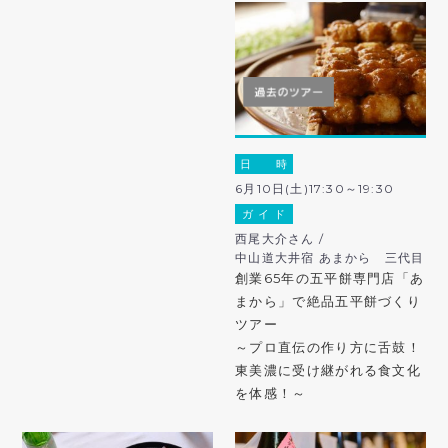
日 時
6月10日(土)17:30～19:30
ガ イ ド
西尾大介さん /
中山道大井宿 あまから 三代目
創業65年の五平餅専門店「あ
まから」で絶品五平餅づくり
ツアー
～プロ直伝の作り方に舌鼓！
東美濃に受け継がれる食文化
を体感！～