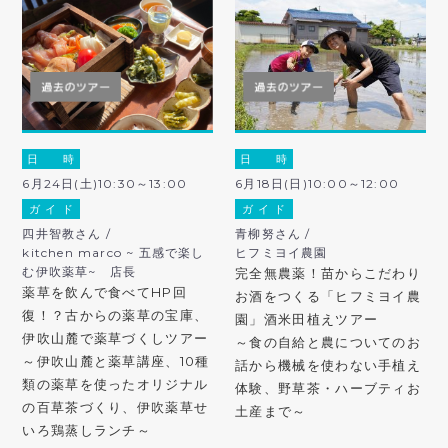
日 時
日 時
6月24日(土)10:30～13:00
6月18日(日)10:00～12:00
ガ イ ド
ガ イ ド
四井智教さん /
青柳努さん /
kitchen marco ~ 五感で楽し
ヒフミヨイ農園
む伊吹薬草~ 店長
完全無農薬！苗からこだわり
薬草を飲んで食べてHP回
お酒をつくる「ヒフミヨイ農
復！？古からの薬草の宝庫、
園」酒米田植えツアー
伊吹山麓で薬草づくしツアー
～食の自給と農についてのお
～伊吹山麓と薬草講座、10種
話から機械を使わない手植え
類の薬草を使ったオリジナル
体験、野草茶・ハーブティお
の百草茶づくり、伊吹薬草せ
土産まで～
いろ鶏蒸しランチ～