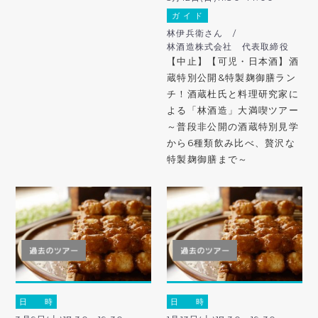
ガ イ ド
林伊兵衛さん /
林酒造株式会社 代表取締役
【中止】【可児・日本酒】酒
蔵特別公開&特製麹御膳ラン
チ！酒蔵杜氏と料理研究家に
よる「林酒造」大満喫ツアー
～普段非公開の酒蔵特別見学
から6種類飲み比べ、贅沢な
特製麹御膳まで～
日 時
日 時