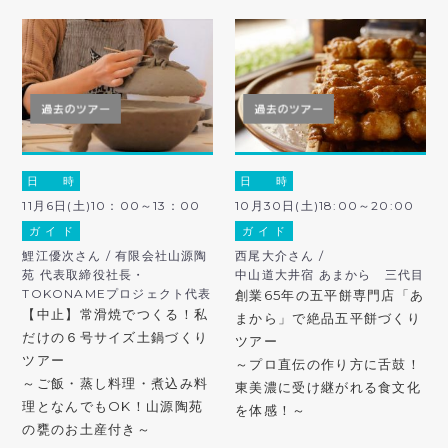
日 時
日 時
11月6日(土)10：00～13：00
10月30日(土)18:00～20:00
ガ イ ド
ガ イ ド
鯉江優次さん / 有限会社山源陶
西尾大介さん /
苑 代表取締役社長・
中山道大井宿 あまから 三代目
TOKONAMEプロジェクト代表
創業65年の五平餅専門店「あ
【中止】常滑焼でつくる！私
まから」で絶品五平餅づくり
だけの６号サイズ土鍋づくり
ツアー
ツアー
～プロ直伝の作り方に舌鼓！
～ご飯・蒸し料理・煮込み料
東美濃に受け継がれる食文化
理となんでもOK！山源陶苑
を体感！～
の甕のお土産付き～