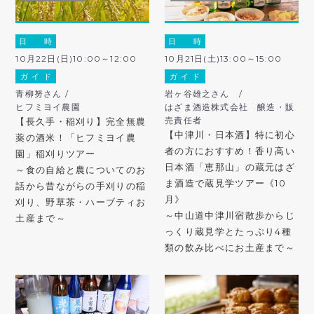
日 時
日 時
10月22日(日)10:00～12:00
10月21日(土)13:00～15:00
ガ イ ド
ガ イ ド
青柳努さん /
岩ヶ谷雄之さん /
ヒフミヨイ農園
はざま酒造株式会社 醸造・販
売責任者
【長久手・稲刈り】完全無農
【中津川・日本酒】特に初心
薬の酒米！「ヒフミヨイ農
者の方におすすめ！香り高い
園」稲刈りツアー
日本酒「恵那山」の蔵元はざ
～食の自給と農についてのお
ま酒造で蔵見学ツアー《10
話から昔ながらの手刈りの稲
月》
刈り、野草茶・ハーブティお
～中山道中津川宿散歩からじ
土産まで～
っくり蔵見学とたっぷり4種
類の飲み比べにお土産まで～