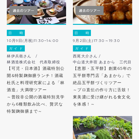
日 時
日 時
10月9日(月祝)11:30~14:00
9月2日(土)17:30～19:30
ガ イ ド
ガ イ ド
林伊兵衛さん /
西尾大介さん /
林酒造株式会社 代表取締役
中山道大井宿 あまから 三代目
【可児・日本酒】酒蔵特別公
【恵那・五平餅】創業65年の
開&特製麹御膳ランチ！酒蔵
五平餅専門店「あまから」で
杜氏と料理研究家による「林
絶品五平餅づくりツアー
酒造」大満喫ツアー
～プロ直伝の作り方に舌鼓！
～普段非公開の酒蔵特別見学
東美濃に受け継がれる食文化
から6種類飲み比べ、贅沢な
を体感！～
特製麹御膳まで～