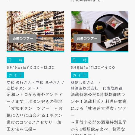
日 時
日 時
6月19日(日)10:30～12:30
5月8日(日)11:30~14:00
ガ イ ド
ガ イ ド
立松 俊行さん・立松 孝子さん /
林伊兵衛さん /
立松ボタン オーナー
林酒造株式会社 代表取締役
昭和レトロから海外アンティ
酒蔵特別公開&特製麹御膳ラ
ークまで！ボタン好きの聖地
ンチ！酒蔵杜氏と料理研究家
「立松ボタン」ツアー ～お
による「林酒造大満喫」ツア
気に入りに出会える！ボタン
ー
選びのコツ&アクセサリー加
～普段非公開の酒蔵特別見学
工方法を伝授～
から6種類飲み比べ、贅沢な