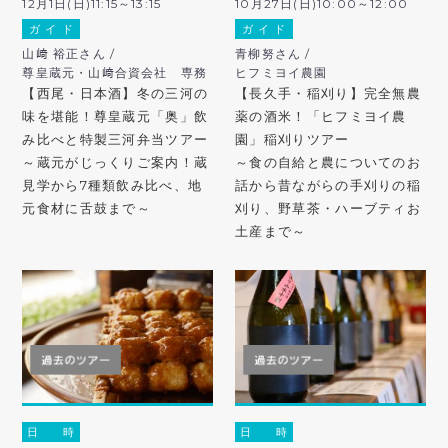
12月1日(日)11:15～13:15
10月27日(日)10:00～12:00
ガ イ ド
ガ イ ド
山﨑 裕正さん /
青柳努さん /
尊皇蔵元・山﨑合資会社 専務
ヒフミヨイ農園
【西尾・日本酒】冬の三河の
【長久手・稲刈り】完全無農
味を堪能！尊皇蔵元「奥」飲
薬の酒米！「ヒフミヨイ農
み比べと特製三河弁当ツアー
園」稲刈りツアー
～蔵元がじっくりご案内！蔵
～食の自給と農についてのお
見学から7種類飲み比べ、地
話から昔ながらの手刈りの稲
元食材に舌鼓まで～
刈り、野草茶・ハーブティお
土産まで～
日 時
日 時