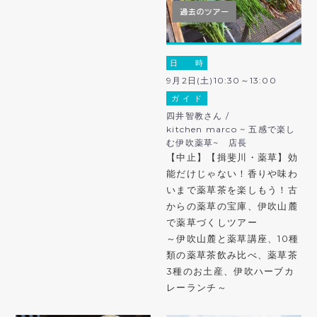
日 時
9月2日(土)10:30～13:00
ガ イ ド
四井智教さん /
kitchen marco ~ 五感で楽し
む伊吹薬草~ 店長
【中止】【揖斐川・薬草】効
能だけじゃない！香りや味わ
いまで薬草茶を楽しもう！古
からの薬草の宝庫、伊吹山麓
で薬草づくしツアー
～伊吹山麓と薬草講座、10種
類の薬草茶飲み比べ、薬草茶
3種のお土産、伊吹ハーブカ
レーランチ～