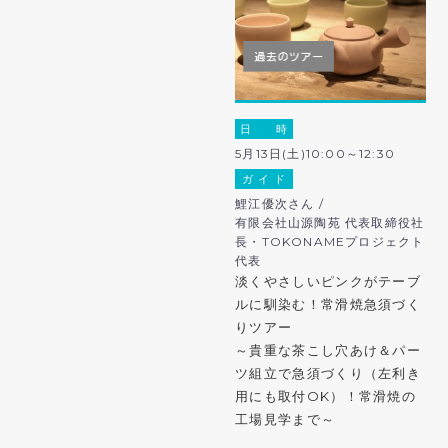
日 時
5月13日(土)10:00～12:30
ガ イ ド
鯉江優次さん /
有限会社山源陶苑 代表取締役社
長・TOKONAMEプロジェクト
代表
淡くやさしいピンクがテーブ
ルに馴染む！常滑焼急須づく
りツアー
～貴重な茶こし穴あけ＆パー
ツ組立で急須づくり（左利き
用にも取付OK）！常滑焼の
工場見学まで～