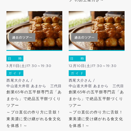
日 時
日 時
3月11日(土)17:30～19:30
12月10日(土)17:30～19:30
ガ イ ド
ガ イ ド
西尾大介さん /
西尾大介さん /
中山道大井宿 あまから 三代目
中山道大井宿 あまから 三代目
創業65年の五平餅専門店「あ
創業65年の五平餅専門店「あ
まから」で絶品五平餅づくり
まから」で絶品五平餅づくり
ツアー
ツアー
～プロ直伝の作り方に舌鼓！
～プロ直伝の作り方に舌鼓！
東美濃に受け継がれる食文化
東美濃に受け継がれる食文化
を体感！～
を体感！～