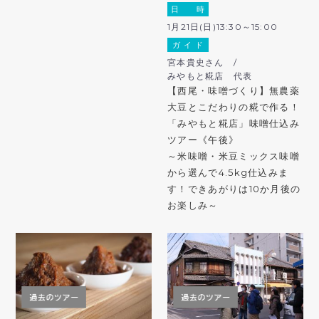
日 時
1月21日(日)13:30～15:00
ガ イ ド
宮本貴史さん /
みやもと糀店 代表
【西尾・味噌づくり】無農薬
大豆とこだわりの糀で作る！
「みやもと糀店」味噌仕込み
ツアー《午後》
～米味噌・米豆ミックス味噌
から選んで4.5kg仕込みま
す！できあがりは10か月後の
お楽しみ～