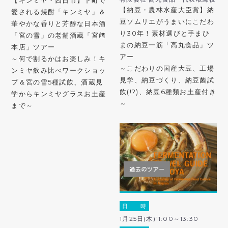
【キンミヤ・四日市】下町で
【納豆・農林水産大臣賞】納
愛される焼酎「キンミヤ」＆
豆ソムリエがうまいにこだわ
華やかな香りと芳醇な日本酒
り30年！素材選びと手まひ
「宮の雪」の老舗酒蔵「宮﨑
まの納豆一筋「高丸食品」ツ
本店」ツアー
アー
～何で割るかはお楽しみ！キ
～こだわりの国産大豆、工場
ンミヤ飲み比べワークショッ
見学、納豆づくり、納豆菌試
プ＆宮の雪5種試飲、酒蔵見
飲(!?)、納豆6種類お土産付き
学からキンミヤグラスお土産
～
まで～
日 時
1月25日(木)11:00～13:30