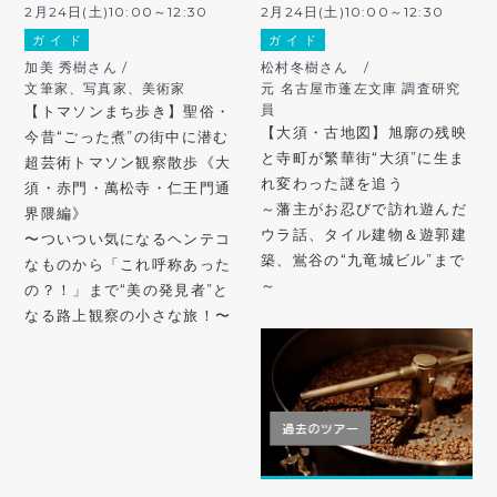
2月24日(土)10:00～12:30
2月24日(土)10:00～12:30
ガ イ ド
ガ イ ド
加美 秀樹さん /
松村冬樹さん /
文筆家、写真家、美術家
元 名古屋市蓬左文庫 調査研究
員
【トマソンまち歩き】聖俗・
【大須・古地図】旭廓の残映
今昔“ごった煮”の街中に潜む
と寺町が繁華街“大須”に生ま
超芸術トマソン観察散歩《大
れ変わった謎を追う
須・赤門・萬松寺・仁王門通
～藩主がお忍びで訪れ遊んだ
界隈編》
ウラ話、タイル建物＆遊郭建
〜ついつい気になるヘンテコ
築、鴬谷の“九竜城ビル”まで
なものから「これ呼称あった
～
の？！」まで“美の発見者”と
なる路上観察の小さな旅！〜