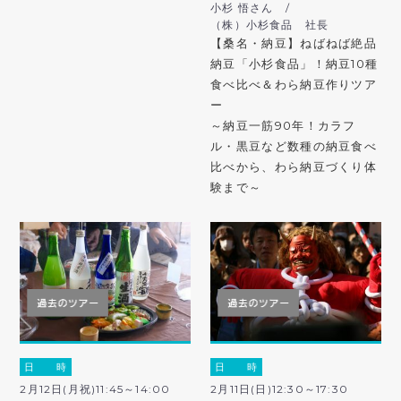
小杉 悟さん /
（株）小杉食品 社長
【桑名・納豆】ねばねば絶品
納豆「小杉食品」！納豆10種
食べ比べ＆わら納豆作りツア
ー
～納豆一筋90年！カラフ
ル・黒豆など数種の納豆食べ
比べから、わら納豆づくり体
験まで～
日 時
日 時
2月12日(月祝)11:45～14:00
2月11日(日)12:30～17:30