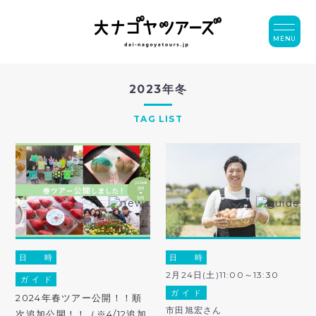
MENU
2023年冬
TAG LIST
日 時
日 時
2月24日(土)11:00～13:30
ガ イ ド
ガ イ ド
2024年春ツアー公開！！順
市田旭宏さん
次追加公開！！（※4/12追加