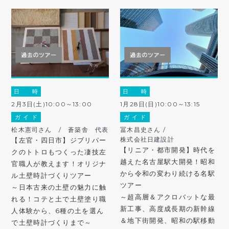
日 時
日 時
2月3日(土)10:00～13:00
1月28日(日)10:00～13:15
ガ イ ド
ガ イ ド
松木憲司さん / 蒼築舎 代表
冨木昌史さん /
株式会社日建設計
【左官・四日市】ジブリパー
【リニア・都市開発】時代を
クのトトロもつくった凄技左
越えた名古屋駅大開発！昭和
官職人が教えます！オリジナ
から令和の変わり続ける名駅
ル土壁時計づくりツアー
ツアー
～日本古来の土壁の魅力に触
～超高層＆アクロバットな最
れる！コテと土で土壁塗り職
新工事、高度成長期の新幹線
人体験から、6種の土を選ん
＆地下街開発、昭和の駅移動
で土壁時計づくりまで～