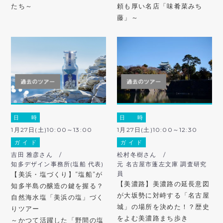
たち～
頼も厚い名店「味肴菜みち
藤」～
日 時
日 時
1月27日(土)10:00～13:00
1月27日(土)10:00～12:30
ガ イ ド
ガ イ ド
吉田 雅彦さん /
松村冬樹さん /
知多デザイン事務所(塩船 代表)
元 名古屋市蓬左文庫 調査研究
員
【美浜・塩づくり】”塩船”が
【美濃路】美濃路の延長意図
知多半島の醸造の鍵を握る？
が大坂勢に対峙する「名古屋
自然海水塩「美浜の塩」づく
城」の場所を決めた！？歴史
りツアー
をよむ美濃路まち歩き
～かつて活躍した「野間の塩