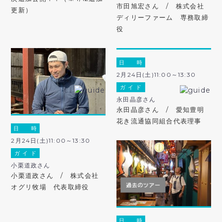
市田旭宏さん / 株式会社
更新）
ディリーファーム 専務取締
役
日 時
2月24日(土)11:00～13:30
ガ イ ド
永田晶彦さん
永田晶彦さん / 愛知豊明
花き流通協同組合代表理事
日 時
2月24日(土)11:00～13:30
ガ イ ド
小栗道政さん
小栗道政さん / 株式会社
オグリ牧場 代表取締役
日 時