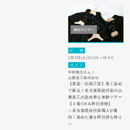
日 時
2月3日(土)10:00～15:00
ガ イ ド
中村剛大さん /
山勝染工株式会社
【黒染・伝統工芸】黒く染め
て蘇る！名古屋黒紋付染の山
勝染工の染め替え体験ツアー
【２着OK＆即日持帰】
～名古屋黒紋付染職人が案
内！染めた服を即日持ち帰り
～