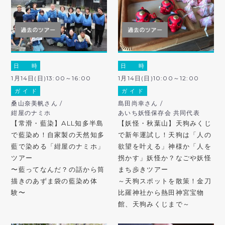
日 時
日 時
1月14日(日)13:00～16:00
1月14日(日)10:00～12:00
ガ イ ド
ガ イ ド
桑山奈美帆さん /
島田尚幸さん /
紺屋のナミホ
あいち妖怪保存会 共同代表
【常滑・藍染】ALL知多半島
【妖怪・秋葉山】天狗みくじ
で藍染め！自家製の天然知多
で新年運試し！天狗は「人の
藍で染める「紺屋のナミホ」
欲望を叶える」神様か「人を
ツアー
拐かす」妖怪か？なごや妖怪
〜藍ってなんだ？の話から筒
まち歩きツアー
描きのあずま袋の藍染め体
～天狗スポットを散策！金刀
験〜
比羅神社から熱田神宮宝物
館、天狗みくじまで～