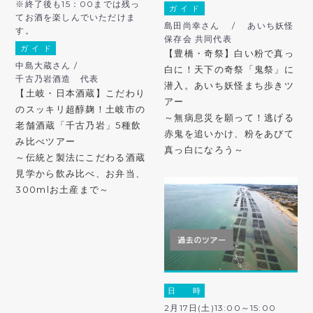
※終了後も15：00までは残っ
ガ イ ド
てお酒を楽しんでいただけま
島田尚幸さん / あいち妖怪
す。
保存会 共同代表
ガ イ ド
【豊橋・奇祭】白い粉で真っ
中島大蔵さん /
白に！天下の奇祭「鬼祭」に
千古乃岩酒造 代表
潜入。あいち妖怪まち歩きツ
【土岐・日本酒蔵】こだわり
アー
のスッキリ超醇麹！土岐市の
～無病息災を願って！逃げる
老舗酒蔵「千古乃岩」5種飲
赤鬼を追いかけ、粉をあびて
み比べツアー
真っ白になろう～
～伝統と製法にこだわる酒蔵
見学から飲み比べ、お弁当、
300mlお土産まで～
日 時
2月17日(土)13:00～15:00