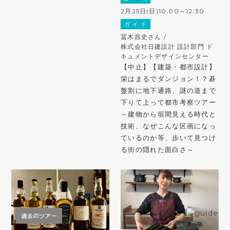
2月25日(日)10:00～12:30
ガ イ ド
冨木昌史さん /
株式会社日建設計 設計部門 ド
キュメントデザインセンター
【中止】【建築・都市設計】
栄はまるでダンジョン！？碁
盤割に地下通路、謎の道まで
下りて上って都市考察ツアー
～建物から垣間見える時代と
技術、なぜこんな区画になっ
ているのか等、歩いて見つけ
る街の隠れた面白さ～