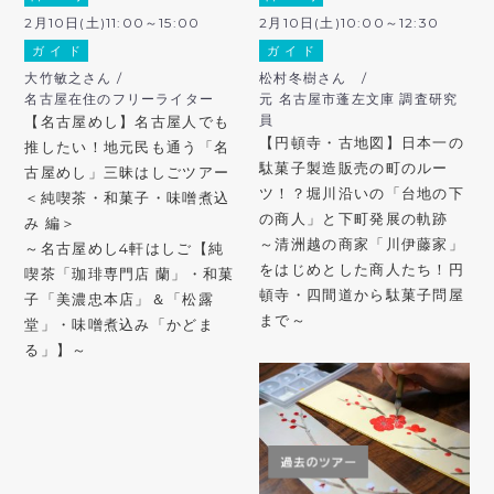
2月10日(土)11:00～15:00
2月10日(土)10:00～12:30
ガ イ ド
ガ イ ド
大竹敏之さん /
松村冬樹さん /
名古屋在住のフリーライター
元 名古屋市蓬左文庫 調査研究
員
【名古屋めし】名古屋人でも
【円頓寺・古地図】日本一の
推したい！地元民も通う「名
駄菓子製造販売の町のルー
古屋めし」三昧はしごツアー
ツ！？堀川沿いの「台地の下
＜純喫茶・和菓子・味噌煮込
の商人」と下町発展の軌跡
み 編＞
～清洲越の商家「川伊藤家」
～名古屋めし4軒はしご【純
をはじめとした商人たち！円
喫茶「珈琲専門店 蘭」・和菓
頓寺・四間道から駄菓子問屋
子「美濃忠本店」＆「松露
まで～
堂」・味噌煮込み「かどま
る」】～