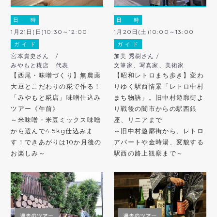
日 時
日 時
1月21日(日)10:30～12:00
1月20日(土)10:00～13:00
ガ イ ド
ガ イ ド
宮本貴史さん /
加美 秀樹さん /
みやもと糀店 代表
文筆家、写真家、美術家
【西尾・味噌づくり】無農薬
【昭和レトロまち歩き】変わ
大豆とこだわりの糀で作る！
りゆく駅西情景「レトロ中村
「みやもと糀店」味噌仕込み
まち物語」。旧中村遊廓街よ
ツアー《午前》
り戦後の闇市からの駅西銀
～米味噌・米豆ミックス味噌
座、リニアまで
から選んで4.5kg仕込みま
～旧中村遊廓街から、レトロ
す！できあがりは10か月後の
アパートや金時湯、変貌する
お楽しみ～
駅西の路上観察まで～