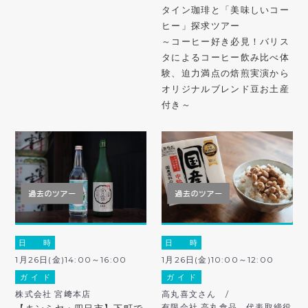
タイン珈琲と「美味しいコー
ヒー」探求ツアー
～コーヒー好き必見！バリス
タによるコーヒー飲み比べ体
験、迫力満点の焙煎実演から
オリジナルブレンド豆お土産
付き～
日 時
日 時
1月26日(金)14:00～16:00
1月26日(金)10:00～12:00
ガ イ ド
ガ イ ド
株式会社 宮﨑本店
高丸喜文さん /
有限会社 高丸食品 代表取締役