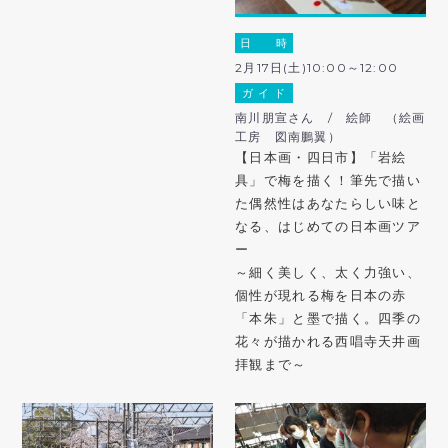
日 時
2月17日(土)10:00～12:00
ガ イ ド
南川朋宣さん / 絵師 （絵画
工房 図南鵬翼）
【日本画・四日市】「岩絵
具」で梅を描く！筆先で描い
た偶然性はあなたらしい味と
なる、はじめての日本画ツア
ー
～細く美しく、太く力強い、
個性が現れる梅を日本の赤
「本朱」と墨で描く。四季の
花々が描かれる西唱寺天井画
拝観まで～