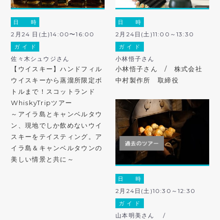
日 時
日 時
2月24 日(土)14:00〜16:00
2月24日(土)11:00～13:30
ガ イ ド
ガ イ ド
佐々木シュウジさん
小林悟子さん
【ウイスキー】ハンドフィル
小林悟子さん / 株式会社
ウイスキーから蒸溜所限定ボ
中村製作所 取締役
トルまで！スコットランド
WhiskyTripツアー
～アイラ島とキャンベルタウ
ン、現地でしか飲めないウイ
スキーをテイスティング。ア
イラ島＆キャンベルタウンの
美しい情景と共に～
日 時
2月24日(土)10:30～12:30
ガ イ ド
山本明美さん /