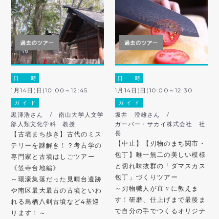
日 時
日 時
1月14日(日)10:00～12:45
1月14日(日)10:00～12:30
ガ イ ド
ガ イ ド
黒澤浩さん / 南山大学人文学
坂井 澄雄さん /
部人類文化学科 教授
ガーバー・サカイ株式会社 社
長
【古墳まち歩き】古代のミス
【中止】【刃物のまち関市・
テリーを謎解き！？考古学の
包丁】唯一無二の美しい模様
専門家と古墳はしごツアー
と切れ味抜群の「ダマスカス
《笠寺台地編》
包丁」づくりツアー
～環濠集落だった見晴台遺跡
～刃物職人が直々に教えま
や南区最大最古の古墳といわ
す！研磨、仕上げまで最後ま
れる鳥栖八剣古墳など4基巡
で自分の手でつくるオリジナ
ります！～