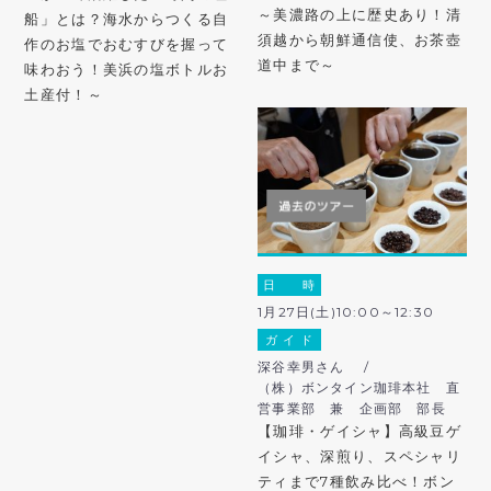
～美濃路の上に歴史あり！清
船」とは？海水からつくる自
須越から朝鮮通信使、お茶壺
作のお塩でおむすびを握って
道中まで～
味わおう！美浜の塩ボトルお
土産付！～
日 時
1月27日(土)10:00～12:30
ガ イ ド
深谷幸男さん /
（株）ボンタイン珈琲本社 直
営事業部 兼 企画部 部長
【珈琲・ゲイシャ】高級豆ゲ
イシャ、深煎り、スペシャリ
ティまで7種飲み比べ！ボン