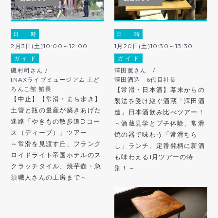
日 時
日 時
2月3日(土)10:00～12:00
1月20日(土)10:30～13:30
ガ イ ド
ガ イ ド
磯村司さん /
澤田薫さん /
INAXライブミュージアム 土ど
澤田酒造 6代目社長
ろんこ館 館長
【常滑・日本酒】幕末からの
【中止】【常滑・まち歩き】
製法を受け継ぐ酒蔵「澤田酒
土管と瓶の量産が築きあげた
造」日本酒飲み比べツアー！
迷路「やきもの散歩道Dコー
～酒蔵見学とプチ体験、常滑
ス（ディープ）」ツアー
焼の器で味わう「常滑ちら
～常滑を見渡す丘、フランク
し」ランチ、定番銘柄に新酒
ロイドライト帝国ホテルのス
も味わえる1月ツアーの特
クラッチタイル、焼芋壺・急
別！～
須職人さんの工房まで～