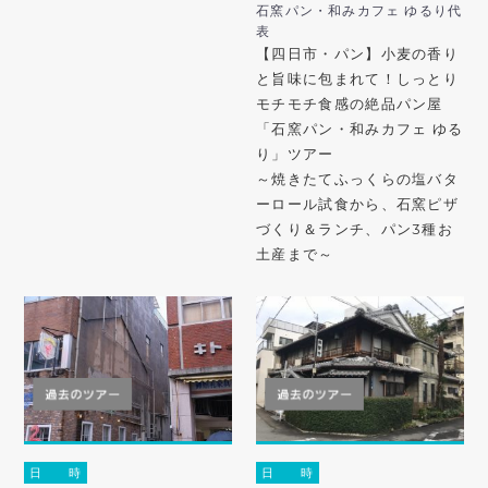
石窯パン・和みカフェ ゆるり代
表
【四日市・パン】小麦の香り
と旨味に包まれて！しっとり
モチモチ食感の絶品パン屋
「石窯パン・和みカフェ ゆる
り」ツアー
～焼きたてふっくらの塩バタ
ーロール試食から、石窯ピザ
づくり＆ランチ、パン3種お
土産まで～
日 時
日 時