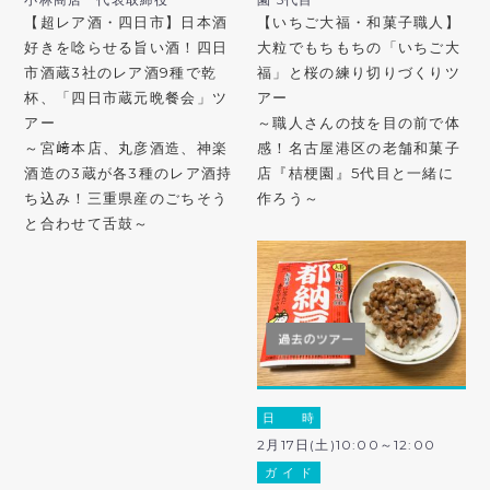
【超レア酒・四日市】日本酒
【いちご大福・和菓子職人】
好きを唸らせる旨い酒！四日
大粒でもちもちの「いちご大
市酒蔵3社のレア酒9種で乾
福」と桜の練り切りづくりツ
杯、「四日市蔵元晩餐会」ツ
アー
アー
～職人さんの技を目の前で体
～宮﨑本店、丸彦酒造、神楽
感！名古屋港区の老舗和菓子
酒造の3蔵が各3種のレア酒持
店『桔梗園』5代目と一緒に
ち込み！三重県産のごちそう
作ろう～
と合わせて舌鼓～
日 時
2月17日(土)10:00～12:00
ガ イ ド