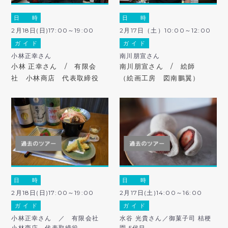
日 時
日 時
2月18日(日)17:00～19:00
2月17日（土）10:00～12:00
ガ イ ド
ガ イ ド
小林正幸さん
南川朋宣さん
小林 正幸さん / 有限会
南川朋宣さん / 絵師
社 小林商店 代表取締役
（絵画工房 図南鵬翼）
日 時
日 時
2月18日(日)17:00～19:00
2月17日(土)14:00～16:00
ガ イ ド
ガ イ ド
小林正幸さん ／ 有限会社
水谷 光貴さん／御菓子司 桔梗
小林商店 代表取締役
園 5代目