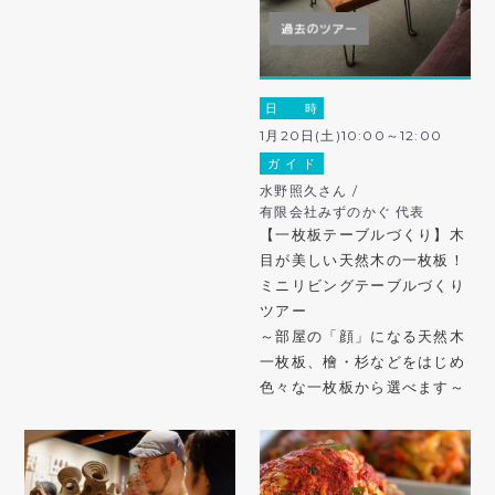
日 時
1月20日(土)10:00～12:00
ガ イ ド
水野照久さん /
有限会社みずのかぐ 代表
【一枚板テーブルづくり】木
目が美しい天然木の一枚板！
ミニリビングテーブルづくり
ツアー
～部屋の「顔」になる天然木
一枚板、檜・杉などをはじめ
色々な一枚板から選べます～