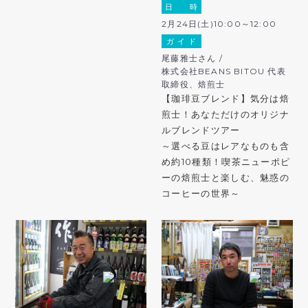
日 時
2月24日(土)10:00～12:00
ガ イ ド
尾藤雅士さん /
株式会社BEANS BITOU 代表
取締役、焙煎士
【珈琲豆ブレンド】気分は焙
煎士！あなただけのオリジナ
ルブレンドツアー
～選べる豆はレアなものも含
め約10種類！喫茶ニューポピ
ーの焙煎士と楽しむ、魅惑の
コーヒーの世界～