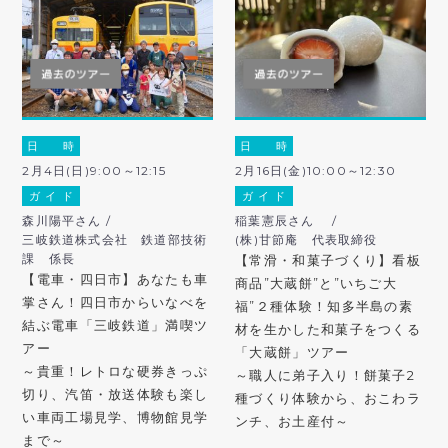
日 時
日 時
2月4日(日)9:00～12:15
2月16日(金)10:00～12:30
ガ イ ド
ガ イ ド
森川陽平さん /
稲葉憲辰さん /
三岐鉄道株式会社 鉄道部技術
(株)甘節庵 代表取締役
課 係長
【常滑・和菓子づくり】看板
【電車・四日市】あなたも車
商品”大蔵餅”と”いちご大
掌さん！四日市からいなべを
福”２種体験！知多半島の素
結ぶ電車「三岐鉄道」満喫ツ
材を生かした和菓子をつくる
アー
「大蔵餅」ツアー
～貴重！レトロな硬券きっぷ
～職人に弟子入り！餅菓子2
切り、汽笛・放送体験も楽し
種づくり体験から、おこわラ
い車両工場見学、博物館見学
ンチ、お土産付～
まで～