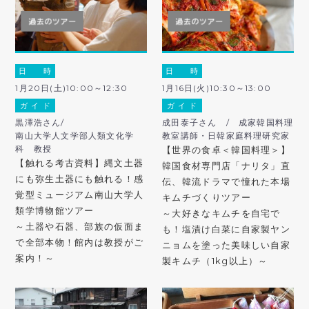
日 時
日 時
1月20日(土)10:00～12:30
1月16日(火)10:30～13:00
ガ イ ド
ガ イ ド
黒澤浩さん/
成田泰子さん / 成家韓国料理
南山大学人文学部人類文化学
教室講師・日韓家庭料理研究家
科 教授
【世界の食卓＜韓国料理＞】
【触れる考古資料】縄文土器
韓国食材専門店「ナリタ」直
にも弥生土器にも触れる！感
伝、韓流ドラマで憧れた本場
覚型ミュージアム南山大学人
キムチづくりツアー
類学博物館ツアー
～大好きなキムチを自宅で
～土器や石器、部族の仮面ま
も！塩漬け白菜に自家製ヤン
で全部本物！館内は教授がご
ニョムを塗った美味しい自家
案内！～
製キムチ（1kg以上）～