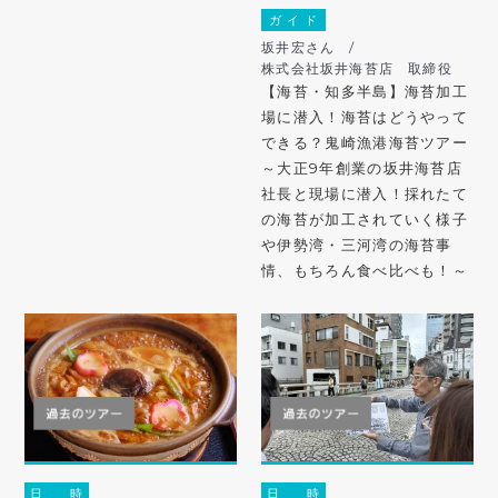
ガ イ ド
坂井宏さん /
株式会社坂井海苔店 取締役
【海苔・知多半島】海苔加工
場に潜入！海苔はどうやって
できる？鬼崎漁港海苔ツアー
～大正9年創業の坂井海苔店
社長と現場に潜入！採れたて
の海苔が加工されていく様子
や伊勢湾・三河湾の海苔事
情、もちろん食べ比べも！～
日 時
日 時