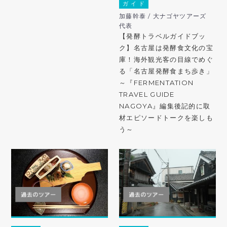
ガ イ ド
加藤幹泰 / 大ナゴヤツアーズ
代表
【発酵トラベルガイドブッ
ク】名古屋は発酵食文化の宝
庫！海外観光客の目線でめぐ
る「名古屋発酵食まち歩き」
～『FERMENTATION
TRAVEL GUIDE
NAGOYA』編集後記的に取
材エピソードトークを楽しも
う～