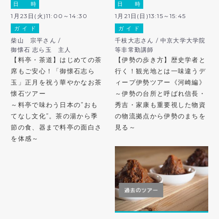
日 時
日 時
1月23日(火)11:00～14:30
1月21日(日)13:15～15:45
ガ イ ド
ガ イ ド
柴山 宗平さん /
千枝大志さん / 中京大学大学院
御懐石 志ら玉 主人
等非常勤講師
【料亭・茶道】はじめての茶
【伊勢の歩き方】歴史学者と
席もご安心！「御懐石志ら
行く！観光地とは一味違うデ
玉」正月を祝う華やかなお茶
ィープ伊勢ツアー《河崎編》
懐石ツアー
～伊勢の台所と呼ばれ信長・
～料亭で味わう日本の”おも
秀吉・家康も重要視した物資
てなし文化”。茶の湯から季
の物流拠点から伊勢のまちを
節の食、器まで料亭の面白さ
見る～
を体感～