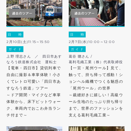
日 時
日 時
2月10日(土)11:15～15:50
2月7日(水)10:00～12:00
ガ イ ド
ガ イ ド
上野 理志さん ／ 四日市あす
葛谷 聰さん /
なろう鉄道株式会社 運転士
葛利毛織工業（株）代表取締役
【電車・四日市】貸切列車で
【一宮・尾州ウール】見て、
自由に撮影＆車掌体験！小さ
触って、持ち帰って感動！シ
くてレトロ可愛い「四日市あ
ョンヘル織機でつくる魅惑の
すなろう鉄道」ツアー
「尾州ウール」の世界
～ドア開閉・マイクなど車掌
～裁縫好きに嬉しい！高級ウ
体験から、床下ピットウォー
ール生地のたっぷり持ち帰り
ク、車両内でおこわ弁当ラン
まで。世界のファッションを
チ付まで～
支える葛利毛織工業～