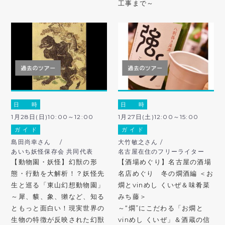
工事まで～
日 時
日 時
1月28日(日)10:00～12:00
1月27日(土)12:00～15:00
ガ イ ド
ガ イ ド
島田尚幸さん /
大竹敏之さん /
あいち妖怪保存会 共同代表
名古屋在住のフリーライター
【動物園・妖怪】幻獣の形
【酒場めぐり】名古屋の酒場
態・行動を大解析！？妖怪先
名店めぐり 冬の燗酒編 ＜お
生と巡る「東山幻想動物園」
燗とvinめし くいぜ＆味肴菜
～犀、貘、象、獺など、知る
みち藤＞
ともっと面白い！現実世界の
～“燗”にこだわる「お燗と
生物の特徴が反映された幻獣
vinめし くいぜ」＆酒蔵の信