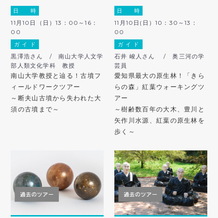
日 時
日 時
11月10日（日）13：00～16：
11月10日(日）10：30～13：
00
00
ガ イ ド
ガ イ ド
黒澤浩さん / 南山大学人文学
石井 峻人さん / 奥三河の学
部人類文化学科 教授
芸員
南山大学教授と辿る！古墳フ
愛知県最大の原生林！「きら
ィールドワークツアー
らの森」紅葉ウォーキングツ
～断夫山古墳から失われた大
アー
須の古墳まで～
～樹齢数百年の大木、豊川と
矢作川水源、紅葉の原生林を
歩く～