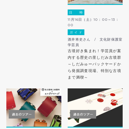
日 時
11月16日（土）10：00～13：
00
ガ イ ド
酒井将史さん / 文化財保護室
学芸員
古墳好き集まれ！学芸員が案
内する歴史の里しだみ古墳群
～しだみゅーバックヤードか
ら発掘調査現場、特別な古墳
まで満喫～