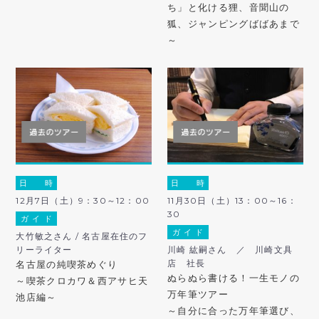
ち」と化ける狸、音聞山の
狐、ジャンピングばばあまで
～
日 時
日 時
12月7日（土）9：30～12：00
11月30日（土）13：00～16：
30
ガ イ ド
ガ イ ド
大竹敏之さん / 名古屋在住のフ
リーライター
川崎 紘嗣さん ／ 川崎文具
店 社長
名古屋の純喫茶めぐり
ぬらぬら書ける！一生モノの
～喫茶クロカワ＆西アサヒ天
万年筆ツアー
池店編～
～自分に合った万年筆選び、