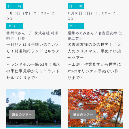
日 時
日 時
11月13日（水）10：00～12：
11月10日（日）13：00～17：
00
00
ガ イ ド
ガ イ ド
林州代さん / 株式会社 村瀬
櫻井めぐみさん / 名古屋友禅 伝
鞄行 社長
統工芸士
一針ひとはり手縫いのこだわ
名古屋友禅の染の世界！「大
り！村瀬鞄行ランドセルツア
人のクリスマス」手ぬぐい染
ー
めツアー
～ランドセル一筋63年！職人
～工房・作業見学から世界に
の手仕事見学からミニランド
1つのオリジナル手ぬぐい作
セルづくりまで～
りまで～