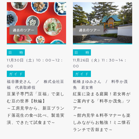
日 時
日 時
11月30日（土）10：00～12：
11月26日（火）11：30～14：
00
00
ガ イ ド
ガ イ ド
福谷勝史さん ／ 株式会社豆
船橋まゆみさん / 料亭か茂
福 代表取締役
免 若女将
豆菓子専門店「豆福」で楽し
紅葉に染まる庭園！若女将が
む豆の世界【秋編】
ご案内する「料亭か茂免」ツ
～工房見学から、新豆ブラン
アー
ド落花生の食べ比べ、製造実
～館内見学＆料亭マナーも楽
演、できたて試食まで～
しみながらお勉強！ミニ懐石
ランチで舌鼓まで～