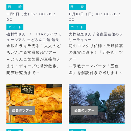
日 時
日 時
11月9日（土）13：00～15：
11月10日（日）10：00～12：
00
00
ガ イ ド
ガ イ ド
磯村司さん / INAXライブミ
大竹敏之さん / 名古屋在住のフ
ュージアム 土どろんこ館 館長
リーライター
金銀キラキラ光る！大人のど
幻のコンクリ仏師・浅野祥雲
ろだんご＆常滑散歩ツアー
の真実に迫る！「五色園」ツ
～どろんこ館館長が直接教え
アー
ます！ディープな常滑散歩、
～宗教テーマパーク「五色
陶芸研究所まで～
園」を解説付きで巡ります～