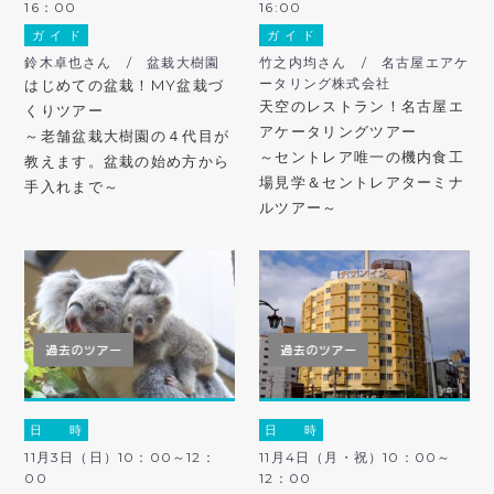
16：00
16:00
ガ イ ド
ガ イ ド
鈴木卓也さん / 盆栽大樹園
竹之内均さん / 名古屋エアケ
ータリング株式会社
はじめての盆栽！MY盆栽づ
天空のレストラン！名古屋エ
くりツアー
アケータリングツアー
～老舗盆栽大樹園の４代目が
～セントレア唯一の機内食工
教えます。盆栽の始め方から
場見学＆セントレアターミナ
手入れまで～
ルツアー～
日 時
日 時
11月3日（日）10：00～12：
11月4日（月・祝）10：00～
00
12：00