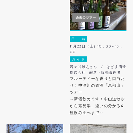
日 時
11月23日（土）10：30～13：
00
ガ イ ド
岩ヶ谷雄之さん / はざま酒造
株式会社 醸造・販売責任者
フルーティーな香りと口当た
り！中津川の銘酒「恵那山」
ツアー
～新酒飲めます！中山道散歩
から蔵見学、違いの分かる4
種飲み比べまで～