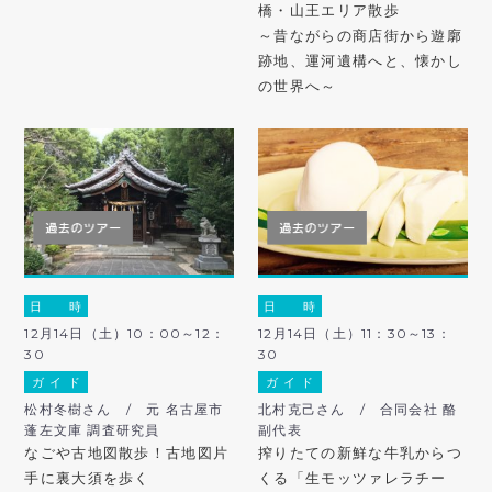
橋・山王エリア散歩
～昔ながらの商店街から遊廓
跡地、運河遺構へと、懐かし
の世界へ～
日 時
日 時
12月14日（土）10：00～12：
12月14日（土）11：30～13：
30
30
ガ イ ド
ガ イ ド
松村冬樹さん / 元 名古屋市
北村克己さん / 合同会社 酪
蓬左文庫 調査研究員
副代表
なごや古地図散歩！古地図片
搾りたての新鮮な牛乳からつ
手に裏大須を歩く
くる「生モッツァレラチー