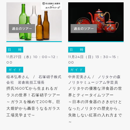
日 時
日 時
11月27日（水）10：00～12：
11月24日（日）13：30～15：
00
00
ガ イ ド
ガ イ ド
稲本弘希さん / 石塚硝子株式
中井宏美さん / ノリタケの森
会社 岩倉統括工場長
ノリタケミュージアム学芸員
摂氏1600℃から生まれるガ
ノリタケの優雅な洋食器の世
ラスの世界！石塚硝子ツアー
界とティータイムツアー
～ガラスを極めて200年。巨
～日本の洋食器のさきがけと
大熔炉から轟音うなるガラス
なったノリタケの歴史から、
工場見学まで～
失敗しない紅茶の入れ方まで
～