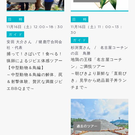
日 時
日 時
11月16日（土）12:00～18：30
11月16日（土）11：00～13：
30
ガ イ ド
ガ イ ド
安田 大介さん / 猪鹿庁合同会
社・代表
杉渕寛さん / 名古屋コーチン
の店 鳥勝
捕って！さばいて！食べる！
地鶏の王様「名古屋コーチ
猟師によるジビエ体感ツアー
ン」ご満悦ツアー
【中型動物＆鳥編】
～朝びきより新鮮な「直前び
～中型動物＆鳥編の解体、罠
き」見学から絶品親子丼ラン
＆射撃体験、贅沢な満腹ジビ
チまで～
エBBQまで～