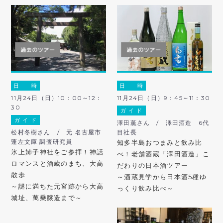
日 時
日 時
11月24日（日）10：00～12：
11月24日（日）9：45～11：30
30
ガ イ ド
ガ イ ド
澤田薫さん / 澤田酒造 6代
松村冬樹さん / 元 名古屋市
目社長
蓬左文庫 調査研究員
知多半島おつまみと飲み比
氷上姉子神社をご参拝！神話
べ！老舗酒蔵「澤田酒造」こ
ロマンスと酒蔵のまち、大高
だわりの日本酒ツアー
散歩
～酒蔵見学から日本酒5種ゆ
～謎に満ちた元宮跡から大高
っくり飲み比べ～
城址、萬乗醸造まで～