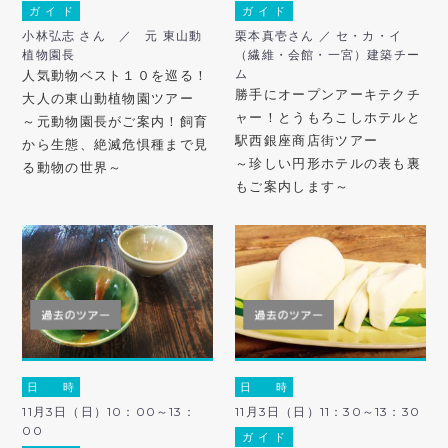
ガ イ ド
ガ イ ド
小林弘志 さん ／ 元 東山動
栗本真壱さん ／ セ・カ・イ
植物園長
（繊維・会館・一宮）建築チー
ム
人気動物ベスト１０を巡る！
勝手にオープンアーキテクチ
大人の東山動植物園ツアー
ャー！とうもろこしホテルと
～元動物園長がご案内！飼育
駅西銀座商店街ツアー
から生態、絶滅危惧種まで見
～珍しい円形ホテルの表も裏
る動物の世界～
もご案内します～
日 時
日 時
11月3日（日）10：00～13：
11月3日（日）11：30～13：30
00
ガ イ ド