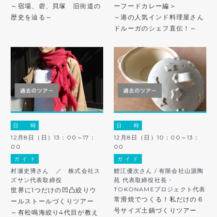
～宿場、砦、貝塚 旧街道の
ーフードカレー編＞
歴史を辿る～
～港の人気インド料理屋さん
ドルーガのシェフ直伝！～
日 時
日 時
12月8日（日）13：00～17：
12月8日（日）10：00～13：
00
00
ガ イ ド
ガ イ ド
村瀬史博さん ／ 株式会社ス
鯉江優次さん / 有限会社山源陶
ズサン代表取締役
苑 代表取締役社長・
TOKONAMEプロジェクト代表
世界に1つだけの凹凸絞りウ
常滑焼でつくる！私だけの６
ールストールづくりツアー
号サイズ土鍋づくりツアー
～有松鳴海絞り4代目が教え