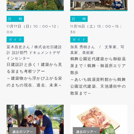
日 時
日 時
11月17日（日）10：00～12：
11月16日（土）13：00～15：
00
30
ガ イ ド
ガ イ ド
冨木昌史さん / 株式会社日建設
加美 秀樹さん / 文筆家、写
計 設計部門 ドキュメントデザ
真家、美術家
インセンター
鶴舞公園近代建築から御嶽温
日建設計と歩く！建築から見
泉まで！鶴舞・御器所エリア
る栄まち考察ツアー
散歩
～建築物から浮かび上がる栄
～あいち銭湯資料館から鶴舞
のまちの現在、過去、未来～
公園近代建築、天池通街中の
散策まで～