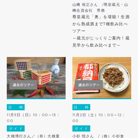
山﨑 裕正さん /尊皇蔵元・山
﨑合資会社 専務
尊皇蔵元「奥」を堪能！生酒
から熟成酒まで7種飲み比べ
ツアー
～蔵元がじっくりご案内！蔵
見学から飲み比べまで～
日 時
日 時
11月3日（日）10：00～13：
11月2日（土）10：00～12：
00
00
ガ イ ド
ガ イ ド
大橋博行さん／（有）大橋量
小杉 悟さん /（株）小杉食