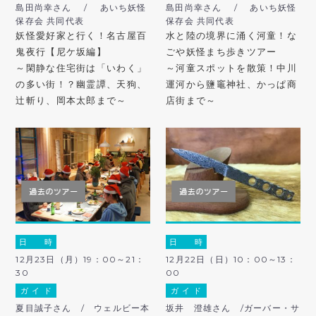
島田尚幸さん / あいち妖怪
島田尚幸さん / あいち妖怪
保存会 共同代表
保存会 共同代表
妖怪愛好家と行く！名古屋百
水と陸の境界に涌く河童！な
鬼夜行【尼ケ坂編】
ごや妖怪まち歩きツアー
～閑静な住宅街は「いわく」
～河童スポットを散策！中川
の多い街！？幽霊譚、天狗、
運河から鹽竈神社、かっぱ商
辻斬り、岡本太郎まで～
店街まで～
日 時
日 時
12月23日（月）19：00～21：
12月22日（日）10：00～13：
30
00
ガ イ ド
ガ イ ド
夏目誠子さん / ウェルビー本
坂井 澄雄さん /ガーバー・サ