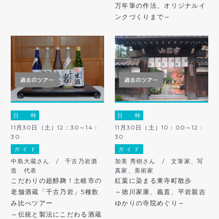
万年筆の作法、オリジナルイ
ンクづくりまで～
日 時
日 時
11月30日（土）12：30～14：
11月30日（土）10：00～12：
30
30
ガ イ ド
ガ イ ド
中島大蔵さん / 千古乃岩酒
加美 秀樹さん / 文筆家、写
造 代表
真家、美術家
こだわりの超醇麹！土岐市の
紅葉に染まる東寺町散歩
老舗酒蔵「千古乃岩」5種飲
～徳川家康、義直、平岩親吉
み比べツアー
ゆかりの寺院めぐり～
～伝統と製法にこだわる酒蔵