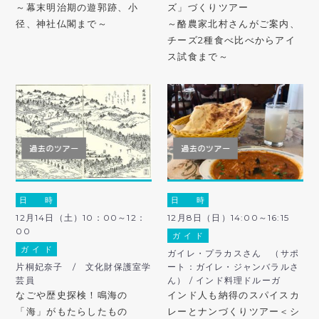
～幕末明治期の遊郭跡、小
ズ」づくりツアー
径、神社仏閣まで～
～酪農家北村さんがご案内、
チーズ2種食べ比べからアイ
ス試食まで～
日 時
日 時
12月14日（土）10：00～12：
12月8日（日）14:00～16:15
00
ガ イ ド
ガ イ ド
ガイレ・プラカスさん （サポ
片桐妃奈子 / 文化財保護室学
ート：ガイレ・ジャンバラルさ
芸員
ん） / インド料理ドルーガ
なごや歴史探検！鳴海の
インド人も納得のスパイスカ
「海」がもたらしたもの
レーとナンづくりツアー＜シ