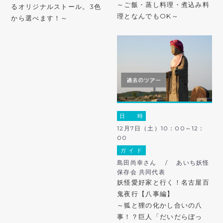
～ご飯・蒸し料理・煮込み料
るオリジナルストール。3色
理となんでもOK～
から選べます！～
日 時
12月7日（土）10：00～12：
00
ガ イ ド
島田尚幸さん / あいち妖怪
保存会 共同代表
妖怪愛好家と行く！名古屋百
鬼夜行【八事編】
～狐と狸の化かし合いの八
事！？巨人「だいだらぼっ