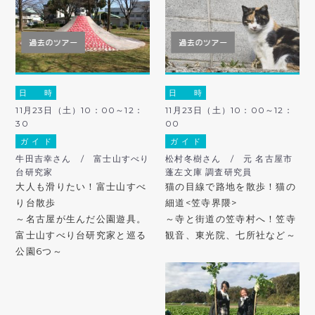
日 時
日 時
11月23日（土）10：00～12：
11月23日（土）10：00～12：
30
00
ガ イ ド
ガ イ ド
牛田吉幸さん / 富士山すべり
松村冬樹さん / 元 名古屋市
台研究家
蓬左文庫 調査研究員
大人も滑りたい！富士山すべ
猫の目線で路地を散歩！猫の
り台散歩
細道<笠寺界隈>
～名古屋が生んだ公園遊具。
～寺と街道の笠寺村へ！笠寺
富士山すべり台研究家と巡る
観音、東光院、七所社など～
公園6つ～