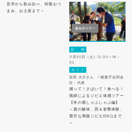
見学から飲み比べ、特製おつ
まみ、お土産まで～
日 時
11月30日（土）12:00～18：
30
ガ イ ド
安田 大介さん / 猪鹿庁合同会
社・代表
捕って！さばいて！食べる！
猟師によるジビエ体感ツアー
【冬の鹿しゃぶしゃぶ編】
～鹿の解体、罠＆射撃体験、
贅沢な満腹ジビエBBQまで
～