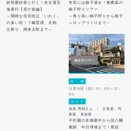
妖怪愛好家と行く！名古屋百
冬至には柚子湯を！無農薬の
鬼夜行【尼ケ坂編】
柚子狩りツアー
～閑静な住宅街は「いわく」
～香り高い柚子狩りから柚子
の多い街！？幽霊譚、天狗、
シロップづくりまで～
辻斬り、岡本太郎まで～
日 時
12月15日（日）10：00～12：
00
ガ イ ド
加美 秀樹さん / 文筆家、写
真家、美術家
不朽園の名物最中から旧八幡
園跡、中日球場まで！尾頭