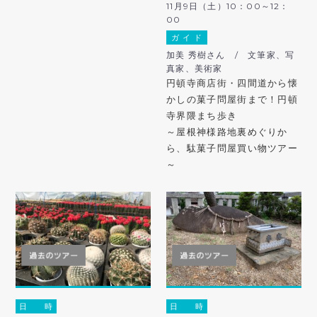
11月9日（土）10：00～12：
00
ガ イ ド
加美 秀樹さん / 文筆家、写
真家、美術家
円頓寺商店街・四間道から懐
かしの菓子問屋街まで！円頓
寺界隈まち歩き
～屋根神様路地裏めぐりか
ら、駄菓子問屋買い物ツアー
～
日 時
日 時