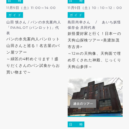
日 時
日 時
11月9日（土）11:00～14:00
11月9日（土）10：10～12：00
ガ イ ド
ガ イ ド
山田 慎さん / パンの水先案内人
島田尚幸さん / あいち妖怪
「PAINLOT (パンロット)」代
保存会 共同代表
表
妖怪愛好家と行く！日本一の
パンの水先案内人パンロット
天狗山探検ツアー<美濃加茂
山田さんと巡る！名古屋のパ
市古井>
ン屋ツアー
～12ｍの天狗像、天狗面で埋
～緑区の4軒めぐります！盛
め尽くされた神殿、じっくり
りだくさんのパン試食からお
天狗山参拝～
買い物まで～
日 時