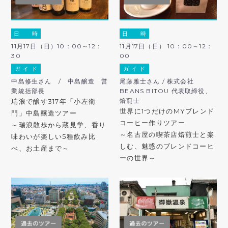
日 時
日 時
11月17日（日）10：00～12：
11月17日（日） 10：00～12：
30
00
ガ イ ド
ガ イ ド
中島修生さん / 中島醸造 営
尾藤雅士さん / 株式会社
業統括部長
BEANS BITOU 代表取締役、
焙煎士
瑞浪で醸す317年「小左衛
世界に1つだけのMYブレンド
門」中島醸造ツアー
コーヒー作りツアー
～瑞浪散歩から蔵見学、香り
～名古屋の喫茶店焙煎士と楽
味わいが楽しい5種飲み比
しむ、魅惑のブレンドコーヒ
べ、お土産まで～
ーの世界～