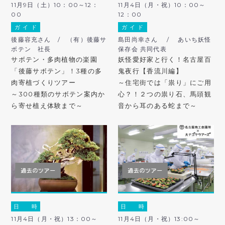
11月9日（土）10：00～12：
11月4日（月・祝）10：00～
00
12：00
ガ イ ド
ガ イ ド
後藤容充さん / （有）後藤サ
島田尚幸さん / あいち妖怪
ボテン 社長
保存会 共同代表
サボテン・多肉植物の楽園
妖怪愛好家と行く！名古屋百
「後藤サボテン」！3種の多
鬼夜行【香流川編】
肉寄植づくりツアー
～住宅街では「祟り」にご用
～300種類のサボテン案内か
心？！２つの祟り石、馬頭観
ら寄せ植え体験まで～
音から耳のある蛇まで～
日 時
日 時
11月4日（月・祝）13：00～
11月4日（月・祝）13:00～