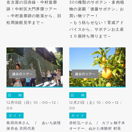
名古屋の旧赤線・中村遊廓
300種類のサボテン・多肉植
跡！中村区大門界隈ツアー
物の楽園「後藤サボテン」お
～中村遊廓跡の散策から、旧
買い物ツアー！
松岡旅館見学まで～
～もう枯らせない！育成アド
バイスから、サボテンお土産
１０個持ち帰りまで～
日 時
日 時
12月15日（日）10：00～12：
12月21日（土）10：00～12：
00
00
ガ イ ド
ガ イ ド
島田尚幸さん / あいち妖怪
赤松弘一さん / カフェ柚子木
保存会 共同代表
オーナー、ぬかた体験村 村長