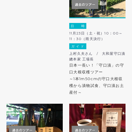
日 時
11月23日（土・祝）10：00～
11：30（雨天決行）
ガ イ ド
上村久夫さん / 大和屋守口漬
總本家 工場長
日本一長い！「守口漬」の守
口大根収穫ツアー
～1本1m50cmの守口大根収
穫から漬物試食、守口漬お土
産付～