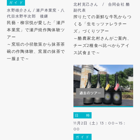
ガ イ ド
北村克己さん / 合同会社 酪
水野雄介さん / 瀬戸本業窯・八
副代表
代目水野半次郎 後継
搾りたての新鮮な牛乳からつ
民藝・柳宗悦が愛した「瀬戸
くる「生モッツァレラチー
本業窯」で瀬戸焼作陶体験ツ
ズ」づくりツアー
アー
～酪農家北村さんがご案内、
～窯垣の小径散策から抹茶茶
チーズ2種食べ比べからアイ
碗の作陶体験、窯屋の抹茶で
ス試食まで～
一服まで～
日 時
11月2日（土）13：00～15：
00
ガ イ ド