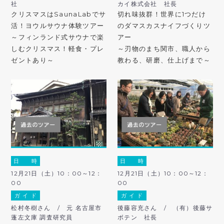
社
カイ株式会社 社長
クリスマスはSaunaLabでサ
切れ味抜群！世界に1つだけ
活！ヨウルサウナ体験ツアー
のダマスカスナイフづくりツ
～フィンランド式サウナで楽
アー
しむクリスマス！軽食・プレ
～刃物のまち関市、職人から
ゼントあり～
教わる、研磨、仕上げまで～
日 時
日 時
12月21日（土）10：00～12：
12月21日（土）10：00～12：
00
00
ガ イ ド
ガ イ ド
松村冬樹さん / 元 名古屋市
後藤容充さん / （有）後藤サ
蓬左文庫 調査研究員
ボテン 社長